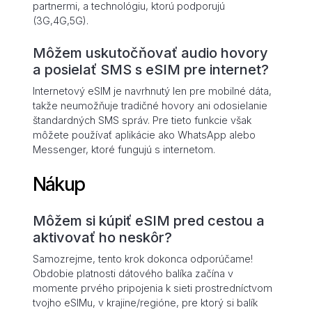
partnermi, a technológiu, ktorú podporujú
(3G,4G,5G).
Môžem uskutočňovať audio hovory
a posielať SMS s eSIM pre internet?
Internetový eSIM je navrhnutý len pre mobilné dáta,
takže neumožňuje tradičné hovory ani odosielanie
štandardných SMS správ. Pre tieto funkcie však
môžete používať aplikácie ako WhatsApp alebo
Messenger, ktoré fungujú s internetom.
Nákup
Môžem si kúpiť eSIM pred cestou a
aktivovať ho neskôr?
Samozrejme, tento krok dokonca odporúčame!
Obdobie platnosti dátového balíka začína v
momente prvého pripojenia k sieti prostredníctvom
tvojho eSIMu, v krajine/regióne, pre ktorý si balík