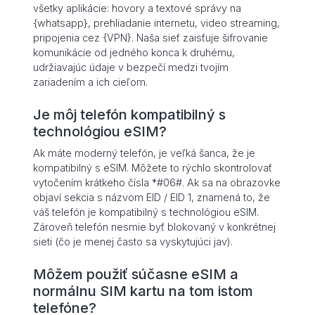
všetky aplikácie: hovory a textové správy na
{whatsapp}, prehliadanie internetu, video streaming,
pripojenia cez {VPN}. Naša sieť zaisťuje šifrovanie
komunikácie od jedného konca k druhému,
udržiavajúc údaje v bezpečí medzi tvojím
zariadením a ich cieľom.
Je môj telefón kompatibilný s
technológiou eSIM?
Ak máte moderný telefón, je veľká šanca, že je
kompatibilný s eSIM. Môžete to rýchlo skontrolovať
vytočením krátkeho čísla *#06#. Ak sa na obrazovke
objaví sekcia s názvom EID / EID 1, znamená to, že
váš telefón je kompatibilný s technológiou eSIM.
Zároveň telefón nesmie byť blokovaný v konkrétnej
sieti (čo je menej často sa vyskytujúci jav).
Môžem použiť súčasne eSIM a
normálnu SIM kartu na tom istom
telefóne?