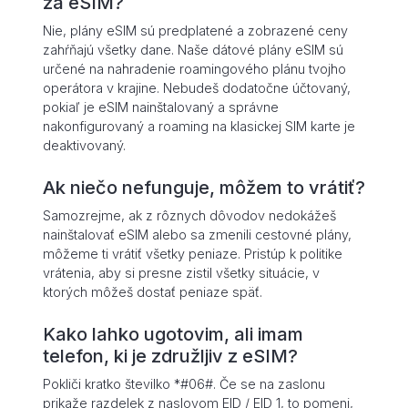
za eSIM?
Nie, plány eSIM sú predplatené a zobrazené ceny
zahŕňajú všetky dane. Naše dátové plány eSIM sú
určené na nahradenie roamingového plánu tvojho
operátora v krajine. Nebudeš dodatočne účtovaný,
pokiaľ je eSIM nainštalovaný a správne
nakonfigurovaný a roaming na klasickej SIM karte je
deaktivovaný.
Ak niečo nefunguje, môžem to vrátiť?
Samozrejme, ak z rôznych dôvodov nedokážeš
nainštalovať eSIM alebo sa zmenili cestovné plány,
môžeme ti vrátiť všetky peniaze. Pristúp k politike
vrátenia, aby si presne zistil všetky situácie, v
ktorých môžeš dostať peniaze späť.
Kako lahko ugotovim, ali imam
telefon, ki je združljiv z eSIM?
Pokliči kratko številko *#06#. Če se na zaslonu
prikaže razdelek z naslovom EID / EID 1, to pomeni,