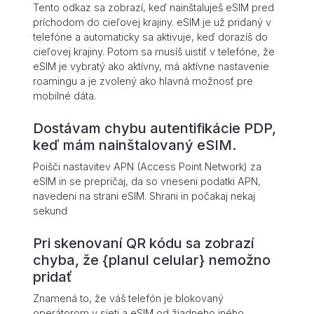
Tento odkaz sa zobrazí, keď nainštaluješ eSIM pred
príchodom do cieľovej krajiny. eSIM je už pridaný v
telefóne a automaticky sa aktivuje, keď dorazíš do
cieľovej krajiny. Potom sa musíš uistiť v telefóne, že
eSIM je vybratý ako aktívny, má aktívne nastavenie
roamingu a je zvolený ako hlavná možnosť pre
mobilné dáta.
Dostávam chybu autentifikácie PDP,
keď mám nainštalovaný eSIM.
Poišči nastavitev APN (Access Point Network) za
eSIM in se prepričaj, da so vneseni podatki APN,
navedeni na strani eSIM. Shrani in počakaj nekaj
sekund
Pri skenovaní QR kódu sa zobrazí
chyba, že {planul celular} nemožno
pridať
Znamená to, že váš telefón je blokovaný
operátorom v sieti a eSIM od žiadneho iného