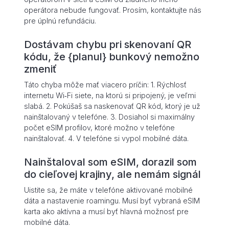
operátora nebude fungovať. Prosím, kontaktujte nás
pre úplnú refundáciu.
Dostávam chybu pri skenovaní QR
kódu, že {planul} bunkový nemožno
zmeniť
Táto chyba môže mať viacero príčin: 1. Rýchlosť
internetu Wi‑Fi siete, na ktorú si pripojený, je veľmi
slabá. 2. Pokúšaš sa naskenovať QR kód, ktorý je už
nainštalovaný v telefóne. 3. Dosiahol si maximálny
počet eSIM profilov, ktoré možno v telefóne
nainštalovať. 4. V telefóne si vypol mobilné dáta.
Nainštaloval som eSIM, dorazil som
do cieľovej krajiny, ale nemám signál
Uistite sa, že máte v telefóne aktivované mobilné
dáta a nastavenie roamingu. Musí byť vybraná eSIM
karta ako aktívna a musí byť hlavná možnosť pre
mobilné dáta.