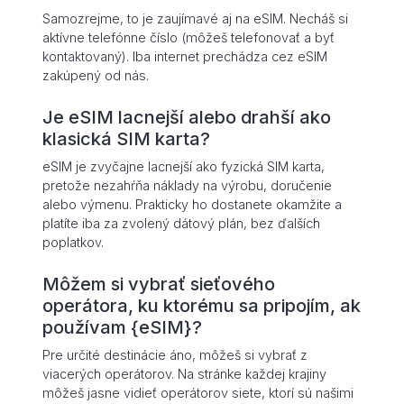
Samozrejme, to je zaujímavé aj na eSIM. Necháš si
aktívne telefónne číslo (môžeš telefonovať a byť
kontaktovaný). Iba internet prechádza cez eSIM
zakúpený od nás.
Je eSIM lacnejší alebo drahší ako
klasická SIM karta?
eSIM je zvyčajne lacnejší ako fyzická SIM karta,
pretože nezahŕňa náklady na výrobu, doručenie
alebo výmenu. Prakticky ho dostanete okamžite a
platíte iba za zvolený dátový plán, bez ďalších
poplatkov.
Môžem si vybrať sieťového
operátora, ku ktorému sa pripojím, ak
používam {eSIM}?
Pre určité destinácie áno, môžeš si vybrať z
viacerých operátorov. Na stránke každej krajiny
môžeš jasne vidieť operátorov siete, ktorí sú našimi