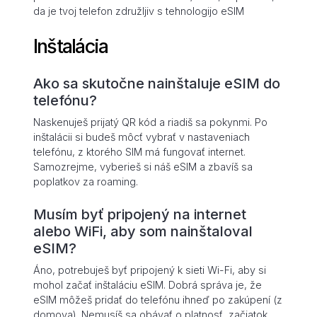
da je tvoj telefon združljiv s tehnologijo eSIM
Inštalácia
Ako sa skutočne nainštaluje eSIM do
telefónu?
Naskenuješ prijatý QR kód a riadiš sa pokynmi. Po
inštalácii si budeš môcť vybrať v nastaveniach
telefónu, z ktorého SIM má fungovať internet.
Samozrejme, vyberieš si náš eSIM a zbavíš sa
poplatkov za roaming.
Musím byť pripojený na internet
alebo WiFi, aby som nainštaloval
eSIM?
Áno, potrebuješ byť pripojený k sieti Wi-Fi, aby si
mohol začať inštaláciu eSIM. Dobrá správa je, že
eSIM môžeš pridať do telefónu ihneď po zakúpení (z
domova). Nemusíš sa obávať o platnosť, začiatok