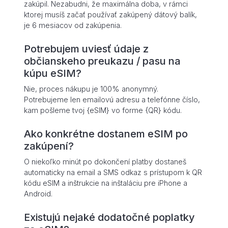
zakúpil. Nezabudni, že maximálna doba, v rámci
ktorej musíš začať používať zakúpený dátový balík,
je 6 mesiacov od zakúpenia.
Potrebujem uviesť údaje z
občianskeho preukazu / pasu na
kúpu eSIM?
Nie, proces nákupu je 100% anonymný.
Potrebujeme len emailovú adresu a telefónne číslo,
kam pošleme tvoj {eSIM} vo forme {QR} kódu.
Ako konkrétne dostanem eSIM po
zakúpení?
O niekoľko minút po dokončení platby dostaneš
automaticky na email a SMS odkaz s prístupom k QR
kódu eSIM a inštrukcie na inštaláciu pre iPhone a
Android.
Existujú nejaké dodatočné poplatky