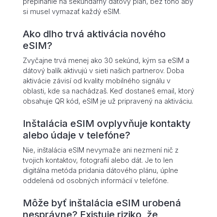
prepínanie na sekundárny dátový plán, bez toho aby
si musel vymazať každý eSIM.
Ako dlho trvá aktivácia nového
eSIM?
Zvyčajne trvá menej ako 30 sekúnd, kým sa eSIM a
dátový balík aktivujú v sieti našich partnerov. Doba
aktivácie závisí od kvality mobilného signálu v
oblasti, kde sa nachádzaš. Keď dostaneš email, ktorý
obsahuje QR kód, eSIM je už pripravený na aktiváciu.
Inštalácia eSIM ovplyvňuje kontakty
alebo údaje v telefóne?
Nie, inštalácia eSIM nevymaže ani nezmení nič z
tvojich kontaktov, fotografií alebo dát. Je to len
digitálna metóda pridania dátového plánu, úplne
oddelená od osobných informácií v telefóne.
Môže byť inštalácia eSIM urobená
nesprávne? Existuje riziko, že