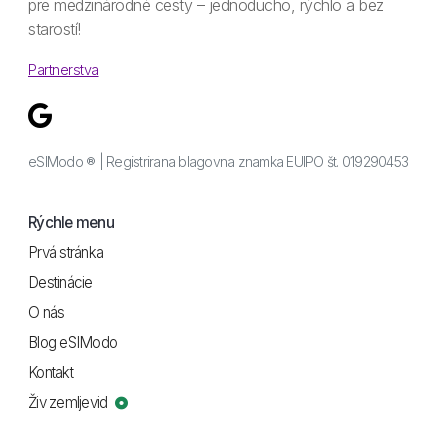
pre medzinárodné cesty – jednoducho, rýchlo a bez
starostí!
Partnerstva
eSIModo ® | Registrirana blagovna znamka EUIPO št. 019290453
Rýchle menu
Prvá stránka
Destinácie
O nás
Blog eSIModo
Kontakt
Živ zemljevid