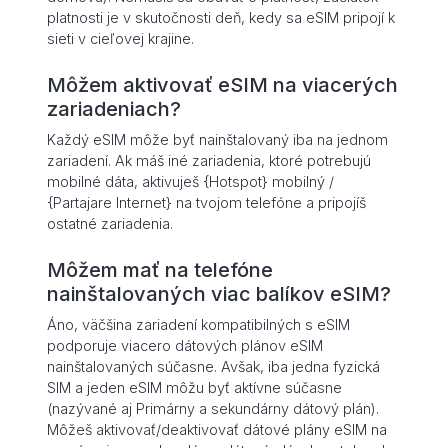
platnosti je v skutočnosti deň, kedy sa eSIM pripojí k
sieti v cieľovej krajine.
Môžem aktivovať eSIM na viacerých
zariadeniach?
Každý eSIM môže byť nainštalovaný iba na jednom
zariadení. Ak máš iné zariadenia, ktoré potrebujú
mobilné dáta, aktivuješ {Hotspot} mobilný /
{Partajare Internet} na tvojom telefóne a pripojíš
ostatné zariadenia.
Môžem mať na telefóne
nainštalovaných viac balíkov eSIM?
Áno, väčšina zariadení kompatibilných s eSIM
podporuje viacero dátových plánov eSIM
nainštalovaných súčasne. Avšak, iba jedna fyzická
SIM a jeden eSIM môžu byť aktívne súčasne
(nazývané aj Primárny a sekundárny dátový plán).
Môžeš aktivovať/deaktivovať dátové plány eSIM na