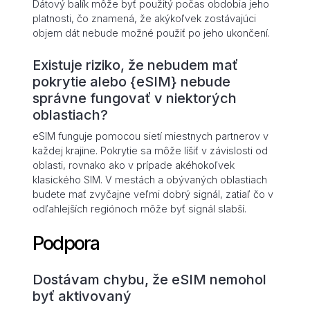
Dátový balík môže byť použitý počas obdobia jeho
platnosti, čo znamená, že akýkoľvek zostávajúci
objem dát nebude možné použiť po jeho ukončení.
Existuje riziko, že nebudem mať
pokrytie alebo {eSIM} nebude
správne fungovať v niektorých
oblastiach?
eSIM funguje pomocou sietí miestnych partnerov v
každej krajine. Pokrytie sa môže líšiť v závislosti od
oblasti, rovnako ako v prípade akéhokoľvek
klasického SIM. V mestách a obývaných oblastiach
budete mať zvyčajne veľmi dobrý signál, zatiaľ čo v
odľahlejších regiónoch môže byť signál slabší.
Podpora
Dostávam chybu, že eSIM nemohol
byť aktivovaný