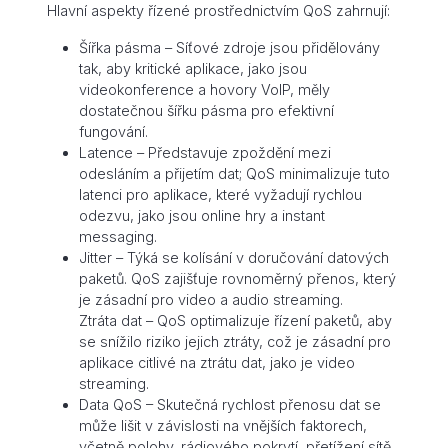
Hlavní aspekty řízené prostřednictvím QoS zahrnují:
Šířka pásma – Síťové zdroje jsou přidělovány
tak, aby kritické aplikace, jako jsou
videokonference a hovory VoIP, měly
dostatečnou šířku pásma pro efektivní
fungování.
Latence – Představuje zpoždění mezi
odesláním a přijetím dat; QoS minimalizuje tuto
latenci pro aplikace, které vyžadují rychlou
odezvu, jako jsou online hry a instant
messaging.
Jitter – Týká se kolísání v doručování datových
paketů. QoS zajišťuje rovnoměrný přenos, který
je zásadní pro video a audio streaming.
Ztráta dat – QoS optimalizuje řízení paketů, aby
se snížilo riziko jejich ztráty, což je zásadní pro
aplikace citlivé na ztrátu dat, jako je video
streaming.
Data QoS – Skutečná rychlost přenosu dat se
může lišit v závislosti na vnějších faktorech,
včetně polohy, rádiového pokrytí, přetížení sítě