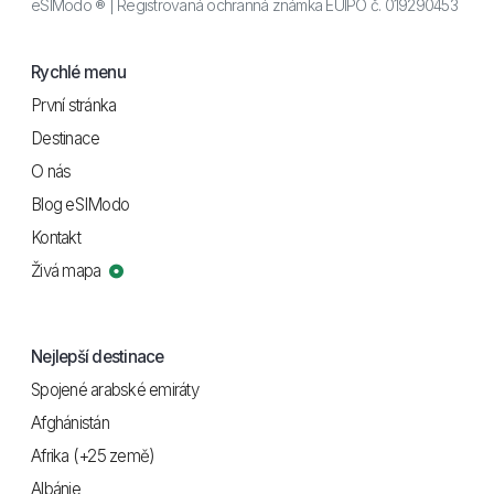
eSIModo ® | Registrovaná ochranná známka EUIPO č. 019290453
Rychlé menu
První stránka
Destinace
O nás
Blog eSIModo
Kontakt
Živá mapa
Nejlepší destinace
Spojené arabské emiráty
Afghánistán
Afrika (+25 země)
Albánie