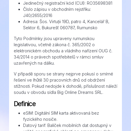
Jedinečný registrační kód (CUI): RO35698381
Číslo zápisu v obchodním rejstříku:
J40/2655/2016
Adresa: Šos. Virtuții 19D, patro 4, Kancelář B,
Sektor 6, Bukurešť 060787, Rumunsko
Tyto Podmínky jsou upraveny rumunskou
legislativou, včetně zákona č. 365/2002 o
elektronickém obchodu a vládního nařízení OUG č.
34/2014 o právech spotřebitelů v rámci smluv
uzavřených na dálku.
V případě sporu se strany nejprve pokusí o smírné
řešení ve lhůtě 30 pracovních dnů od obdržení
stížnosti. Pokud nedojde k dohodě, příslušnost náleží
soudu v obvodu sídla Big Online Dreams SRL.
Definice
eSIM: Digitální SIM karta aktivovaná bez
fyzického nosiče.
Datový tarif: Balíček mobilních dat dostupný v