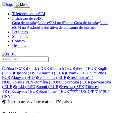
Telefones com eSIM
Instalação de eSIM
Guia de instalação de eSIM no iPhone
Guia de instalação de
eSIM no Android
Estimativa de consumo de internet
Perguntas
Sobre nós
Contato
Destinos
BR
Čeština
(
CZK)
Dansk
(
DKK)
Deutsch
(
EUR)
Eesti
(
EUR)
English
(
USD)
Español
(
USD)
Français
(
EUR)
Hrvatski
(
EUR)
Italiano
(
EUR)
Magyar
(
HUF)
Nederlands
(
EUR)
Norsk bokmål
(
NOK)
Polski
(
PLN)
Română
(
RON)
Slovenčina
(
EUR)
Slovenščina
(
EUR)
Srpski
(
RSD)
Suomi
(
EUR)
Svenska
(
SEK)
Türkçe
(
TRY)
Ελληνικά
(
EUR)
Български
(
EUR)
हिन्दी
(
USD)
中文简体
(
CNY)
🌏️ Internet acessível em mais de 170 países