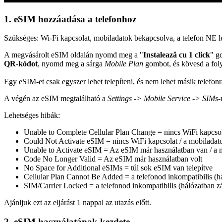
1. eSIM hozzáadása a telefonhoz
Szükséges: Wi-Fi kapcsolat, mobiladatok bekapcsolva, a telefon NE l
A megvásárolt eSIM oldalán nyomd meg a "
Instalează cu 1 click
" g
QR-kódot
, nyomd meg a sárga
Mobile Plan
gombot, és kövesd a fol
Egy eSIM-et
csak egyszer
lehet telepíteni, és nem lehet másik telefonr
A végén az eSIM megtalálható a
Settings -> Mobile Service -> SIMs
-
Lehetséges hibák:
Unable to Complete Cellular Plan Change =
nincs WiFi kapcsol
Could Not Activate eSIM =
nincs WiFi kapcsolat / a mobilada
Unable to Activate eSIM =
Az eSIM már használatban van / a m
Code No Longer Valid =
Az eSIM már használatban volt
No Space for Additional eSIMs =
túl sok eSIM van telepítve
Cellular Plan Cannot Be Added =
a telefonod inkompatibilis (h
SIM/Carrier Locked =
a telefonod inkompatibilis (hálózatban zá
Ajánljuk ezt az eljárást 1 nappal az utazás előtt.
2. eSIM használatának kezdete