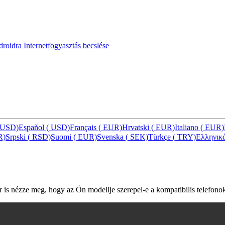
ndroidra
Internetfogyasztás becslése
USD)
Español
(
USD)
Français
(
EUR)
Hrvatski
(
EUR)
Italiano
(
EUR)
R)
Srpski
(
RSD)
Suomi
(
EUR)
Svenska
(
SEK)
Türkçe
(
TRY)
Ελληνικ
 is nézze meg, hogy az Ön modellje szerepel-e a kompatibilis telefonok