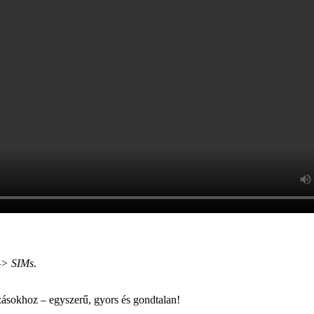
 -> SIMs
.
azásokhoz – egyszerű, gyors és gondtalan!