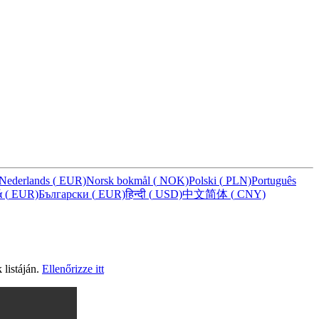
Nederlands
(
EUR)
Norsk bokmål
(
NOK)
Polski
(
PLN)
Português
ά
(
EUR)
Български
(
EUR)
हिन्दी
(
USD)
中文简体
(
CNY)
 listáján.
Ellenőrizze itt