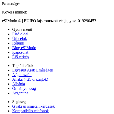
Partnerségek
Kövess minket:
eSIModo ® | EUIPO lajstromozott védjegy sz. 019290453
Gyors menü
Első oldal
Úti célok
Rólunk
Blog eSIModo
Kapcsolat
Élő térkép
Top úti célok
Egyesült Arab Emírségek
Afganisztán
Afrika (+25 országok)
Albánia
Örményország
Argentina
Segítség
Gyakran ismételt kérdések
Kompatibilis telefonok