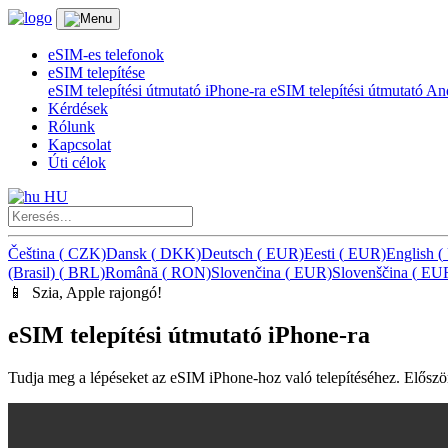
eSIM-es telefonok
eSIM telepítése
eSIM telepítési útmutató iPhone-ra
eSIM telepítési útmutató A
Kérdések
Rólunk
Kapcsolat
Úti célok
HU
Čeština
(
CZK)
Dansk
(
DKK)
Deutsch
(
EUR)
Eesti
(
EUR)
English
(
(Brasil)
(
BRL)
Română
(
RON)
Slovenčina
(
EUR)
Slovenščina
(
EU
📱️ Szia, Apple rajongó!
eSIM telepítési útmutató iPhone-ra
Tudja meg a lépéseket az eSIM iPhone-hoz való telepítéséhez. Először