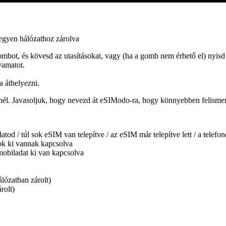
egyen hálózathoz zárolva
ombot, és kövesd az utasításokat, vagy (ha a gomb nem érhető el) nyisd
yamatot.
a áthelyezni.
nél. Javasoljuk, hogy nevezd át eSIModo-ra, hogy könnyebben felisme
atod / túl sok eSIM van telepítve / az eSIM már telepítve lett / a telef
tok ki vannak kapcsolva
obiladat ki van kapcsolva
álózatban zárolt)
rolt)