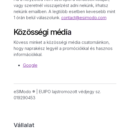
vagy szeretnél visszajelzést adni nekünk, írhatsz
nekünk emailben. A legtöbb esetben kevesebb mint
1 órán belül válaszolunk.
contact@esimodo.com
Közösségi média
Kövess minket a közösségi média csatornáinkon,
hogy naprakész legyél a promóciókkal és hasznos
információkkal.
Google
eSIModo ® | EUIPO lajstromozott védjegy sz.
019290453
Vállalat