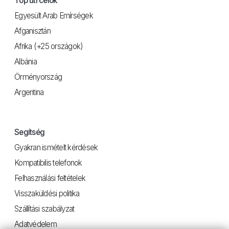
Top úti célok
Egyesült Arab Emírségek
Afganisztán
Afrika (+25 országok)
Albánia
Örményország
Argentina
Segítség
Gyakran ismételt kérdések
Kompatibilis telefonok
Felhasználási feltételek
Visszaküldési politika
Szállítási szabályzat
Adatvédelem