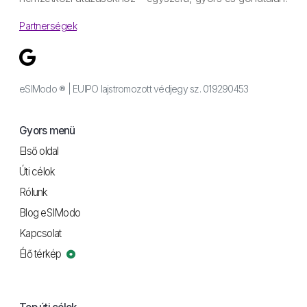
Partnerségek
eSIModo ® | EUIPO lajstromozott védjegy sz. 019290453
Gyors menü
Első oldal
Úti célok
Rólunk
Blog eSIModo
Kapcsolat
Élő térkép