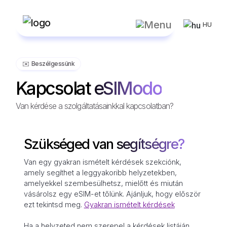
HU
✉️️ Beszélgessünk
Kapcsolat eSIModo
Van kérdése a szolgáltatásainkkal kapcsolatban?
Szükséged van segítségre?
Van egy gyakran ismételt kérdések szekciónk,
amely segíthet a leggyakoribb helyzetekben,
amelyekkel szembesülhetsz, mielőtt és miután
vásárolsz egy eSIM-et tőlünk. Ajánljuk, hogy először
ezt tekintsd meg.
Gyakran ismételt kérdések
Ha a helyzeted nem szerepel a kérdések listáján,