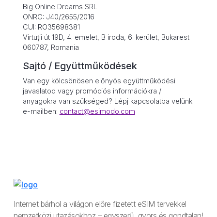
Big Online Dreams SRL
ONRC: J40/2655/2016
CUI: RO35698381
Virtuții út 19D, 4. emelet, B iroda, 6. kerület, Bukarest
060787, Romania
Sajtó / Együttműködések
Van egy kölcsönösen előnyös együttműködési
javaslatod vagy promóciós információkra /
anyagokra van szükséged? Lépj kapcsolatba velünk
e-mailben:
contact@esimodo.com
Internet bárhol a világon előre fizetett eSIM tervekkel
nemzetközi utazásokhoz – egyszerű, gyors és gondtalan!