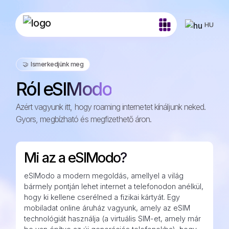
HU
🤝️ Ismerkedjünk meg
Ról eSIModo
Azért vagyunk itt, hogy roaming internetet kínáljunk neked.
Gyors, megbízható és megfizethető áron.
Mi az a eSIModo?
eSIModo a modern megoldás, amellyel a világ
bármely pontján lehet internet a telefonodon anélkül,
hogy ki kellene cserélned a fizikai kártyát. Egy
mobiladat online áruház vagyunk, amely az eSIM
technológiát használja (a virtuális SIM-et, amely már