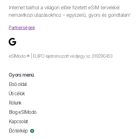
Internet bárhol a világon előre fizetett eSIM tervekkel
nemzetközi utazásokhoz – egyszerű, gyors és gondtalan!
Partnerségek
eSIModo ® | EUIPO lajstromozott védjegy sz. 019290453
Gyors menü
Első oldal
Úti célok
Rólunk
Blog eSIModo
Kapcsolat
Élő térkép