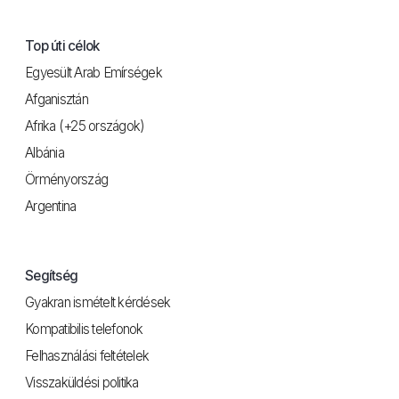
Top úti célok
Egyesült Arab Emírségek
Afganisztán
Afrika (+25 országok)
Albánia
Örményország
Argentina
Segítség
Gyakran ismételt kérdések
Kompatibilis telefonok
Felhasználási feltételek
Visszaküldési politika