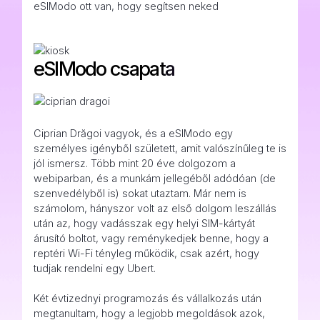
eSIModo ott van, hogy segítsen neked
eSIModo csapata
Ciprian Drăgoi vagyok, és a eSIModo egy
személyes igényből született, amit valószínűleg te is
jól ismersz. Több mint 20 éve dolgozom a
webiparban, és a munkám jellegéből adódóan (de
szenvedélyből is) sokat utaztam. Már nem is
számolom, hányszor volt az első dolgom leszállás
után az, hogy vadásszak egy helyi SIM-kártyát
árusító boltot, vagy reménykedjek benne, hogy a
reptéri Wi-Fi tényleg működik, csak azért, hogy
tudjak rendelni egy Ubert.
Két évtizednyi programozás és vállalkozás után
megtanultam, hogy a legjobb megoldások azok,