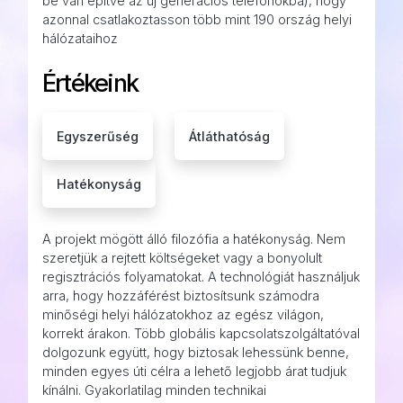
be van építve az új generációs telefonokba), hogy
azonnal csatlakoztasson több mint 190 ország helyi
hálózataihoz
Értékeink
Egyszerűség
Átláthatóság
Hatékonyság
A projekt mögött álló filozófia a hatékonyság. Nem
szeretjük a rejtett költségeket vagy a bonyolult
regisztrációs folyamatokat. A technológiát használjuk
arra, hogy hozzáférést biztosítsunk számodra
minőségi helyi hálózatokhoz az egész világon,
korrekt árakon. Több globális kapcsolatszolgáltatóval
dolgozunk együtt, hogy biztosak lehessünk benne,
minden egyes úti célra a lehető legjobb árat tudjuk
kínálni. Gyakorlatilag minden technikai