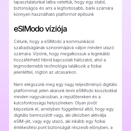
tapasztalatunkat latba vetettük, hogy egy stabil,
biztonságos és ami a legfontosabb, bárki számára
könnyen használható platformot építsünk
eSIModo víziója
Célunk, hogy a eSIModo a kommunikáció
szabadságának szinonimájává váljon minden utazó
számára. Víziónk, hogy megalkossuk a leginkább
hozzáférhető hibrid kapcsolati hálózatot, ahol a
legmodernebb technológia találkozik a fizikai
jelenléttel, rögtön az utcasarkon.
Nem elégszünk meg egy nagy teljesítményű digitális
platformmal; jelen akarunk lenni eSIModo kioszkokkal
minden nagyvárosban, a repülőtereken és a
kulcsfontosságú helyszíneken. Olyan jövőt
képzelünk el, amelyben függetlenül attól, hogy egy
digitális bennszülött vagy, aki útközben aktiválja
eSIM-jét, vagy egy utazó, aki inkább egy fizikai
értékesítési pont biztonságát részesíti előnyben, a