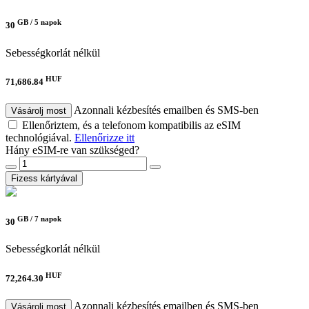
GB /
5 napok
30
Sebességkorlát nélkül
HUF
71,686.84
Azonnali kézbesítés emailben és SMS-ben
Vásárolj most
Ellenőriztem, és a telefonom kompatibilis az eSIM
technológiával.
Ellenőrizze itt
Hány eSIM-re van szükséged?
Fizess kártyával
GB /
7 napok
30
Sebességkorlát nélkül
HUF
72,264.30
Azonnali kézbesítés emailben és SMS-ben
Vásárolj most