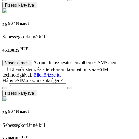
Fizess kártyával
GB /
30 napok
20
Sebességkorlát nélkül
HUF
45,130.29
Azonnali kézbesítés emailben és SMS-ben
Vásárolj most
Ellenőriztem, és a telefonom kompatibilis az eSIM
technológiával.
Ellenőrizze itt
Hány eSIM-re van szükséged?
Fizess kártyával
GB /
20 napok
30
Sebességkorlát nélkül
HUF
75,069.08