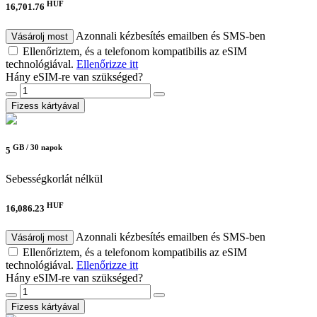
HUF
16,701.76
Azonnali kézbesítés emailben és SMS-ben
Vásárolj most
Ellenőriztem, és a telefonom kompatibilis az eSIM
technológiával.
Ellenőrizze itt
Hány eSIM-re van szükséged?
Fizess kártyával
GB /
30 napok
5
Sebességkorlát nélkül
HUF
16,086.23
Azonnali kézbesítés emailben és SMS-ben
Vásárolj most
Ellenőriztem, és a telefonom kompatibilis az eSIM
technológiával.
Ellenőrizze itt
Hány eSIM-re van szükséged?
Fizess kártyával