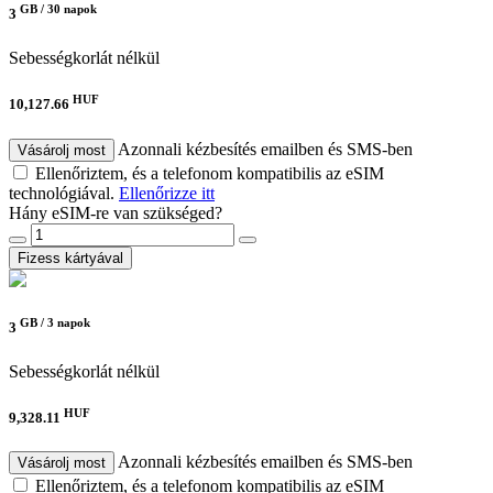
GB /
30 napok
3
Sebességkorlát nélkül
HUF
10,127.66
Azonnali kézbesítés emailben és SMS-ben
Vásárolj most
Ellenőriztem, és a telefonom kompatibilis az eSIM
technológiával.
Ellenőrizze itt
Hány eSIM-re van szükséged?
Fizess kártyával
GB /
3 napok
3
Sebességkorlát nélkül
HUF
9,328.11
Azonnali kézbesítés emailben és SMS-ben
Vásárolj most
Ellenőriztem, és a telefonom kompatibilis az eSIM