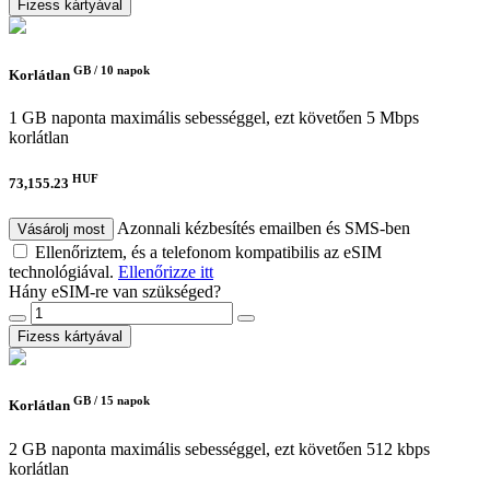
Fizess kártyával
GB /
10 napok
Korlátlan
1 GB naponta maximális sebességgel, ezt követően 5 Mbps
korlátlan
HUF
73,155.23
Azonnali kézbesítés emailben és SMS-ben
Vásárolj most
Ellenőriztem, és a telefonom kompatibilis az eSIM
technológiával.
Ellenőrizze itt
Hány eSIM-re van szükséged?
Fizess kártyával
GB /
15 napok
Korlátlan
2 GB naponta maximális sebességgel, ezt követően 512 kbps
korlátlan