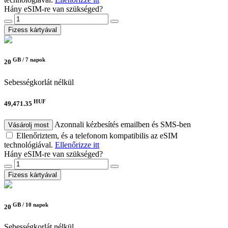
Hány eSIM-re van szükséged?
Fizess kártyával
GB /
7 napok
20
Sebességkorlát nélkül
HUF
49,471.35
Azonnali kézbesítés emailben és SMS-ben
Vásárolj most
Ellenőriztem, és a telefonom kompatibilis az eSIM
technológiával.
Ellenőrizze itt
Hány eSIM-re van szükséged?
Fizess kártyával
GB /
10 napok
20
Sebességkorlát nélkül