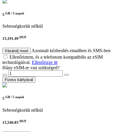
GB /
3 napok
5
Sebességkorlát nélkül
HUF
15,191.49
Azonnali kézbesítés emailben és SMS-ben
Vásárolj most
Ellenőriztem, és a telefonom kompatibilis az eSIM
technológiával.
Ellenőrizze itt
Hány eSIM-re van szükséged?
Fizess kártyával
GB /
5 napok
5
Sebességkorlát nélkül
HUF
15,546.85