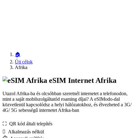
🏠
Úti célok
Afrika
eSIM Internet Afrika
Utazol Afrika-ba és olcsóbban szeretnél internetet a telefonodon,
mint a saját mobilszolgáltatód roaming díjai? A eSIModo-dal
közvetlenül kapcsolódsz a helyi hálózatokhoz, és élvezheted a 3G/
4G/ 5G sebességű internetet Afrika-ban
⛶️️ QR kód általi telepítés
️ Alkalmazás nélkül