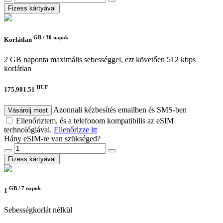
Fizess kártyával
GB /
30 napok
Korlátlan
2 GB naponta maximális sebességgel, ezt követően 512 kbps
korlátlan
HUF
175,901.51
Azonnali kézbesítés emailben és SMS-ben
Vásárolj most
Ellenőriztem, és a telefonom kompatibilis az eSIM
technológiával.
Ellenőrizze itt
Hány eSIM-re van szükséged?
Fizess kártyával
GB /
7 napok
1
Sebességkorlát nélkül