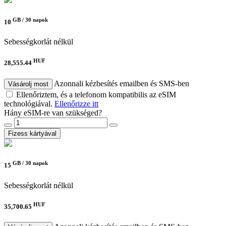
GB /
30 napok
10
Sebességkorlát nélkül
HUF
28,555.44
Azonnali kézbesítés emailben és SMS-ben
Vásárolj most
Ellenőriztem, és a telefonom kompatibilis az eSIM
technológiával.
Ellenőrizze itt
Hány eSIM-re van szükséged?
Fizess kártyával
GB /
30 napok
15
Sebességkorlát nélkül
HUF
35,700.65