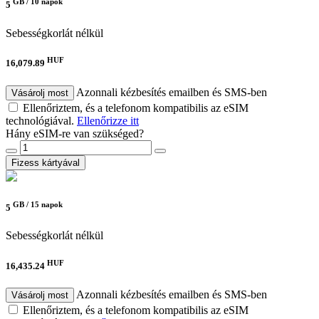
GB /
10 napok
5
Sebességkorlát nélkül
HUF
16,079.89
Azonnali kézbesítés emailben és SMS-ben
Vásárolj most
Ellenőriztem, és a telefonom kompatibilis az eSIM
technológiával.
Ellenőrizze itt
Hány eSIM-re van szükséged?
Fizess kártyával
GB /
15 napok
5
Sebességkorlát nélkül
HUF
16,435.24
Azonnali kézbesítés emailben és SMS-ben
Vásárolj most
Ellenőriztem, és a telefonom kompatibilis az eSIM