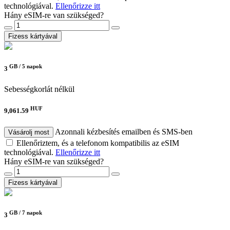
technológiával.
Ellenőrizze itt
Hány eSIM-re van szükséged?
Fizess kártyával
GB /
5 napok
3
Sebességkorlát nélkül
HUF
9,061.59
Azonnali kézbesítés emailben és SMS-ben
Vásárolj most
Ellenőriztem, és a telefonom kompatibilis az eSIM
technológiával.
Ellenőrizze itt
Hány eSIM-re van szükséged?
Fizess kártyával
GB /
7 napok
3