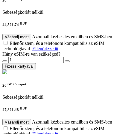
20
Sebességkorlát nélkül
HUF
44,521.74
Azonnali kézbesítés emailben és SMS-ben
Vásárolj most
Ellenőriztem, és a telefonom kompatibilis az eSIM
technológiával.
Ellenőrizze itt
Hány eSIM-re van szükséged?
Fizess kártyával
GB /
5 napok
20
Sebességkorlát nélkül
HUF
47,821.48
Azonnali kézbesítés emailben és SMS-ben
Vásárolj most
Ellenőriztem, és a telefonom kompatibilis az eSIM
technológiával.
Ellenőrizze itt