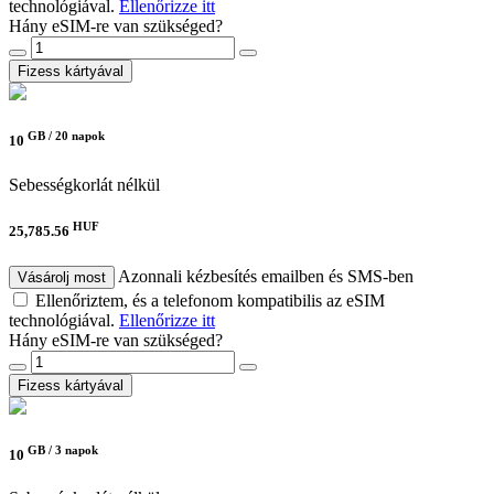
technológiával.
Ellenőrizze itt
Hány eSIM-re van szükséged?
Fizess kártyával
GB /
20 napok
10
Sebességkorlát nélkül
HUF
25,785.56
Azonnali kézbesítés emailben és SMS-ben
Vásárolj most
Ellenőriztem, és a telefonom kompatibilis az eSIM
technológiával.
Ellenőrizze itt
Hány eSIM-re van szükséged?
Fizess kártyával
GB /
3 napok
10