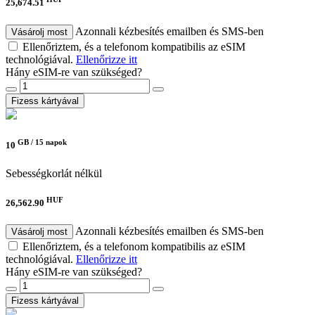
25,674.51
Azonnali kézbesítés emailben és SMS-ben
Vásárolj most
Ellenőriztem, és a telefonom kompatibilis az eSIM
technológiával.
Ellenőrizze itt
Hány eSIM-re van szükséged?
Fizess kártyával
GB /
15 napok
10
Sebességkorlát nélkül
HUF
26,562.90
Azonnali kézbesítés emailben és SMS-ben
Vásárolj most
Ellenőriztem, és a telefonom kompatibilis az eSIM
technológiával.
Ellenőrizze itt
Hány eSIM-re van szükséged?
Fizess kártyával