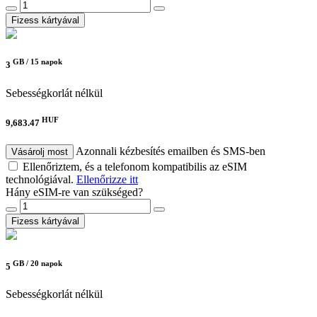
Fizess kártyával
GB /
15 napok
3
Sebességkorlát nélkül
HUF
9,683.47
Azonnali kézbesítés emailben és SMS-ben
Vásárolj most
Ellenőriztem, és a telefonom kompatibilis az eSIM
technológiával.
Ellenőrizze itt
Hány eSIM-re van szükséged?
Fizess kártyával
GB /
20 napok
5
Sebességkorlát nélkül