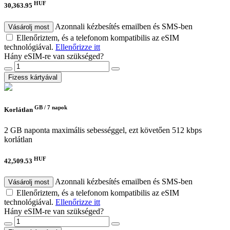
HUF
30,363.95
Azonnali kézbesítés emailben és SMS-ben
Vásárolj most
Ellenőriztem, és a telefonom kompatibilis az eSIM
technológiával.
Ellenőrizze itt
Hány eSIM-re van szükséged?
Fizess kártyával
GB /
7 napok
Korlátlan
2 GB naponta maximális sebességgel, ezt követően 512 kbps
korlátlan
HUF
42,509.53
Azonnali kézbesítés emailben és SMS-ben
Vásárolj most
Ellenőriztem, és a telefonom kompatibilis az eSIM
technológiával.
Ellenőrizze itt
Hány eSIM-re van szükséged?