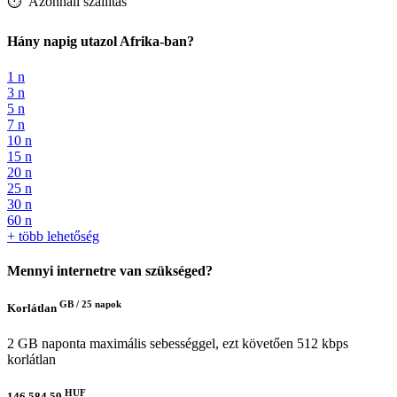
⏱️️ Azonnali szállítás
Hány napig utazol Afrika-ban?
1 n
3 n
5 n
7 n
10 n
15 n
20 n
25 n
30 n
60 n
+ több lehetőség
Mennyi internetre van szükséged?
GB /
25 napok
Korlátlan
2 GB naponta maximális sebességgel, ezt követően 512 kbps
korlátlan
HUF
146,584.59