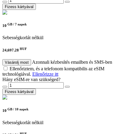
Fizess kártyával
GB /
7 napok
10
Sebességkorlát nélkül
HUF
24,697.28
Azonnali kézbesítés emailben és SMS-ben
Vásárolj most
Ellenőriztem, és a telefonom kompatibilis az eSIM
technológiával.
Ellenőrizze itt
Hány eSIM-re van szükséged?
Fizess kártyával
GB /
10 napok
10
Sebességkorlát nélkül
HUF