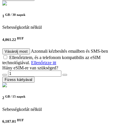
GB /
30 napok
1
Sebességkorlát nélkül
HUF
4,061.22
Azonnali kézbesítés emailben és SMS-ben
Vásárolj most
Ellenőriztem, és a telefonom kompatibilis az eSIM
technológiával.
Ellenőrizze itt
Hány eSIM-re van szükséged?
Fizess kártyával
GB /
15 napok
2
Sebességkorlát nélkül
HUF
6,187.01