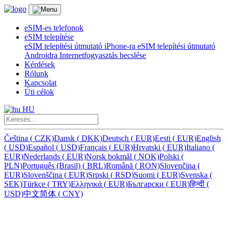
eSIM-es telefonok
eSIM telepítése
eSIM telepítési útmutató iPhone-ra
eSIM telepítési útmutató
Androidra
Internetfogyasztás becslése
Kérdések
Rólunk
Kapcsolat
Úti célok
HU
Čeština
(
CZK)
Dansk
(
DKK)
Deutsch
(
EUR)
Eesti
(
EUR)
English
(
USD)
Español
(
USD)
Français
(
EUR)
Hrvatski
(
EUR)
Italiano
(
EUR)
Nederlands
(
EUR)
Norsk bokmål
(
NOK)
Polski
(
PLN)
Português (Brasil)
(
BRL)
Română
(
RON)
Slovenčina
(
EUR)
Slovenščina
(
EUR)
Srpski
(
RSD)
Suomi
(
EUR)
Svenska
(
SEK)
Türkçe
(
TRY)
Ελληνικά
(
EUR)
Български
(
EUR)
हिन्दी
(
USD)
中文简体
(
CNY)