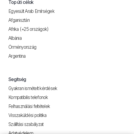
Top úti célok
Egyesült Arab Emírségek
Afganisztán
Afrika (+25 országok)
Albánia
Örményország
Argentina
Segítség
Gyakran ismételt kérdések
Kompatibilis telefonok
Felhasználási feltételek
Visszaküldési politika
Szállítási szabályzat
Adatvédelem