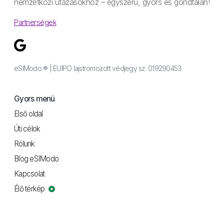
nemzetközi utazásokhoz – egyszerű, gyors és gondtalan!
Partnerségek
eSIModo ® | EUIPO lajstromozott védjegy sz. 019290453
Gyors menü
Első oldal
Úti célok
Rólunk
Blog eSIModo
Kapcsolat
Élő térkép