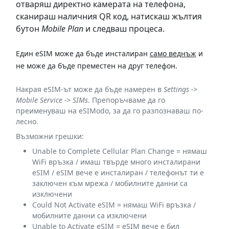
отваряш директно камерата на телефона,
сканираш наличния QR код
, натискаш жълтия
бутон
Mobile Plan
и следваш процеса.
Един eSIM може да бъде инсталиран
само веднъж
и
не може да бъде преместен на друг телефон.
Накрая eSIM-ът може да бъде намерен в
Settings ->
Mobile Service -> SIMs
. Препоръчваме да го
преименуваш на eSIModo, за да го разпознаваш по-
лесно.
Възможни грешки:
Unable to Complete Cellular Plan Change =
нямаш
WiFi връзка / имаш твърде много инсталирани
eSIM / eSIM вече е инсталиран / телефонът ти е
заключен към мрежа / мобилните данни са
изключени
Could Not Activate eSIM =
нямаш WiFi връзка /
мобилните данни са изключени
Unable to Activate eSIM =
eSIM вече е бил