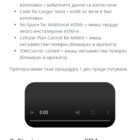
използван / мобилните данни са изключени
Code No Longer Valid =
eSIM-ът вече е бил
използван
No Space for Additional eSIMs =
имаш твърде
много инсталирани eSIM-и
Cellular Plan Cannot Be Added =
имаш
несъвместим телефон (блокиран в мрежата)
SIM/Carrier Locked =
имаш несъвместим телефон
(блокиран в мрежата)
Препоръчваме тази процедура 1 ден преди пътуване.