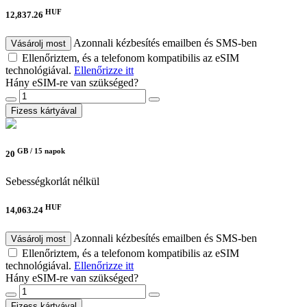
HUF
12,837.26
Azonnali kézbesítés emailben és SMS-ben
Vásárolj most
Ellenőriztem, és a telefonom kompatibilis az eSIM
technológiával.
Ellenőrizze itt
Hány eSIM-re van szükséged?
Fizess kártyával
GB /
15 napok
20
Sebességkorlát nélkül
HUF
14,063.24
Azonnali kézbesítés emailben és SMS-ben
Vásárolj most
Ellenőriztem, és a telefonom kompatibilis az eSIM
technológiával.
Ellenőrizze itt
Hány eSIM-re van szükséged?
Fizess kártyával