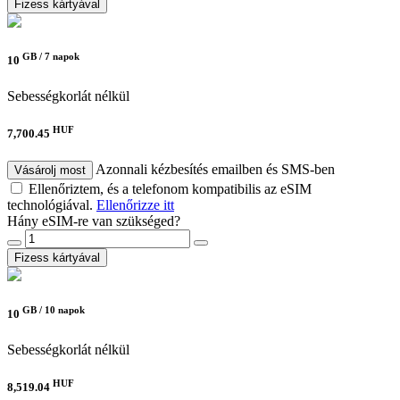
Fizess kártyával
GB /
7 napok
10
Sebességkorlát nélkül
HUF
7,700.45
Azonnali kézbesítés emailben és SMS-ben
Vásárolj most
Ellenőriztem, és a telefonom kompatibilis az eSIM
technológiával.
Ellenőrizze itt
Hány eSIM-re van szükséged?
Fizess kártyával
GB /
10 napok
10
Sebességkorlát nélkül
HUF
8,519.04