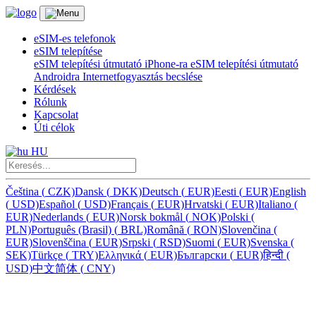
eSIM-es telefonok
eSIM telepítése
eSIM telepítési útmutató iPhone-ra
eSIM telepítési útmutató
Androidra
Internetfogyasztás becslése
Kérdések
Rólunk
Kapcsolat
Úti célok
HU
Čeština
(
CZK)
Dansk
(
DKK)
Deutsch
(
EUR)
Eesti
(
EUR)
English
(
USD)
Español
(
USD)
Français
(
EUR)
Hrvatski
(
EUR)
Italiano
(
EUR)
Nederlands
(
EUR)
Norsk bokmål
(
NOK)
Polski
(
PLN)
Português (Brasil)
(
BRL)
Română
(
RON)
Slovenčina
(
EUR)
Slovenščina
(
EUR)
Srpski
(
RSD)
Suomi
(
EUR)
Svenska
(
SEK)
Türkçe
(
TRY)
Ελληνικά
(
EUR)
Български
(
EUR)
हिन्दी
(
USD)
中文简体
(
CNY)