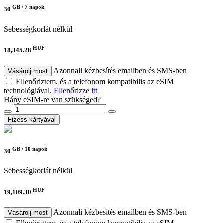
GB /
7 napok
30
Sebességkorlát nélkül
HUF
18,345.28
Azonnali kézbesítés emailben és SMS-ben
Vásárolj most
Ellenőriztem, és a telefonom kompatibilis az eSIM
technológiával.
Ellenőrizze itt
Hány eSIM-re van szükséged?
Fizess kártyával
GB /
10 napok
30
Sebességkorlát nélkül
HUF
19,109.30
Azonnali kézbesítés emailben és SMS-ben
Vásárolj most
Ellenőriztem, és a telefonom kompatibilis az eSIM