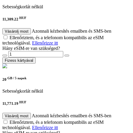
Sebességkorlát nélkül
HUF
11,309.22
Azonnali kézbesítés emailben és SMS-ben
Vásárolj most
Ellenőriztem, és a telefonom kompatibilis az eSIM
technológiával.
Ellenőrizze itt
Hány eSIM-re van szükséged?
Fizess kártyával
GB /
5 napok
20
Sebességkorlát nélkül
HUF
11,771.19
Azonnali kézbesítés emailben és SMS-ben
Vásárolj most
Ellenőriztem, és a telefonom kompatibilis az eSIM
technológiával.
Ellenőrizze itt
Hány eSIM-re van szükséged?