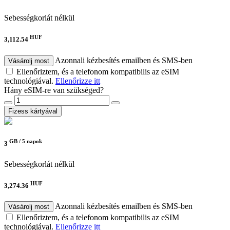
Sebességkorlát nélkül
HUF
3,112.54
Azonnali kézbesítés emailben és SMS-ben
Vásárolj most
Ellenőriztem, és a telefonom kompatibilis az eSIM
technológiával.
Ellenőrizze itt
Hány eSIM-re van szükséged?
Fizess kártyával
GB /
5 napok
3
Sebességkorlát nélkül
HUF
3,274.36
Azonnali kézbesítés emailben és SMS-ben
Vásárolj most
Ellenőriztem, és a telefonom kompatibilis az eSIM
technológiával.
Ellenőrizze itt