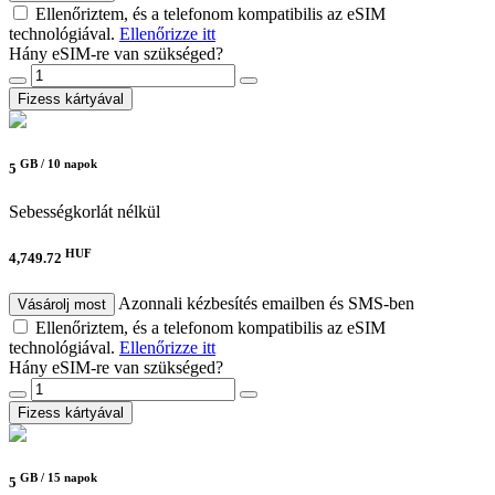
Ellenőriztem, és a telefonom kompatibilis az eSIM
technológiával.
Ellenőrizze itt
Hány eSIM-re van szükséged?
Fizess kártyával
GB /
10 napok
5
Sebességkorlát nélkül
HUF
4,749.72
Azonnali kézbesítés emailben és SMS-ben
Vásárolj most
Ellenőriztem, és a telefonom kompatibilis az eSIM
technológiával.
Ellenőrizze itt
Hány eSIM-re van szükséged?
Fizess kártyával
GB /
15 napok
5