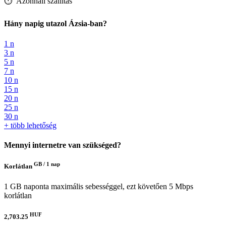
⏱️️ Azonnali szállítás
Hány napig utazol Ázsia-ban?
1 n
3 n
5 n
7 n
10 n
15 n
20 n
25 n
30 n
+ több lehetőség
Mennyi internetre van szükséged?
GB /
1 nap
Korlátlan
1 GB naponta maximális sebességgel, ezt követően 5 Mbps
korlátlan
HUF
2,703.25