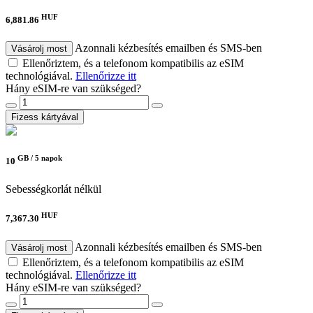
HUF
6,881.86
Azonnali kézbesítés emailben és SMS-ben
Vásárolj most
Ellenőriztem, és a telefonom kompatibilis az eSIM
technológiával.
Ellenőrizze itt
Hány eSIM-re van szükséged?
Fizess kártyával
GB /
5 napok
10
Sebességkorlát nélkül
HUF
7,367.30
Azonnali kézbesítés emailben és SMS-ben
Vásárolj most
Ellenőriztem, és a telefonom kompatibilis az eSIM
technológiával.
Ellenőrizze itt
Hány eSIM-re van szükséged?