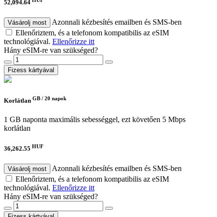
52,094.64
Azonnali kézbesítés emailben és SMS-ben
Vásárolj most
Ellenőriztem, és a telefonom kompatibilis az eSIM
technológiával.
Ellenőrizze itt
Hány eSIM-re van szükséged?
Fizess kártyával
GB /
20 napok
Korlátlan
1 GB naponta maximális sebességgel, ezt követően 5 Mbps
korlátlan
HUF
36,262.55
Azonnali kézbesítés emailben és SMS-ben
Vásárolj most
Ellenőriztem, és a telefonom kompatibilis az eSIM
technológiával.
Ellenőrizze itt
Hány eSIM-re van szükséged?
Fizess kártyával