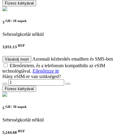
Fizess kártyával
GB /
20 napok
3
Sebességkorlát nélkül
HUF
3,931.13
Azonnali kézbesítés emailben és SMS-ben
Vásárolj most
Ellenőriztem, és a telefonom kompatibilis az eSIM
technológiával.
Ellenőrizze itt
Hány eSIM-re van szükséged?
Fizess kártyával
GB /
30 napok
5
Sebességkorlát nélkül
HUF
5,244.68