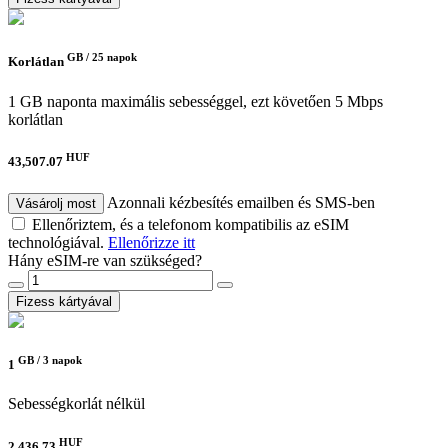
GB /
25 napok
Korlátlan
1 GB naponta maximális sebességgel, ezt követően 5 Mbps
korlátlan
HUF
43,507.07
Azonnali kézbesítés emailben és SMS-ben
Vásárolj most
Ellenőriztem, és a telefonom kompatibilis az eSIM
technológiával.
Ellenőrizze itt
Hány eSIM-re van szükséged?
Fizess kártyával
GB /
3 napok
1
Sebességkorlát nélkül
HUF
2,436.73