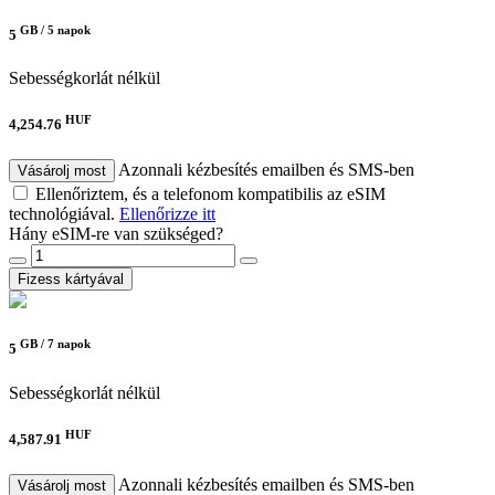
GB /
5 napok
5
Sebességkorlát nélkül
HUF
4,254.76
Azonnali kézbesítés emailben és SMS-ben
Vásárolj most
Ellenőriztem, és a telefonom kompatibilis az eSIM
technológiával.
Ellenőrizze itt
Hány eSIM-re van szükséged?
Fizess kártyával
GB /
7 napok
5
Sebességkorlát nélkül
HUF
4,587.91
Azonnali kézbesítés emailben és SMS-ben
Vásárolj most