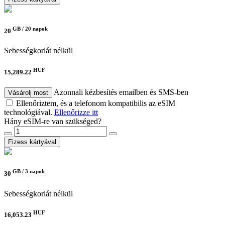
GB /
20 napok
20
Sebességkorlát nélkül
HUF
15,289.22
Azonnali kézbesítés emailben és SMS-ben
Vásárolj most
Ellenőriztem, és a telefonom kompatibilis az eSIM
technológiával.
Ellenőrizze itt
Hány eSIM-re van szükséged?
Fizess kártyával
GB /
3 napok
30
Sebességkorlát nélkül
HUF
16,053.23