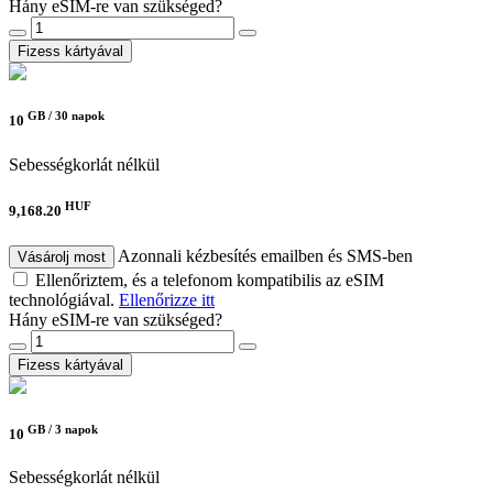
Hány eSIM-re van szükséged?
Fizess kártyával
GB /
30 napok
10
Sebességkorlát nélkül
HUF
9,168.20
Azonnali kézbesítés emailben és SMS-ben
Vásárolj most
Ellenőriztem, és a telefonom kompatibilis az eSIM
technológiával.
Ellenőrizze itt
Hány eSIM-re van szükséged?
Fizess kártyával
GB /
3 napok
10
Sebességkorlát nélkül