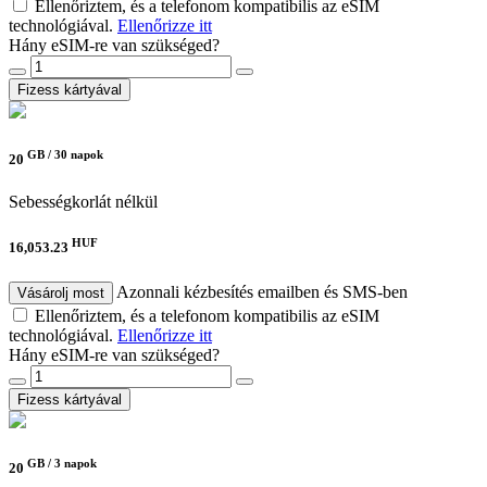
Ellenőriztem, és a telefonom kompatibilis az eSIM
technológiával.
Ellenőrizze itt
Hány eSIM-re van szükséged?
Fizess kártyával
GB /
30 napok
20
Sebességkorlát nélkül
HUF
16,053.23
Azonnali kézbesítés emailben és SMS-ben
Vásárolj most
Ellenőriztem, és a telefonom kompatibilis az eSIM
technológiával.
Ellenőrizze itt
Hány eSIM-re van szükséged?
Fizess kártyával
GB /
3 napok
20