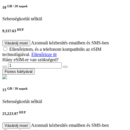
GB /
20 napok
10
Sebességkorlát nélkül
HUF
9,337.63
Azonnali kézbesítés emailben és SMS-ben
Vásárolj most
Ellenőriztem, és a telefonom kompatibilis az eSIM
technológiával.
Ellenőrizze itt
Hány eSIM-re van szükséged?
Fizess kártyával
GB /
30 napok
15
Sebességkorlát nélkül
HUF
25,223.97
Azonnali kézbesítés emailben és SMS-ben
Vásárolj most