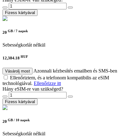
Fizess kártyával
GB /
7 napok
20
Sebességkorlát nélkül
HUF
12,384.18
Azonnali kézbesítés emailben és SMS-ben
Vásárolj most
Ellenőriztem, és a telefonom kompatibilis az eSIM
technológiával.
Ellenőrizze itt
Hány eSIM-re van szükséged?
Fizess kártyával
GB /
10 napok
20
Sebességkorlát nélkül