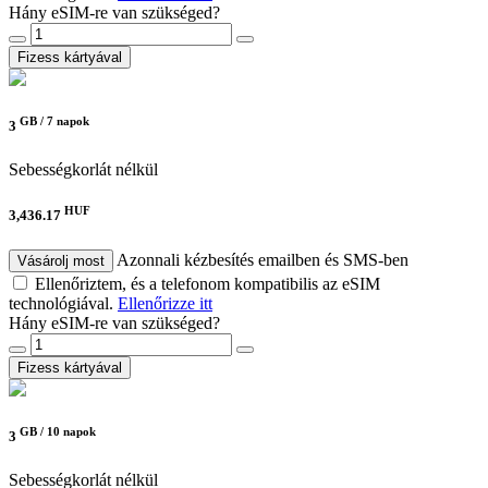
Hány eSIM-re van szükséged?
Fizess kártyával
GB /
7 napok
3
Sebességkorlát nélkül
HUF
3,436.17
Azonnali kézbesítés emailben és SMS-ben
Vásárolj most
Ellenőriztem, és a telefonom kompatibilis az eSIM
technológiával.
Ellenőrizze itt
Hány eSIM-re van szükséged?
Fizess kártyával
GB /
10 napok
3
Sebességkorlát nélkül