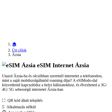
🏠
Úti célok
Ázsia
eSIM Internet Ázsia
Utazol Ázsia-ba és olcsóbban szeretnél internetet a telefonodon,
mint a saját mobilszolgáltatód roaming díjai? A eSIModo-dal
közvetlenül kapcsolódsz a helyi hálózatokhoz, és élvezheted a 3G/
4G/ 5G sebességű internetet Ázsia-ban
⛶️️ QR kód általi telepítés
️ Alkalmazás nélkül