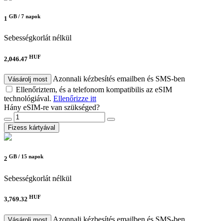
GB /
7 napok
1
Sebességkorlát nélkül
HUF
2,046.47
Azonnali kézbesítés emailben és SMS-ben
Vásárolj most
Ellenőriztem, és a telefonom kompatibilis az eSIM
technológiával.
Ellenőrizze itt
Hány eSIM-re van szükséged?
Fizess kártyával
GB /
15 napok
2
Sebességkorlát nélkül
HUF
3,769.32
Azonnali kézbesítés emailben és SMS-ben
Vásárolj most