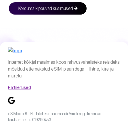
Korduma kippuvad küsimused
Internet kõikjal maailmas koos rahvusvahelisteks reisideks
mõeldud ettemakstud eSIM-plaanidega – lihtne, kiire ja
muretu!
Partnerlused
eSIModo ® | ELi Intellektuaalomandi Ameti registreeritud
kaubamärk nr. 019290453