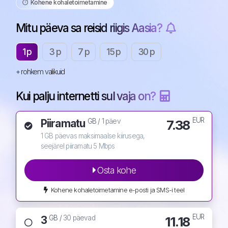
⏱️️ Kohene kohaletoimetamine
Mitu päeva sa reisid riigis Aasia?
1 p
3 p
7 p
15 p
30 p
+ rohkem valikuid
Kui palju internetti sul vaja on?
EUR
Piiramatu
7.38
GB /
1 päev
1 GB päevas maksimaalse kiirusega,
seejärel piiramatu 5 Mbps
Osta kohe
Kohene kohaletoimetamine e-posti ja SMS-i teel
EUR
3
11.18
GB /
30 päevad