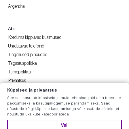
Argentina
Abi
Korduma kippuvad küsimused
Ühildatavad telefonid
Tingimused ja nõuded
Tagastuspoliitika
Tarnepoliitika
Privaatsus
Küpsised ja privaatsus
See sait kasutab küpsiseid ja muid tehnoloogiaid oma teenuste
Kasulik
pakkumiseks ja kasutajakogemuse parandamiseks. Saad
nõustuda kõigi küpsiste kasutamisega või kasutada sätteid, et
Juhised iOS
nõustuda üksikute kategooriatega
Androidi juhised
Vali
Kasutuse hinnang