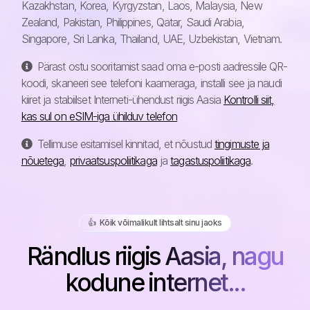
Kazakhstan, Korea, Kyrgyzstan, Laos, Malaysia, New
Zealand, Pakistan, Philippines, Qatar, Saudi Arabia,
Singapore, Sri Lanka, Thailand, UAE, Uzbekistan, Vietnam.
Pärast ostu sooritamist saad oma e-posti aadressile QR-
koodi, skaneeri see telefoni kaameraga, installi see ja naudi
kiiret ja stabiilset Interneti-ühendust riigis Aasia
Kontrolli siit,
kas sul on eSIM-iga ühilduv telefon
Tellimuse esitamisel kinnitad, et nõustud
tingimuste ja
nõuetega
,
privaatsuspoliitikaga
ja
tagastuspoliitikaga
.
👍️ Kõik võimalikult lihtsalt sinu jaoks
Rändlus riigis Aasia, nagu
kodune internet...