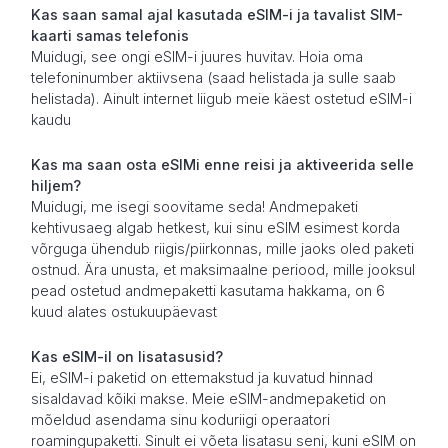
Kas saan samal ajal kasutada eSIM-i ja tavalist SIM-
kaarti samas telefonis
Muidugi, see ongi eSIM-i juures huvitav. Hoia oma
telefoninumber aktiivsena (saad helistada ja sulle saab
helistada). Ainult internet liigub meie käest ostetud eSIM-i
kaudu
Kas ma saan osta eSIMi enne reisi ja aktiveerida selle
hiljem?
Muidugi, me isegi soovitame seda! Andmepaketi
kehtivusaeg algab hetkest, kui sinu eSIM esimest korda
võrguga ühendub riigis/piirkonnas, mille jaoks oled paketi
ostnud. Ära unusta, et maksimaalne periood, mille jooksul
pead ostetud andmepaketti kasutama hakkama, on 6
kuud alates ostukuupäevast
Kas eSIM-il on lisatasusid?
Ei, eSIM-i paketid on ettemakstud ja kuvatud hinnad
sisaldavad kõiki makse. Meie eSIM-andmepaketid on
mõeldud asendama sinu koduriigi operaatori
roamingupaketti. Sinult ei võeta lisatasu seni, kuni eSIM on