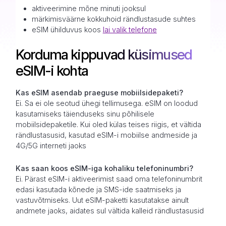
aktiveerimine mõne minuti jooksul
märkimisväärne kokkuhoid rändlustasude suhtes
eSIM ühilduvus koos
lai valik telefone
Korduma kippuvad küsimused
eSIM-i kohta
Kas eSIM asendab praeguse mobiilsidepaketi?
Ei. Sa ei ole seotud ühegi tellimusega. eSIM on loodud
kasutamiseks täienduseks sinu põhilisele
mobiilsidepaketile. Kui oled külas teises riigis, et vältida
rändlustasusid, kasutad eSIM-i mobiilse andmeside ja
4G/5G interneti jaoks
Kas saan koos eSIM-iga kohaliku telefoninumbri?
Ei. Pärast eSIM-i aktiveerimist saad oma telefoninumbrit
edasi kasutada kõnede ja SMS-ide saatmiseks ja
vastuvõtmiseks. Uut eSIM-paketti kasutatakse ainult
andmete jaoks, aidates sul vältida kalleid rändlustasusid