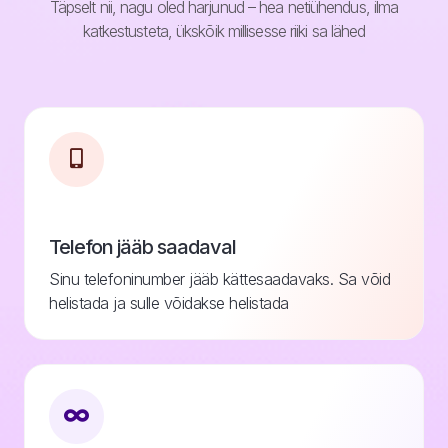
Täpselt nii, nagu oled harjunud – hea netiühendus, ilma
katkestusteta, ükskõik millisesse riiki sa lähed
Telefon jääb saadaval
Sinu telefoninumber jääb kättesaadavaks. Sa võid
helistada ja sulle võidakse helistada