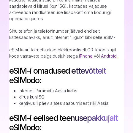
saadaolevaid kiirusi (kuni 5G), kaotades vajaduse
aktiveerida rändlusteenuse lisapakett oma koduriigi
operaatori juures
Sinu telefon ja telefoninumber jäävad endiselt
kättesaadavaks, ainult internet “liigub” läbi selle eSIM-i
eSIM kaart toimetatakse elektrooniliselt QR-koodi kujul
koos vastavate paigaldusjuhistega
iPhone
või
Android
.
eSIM-i omadused ettevõttelt
eSIModo:
interneti Piiramatu Aasia liiklus
kiirus kuni 5G
kehtivus 1 päev alates saabumisest riiki Aasia
eSIM-i eelised teenusepakkujalt
eSIModo: