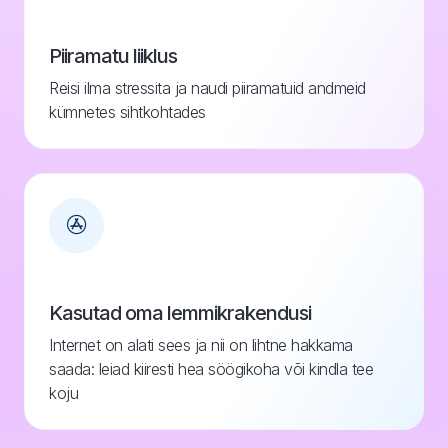
Piiramatu liiklus
Reisi ilma stressita ja naudi piiramatuid andmeid
kümnetes sihtkohtades
Kasutad oma lemmikrakendusi
Internet on alati sees ja nii on lihtne hakkama
saada: leiad kiiresti hea söögikoha või kindla tee
koju