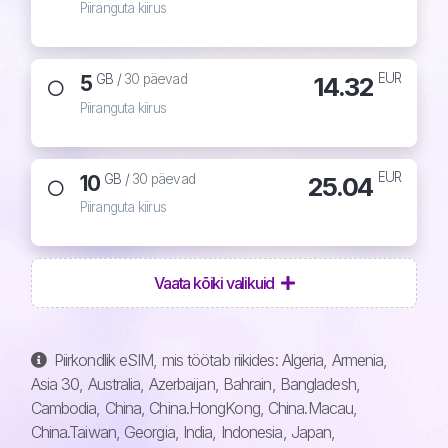
Piiranguta kiirus
EUR
5
14.32
GB /
30 päevad
Piiranguta kiirus
EUR
10
25.04
GB /
30 päevad
Piiranguta kiirus
Vaata kõiki valikuid
Piirkondlik eSIM, mis töötab riikides: Algeria, Armenia,
Asia 30, Australia, Azerbaijan, Bahrain, Bangladesh,
Cambodia, China, China.HongKong, China.Macau,
China.Taiwan, Georgia, India, Indonesia, Japan,