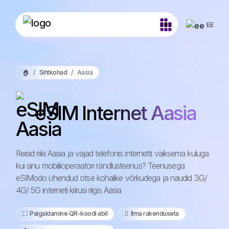
EE
🏠
Sihtkohad
Aasia
eSIM Internet Aasia
Reisid riiki Aasia ja vajad telefonis internetti väiksema kuluga
kui sinu mobiilioperaatori rändlusteenus? Teenusega
eSIModo ühendud otse kohalike võrkudega ja naudid 3G/
4G/ 5G interneti kiirusi riigis Aasia
⛶️️ Paigaldamine QR-koodi abil
️ Ilma rakenduseta