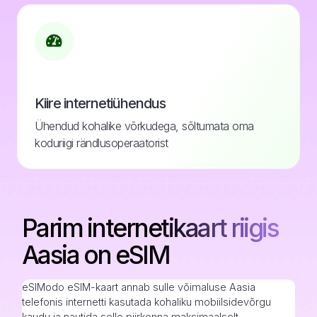
Kiire internetiühendus
Ühendud kohalike võrkudega, sõltumata oma
koduriigi rändlusoperaatorist
Parim internetikaart riigis
Aasia on eSIM
eSIModo eSIM-kaart annab sulle võimaluse Aasia
telefonis internetti kasutada kohaliku mobiilsidevõrgu
kaudu ja nautida selle piirkonna maksimaalselt