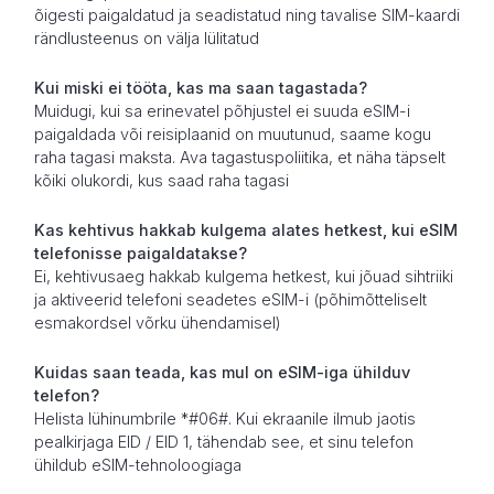
õigesti paigaldatud ja seadistatud ning tavalise SIM-kaardi
rändlusteenus on välja lülitatud
Kui miski ei tööta, kas ma saan tagastada?
Muidugi, kui sa erinevatel põhjustel ei suuda eSIM-i
paigaldada või reisiplaanid on muutunud, saame kogu
raha tagasi maksta. Ava tagastuspoliitika, et näha täpselt
kõiki olukordi, kus saad raha tagasi
Kas kehtivus hakkab kulgema alates hetkest, kui eSIM
telefonisse paigaldatakse?
Ei, kehtivusaeg hakkab kulgema hetkest, kui jõuad sihtriiki
ja aktiveerid telefoni seadetes eSIM-i (põhimõtteliselt
esmakordsel võrku ühendamisel)
Kuidas saan teada, kas mul on eSIM-iga ühilduv
telefon?
Helista lühinumbrile *#06#. Kui ekraanile ilmub jaotis
pealkirjaga EID / EID 1, tähendab see, et sinu telefon
ühildub eSIM-tehnoloogiaga