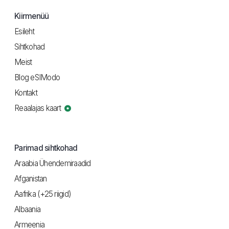
Kiirmenüü
Esileht
Sihtkohad
Meist
Blog eSIModo
Kontakt
Reaalajas kaart
Parimad sihtkohad
Araabia Ühendemiraadid
Afganistan
Aafrika (+25 riigid)
Albaania
Armeenia