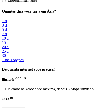
⏱️️ Entrega instantânea
Quantos dias você viaja em Ásia?
1 d
3 d
5 d
7 d
10 d
15 d
20 d
25 d
30 d
+ mais opções
De quanta internet você precisa?
GB /
1 dia
Ilimitado
1 GB diário na velocidade máxima, depois 5 Mbps ilimitado
BRL
43.64