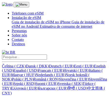
Telefones com eSIM
Instalação de eSIM
Guia de instalação de eSIM no iPhone
Guia de instalação de
eSIM no Android
Estimativa de consumo de internet
Perguntas
Sobre nós
Contato
Destinos
BR
Čeština
(
CZK)
Dansk
(
DKK)
Deutsch
(
EUR)
Eesti
(
EUR)
English
(
USD)
Español
(
USD)
Français
(
EUR)
Hrvatski
(
EUR)
Italiano
(
EUR)
Magyar
(
HUF)
Nederlands
(
EUR)
Norsk bokmål
(
NOK)
Polski
(
PLN)
Română
(
RON)
Slovenčina
(
EUR)
Slovenščina
(
EUR)
Srpski
(
RSD)
Suomi
(
EUR)
Svenska
(
SEK)
Türkçe
(
TRY)
Ελληνικά
(
EUR)
Български
(
EUR)
हिन्दी
(
USD)
中文简体
(
CNY)