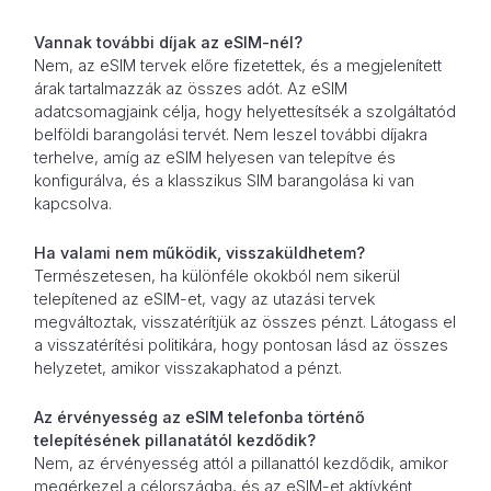
Vannak további díjak az eSIM-nél?
Nem, az eSIM tervek előre fizetettek, és a megjelenített
árak tartalmazzák az összes adót. Az eSIM
adatcsomagjaink célja, hogy helyettesítsék a szolgáltatód
belföldi barangolási tervét. Nem leszel további díjakra
terhelve, amíg az eSIM helyesen van telepítve és
konfigurálva, és a klasszikus SIM barangolása ki van
kapcsolva.
Ha valami nem működik, visszaküldhetem?
Természetesen, ha különféle okokból nem sikerül
telepítened az eSIM-et, vagy az utazási tervek
megváltoztak, visszatérítjük az összes pénzt. Látogass el
a visszatérítési politikára, hogy pontosan lásd az összes
helyzetet, amikor visszakaphatod a pénzt.
Az érvényesség az eSIM telefonba történő
telepítésének pillanatától kezdődik?
Nem, az érvényesség attól a pillanattól kezdődik, amikor
megérkezel a célországba, és az eSIM-et aktívként