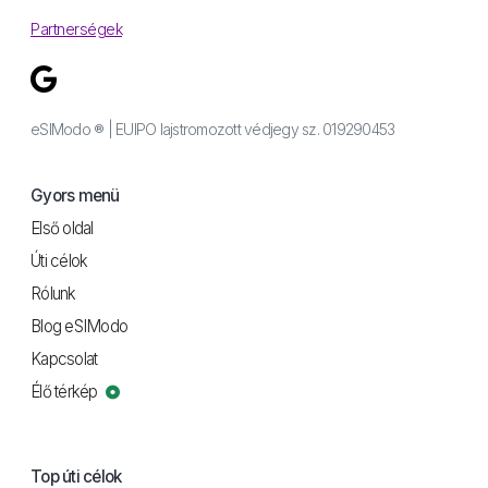
Partnerségek
eSIModo ® | EUIPO lajstromozott védjegy sz. 019290453
Gyors menü
Első oldal
Úti célok
Rólunk
Blog eSIModo
Kapcsolat
Élő térkép
Top úti célok