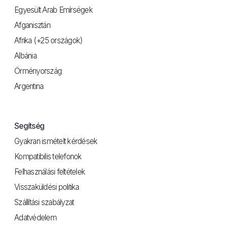
Egyesült Arab Emírségek
Afganisztán
Afrika (+25 országok)
Albánia
Örményország
Argentina
Segítség
Gyakran ismételt kérdések
Kompatibilis telefonok
Felhasználási feltételek
Visszaküldési politika
Szállítási szabályzat
Adatvédelem