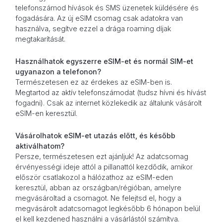
telefonszámod hívások és SMS üzenetek küldésére és
fogadására. Az új eSIM csomag csak adatokra van
használva, segítve ezzel a drága roaming díjak
megtakarítását.
Használhatok egyszerre eSIM-et és normál SIM-et
ugyanazon a telefonon?
Természetesen ez az érdekes az eSIM-ben is.
Megtartod az aktív telefonszámodat (tudsz hívni és hívást
fogadni). Csak az internet közlekedik az általunk vásárolt
eSIM-en keresztül.
Vásárolhatok eSIM-et utazás előtt, és később
aktiválhatom?
Persze, természetesen ezt ajánljuk! Az adatcsomag
érvényességi ideje attól a pillanattól kezdődik, amikor
először csatlakozol a hálózathoz az eSIM-eden
keresztül, abban az országban/régióban, amelyre
megvásároltad a csomagot. Ne felejtsd el, hogy a
megvásárolt adatcsomagot legkésőbb 6 hónapon belül
el kell kezdened használni a vásárlástól számítva.