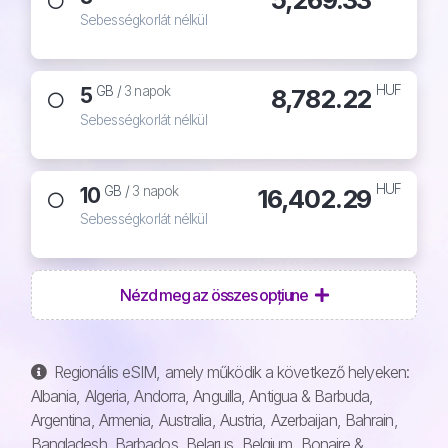
Sebességkorlát nélkül
HUF
5
8,782.22
GB /
3 napok
Sebességkorlát nélkül
HUF
10
16,402.29
GB /
3 napok
Sebességkorlát nélkül
Nézd meg az összes opțiune
Regionális eSIM, amely működik a következő helyeken:
Albania, Algeria, Andorra, Anguilla, Antigua & Barbuda,
Argentina, Armenia, Australia, Austria, Azerbaijan, Bahrain,
Bangladesh, Barbados, Belarus, Belgium, Bonaire &