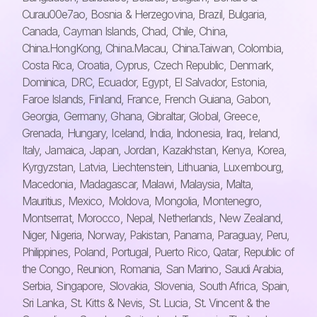
Curau00e7ao, Bosnia & Herzegovina, Brazil, Bulgaria,
Canada, Cayman Islands, Chad, Chile, China,
China.HongKong, China.Macau, China.Taiwan, Colombia,
Costa Rica, Croatia, Cyprus, Czech Republic, Denmark,
Dominica, DRC, Ecuador, Egypt, El Salvador, Estonia,
Faroe Islands, Finland, France, French Guiana, Gabon,
Georgia, Germany, Ghana, Gibraltar, Global, Greece,
Grenada, Hungary, Iceland, India, Indonesia, Iraq, Ireland,
Italy, Jamaica, Japan, Jordan, Kazakhstan, Kenya, Korea,
Kyrgyzstan, Latvia, Liechtenstein, Lithuania, Luxembourg,
Macedonia, Madagascar, Malawi, Malaysia, Malta,
Mauritius, Mexico, Moldova, Mongolia, Montenegro,
Montserrat, Morocco, Nepal, Netherlands, New Zealand,
Niger, Nigeria, Norway, Pakistan, Panama, Paraguay, Peru,
Philippines, Poland, Portugal, Puerto Rico, Qatar, Republic of
the Congo, Reunion, Romania, San Marino, Saudi Arabia,
Serbia, Singapore, Slovakia, Slovenia, South Africa, Spain,
Sri Lanka, St. Kitts & Nevis, St. Lucia, St. Vincent & the