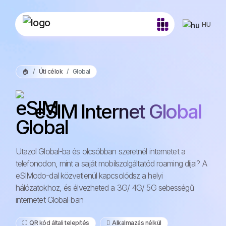
HU
🏠
Úti célok
Global
eSIM Internet Global
Utazol Global-ba és olcsóbban szeretnél internetet a
telefonodon, mint a saját mobilszolgáltatód roaming díjai? A
eSIModo-dal közvetlenül kapcsolódsz a helyi
hálózatokhoz, és élvezheted a 3G/ 4G/ 5G sebességű
internetet Global-ban
⛶️️ QR kód általi telepítés
️ Alkalmazás nélkül