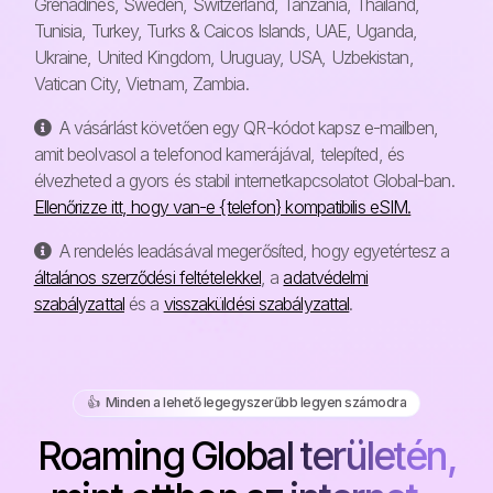
Grenadines, Sweden, Switzerland, Tanzania, Thailand,
Tunisia, Turkey, Turks & Caicos Islands, UAE, Uganda,
Ukraine, United Kingdom, Uruguay, USA, Uzbekistan,
Vatican City, Vietnam, Zambia.
A vásárlást követően egy QR-kódot kapsz e-mailben,
amit beolvasol a telefonod kamerájával, telepíted, és
élvezheted a gyors és stabil internetkapcsolatot Global-ban.
Ellenőrizze itt, hogy van-e {telefon} kompatibilis eSIM.
A rendelés leadásával megerősíted, hogy egyetértesz a
általános szerződési feltételekkel
, a
adatvédelmi
szabályzattal
és a
visszaküldési szabályzattal
.
👍️ Minden a lehető legegyszerűbb legyen számodra
Roaming Global területén,