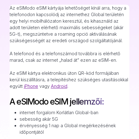
Az eSIModo eSIM kártyája lehetőséget kínál arra, hogy a
telefonodon kapcsolódj az internethez Global területén
egy helyi mobilhálózaton keresztül, és kihasználd az
adott területen elérhető maximális sebességeket (akár
5G-t), megszüntetve a roaming opció aktiválásának
szükségességét az eredeti országod szolgáltatójánál.
A telefonod és a telefonszámod továbbra is elérhető
marad, csak az internet „halad át” ezen az eSIM-en.
Az eSIM kártya elektronikus úton QR-kód formájában
kerül kiszállításra, a telepítéshez szükséges utasításokkal
együtt
iPhone
vagy
Android
.
A eSIModo eSIM jellemzői:
internet forgalom Korlátlan Global-ban
sebesség akár 5G
érvényesség 1 nap a Global megérkezésének
időpontjától