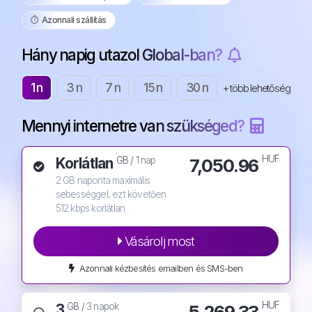
⏱️️ Azonnali szállítás
Hány napig utazol Global-ban?
1 n
3 n
7 n
15 n
30 n
+ több lehetőség
Mennyi internetre van szükséged?
HUF
Korlátlan
7,050.96
GB /
1 nap
2 GB naponta maximális
sebességgel, ezt követően
512 kbps korlátlan
Vásárolj most
Azonnali kézbesítés emailben és SMS-ben
HUF
3
5,269.33
GB /
3 napok