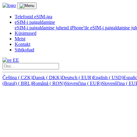
Telefonid eSIM-iga
eSIM-i paigaldamine
eSIM-i paigaldamise juhend iPhone'ile
eSIM-i paigaldamise ju
Küsimused
Meist
Kontakt
Sihtkohad
EE
Čeština
(
CZK)
Dansk
(
DKK)
Deutsch
(
EUR)
English
(
USD)
Españ
(Brasil)
(
BRL)
Română
(
RON)
Slovenčina
(
EUR)
Slovenščina
(
EU