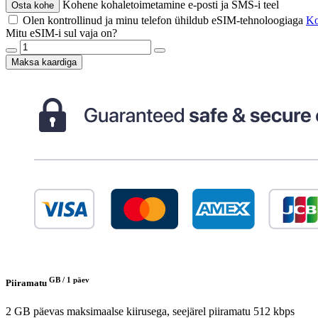
Kohene kohaletoimetamine e-posti ja SMS-i teel
Osta kohe
Olen kontrollinud ja minu telefon ühildub eSIM-tehnoloogiaga
Kon
Mitu eSIM-i sul vaja on?
Maksa kaardiga
GB /
1 päev
Piiramatu
2 GB päevas maksimaalse kiirusega, seejärel piiramatu 512 kbps