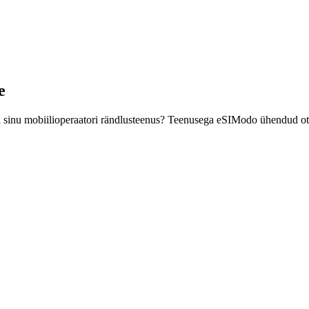
e
kui sinu mobiilioperaatori rändlusteenus? Teenusega eSIModo ühendud ots