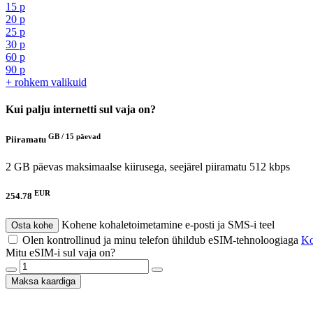
15 p
20 p
25 p
30 p
60 p
90 p
+ rohkem valikuid
Kui palju internetti sul vaja on?
GB /
15 päevad
Piiramatu
2 GB päevas maksimaalse kiirusega, seejärel piiramatu 512 kbps
EUR
254.78
Kohene kohaletoimetamine e-posti ja SMS-i teel
Osta kohe
Olen kontrollinud ja minu telefon ühildub eSIM-tehnoloogiaga
Kon
Mitu eSIM-i sul vaja on?
Maksa kaardiga