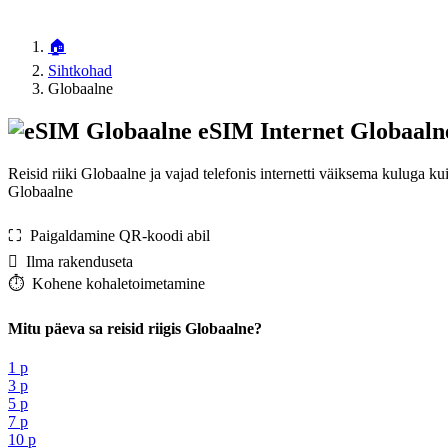
🏠
Sihtkohad
Globaalne
eSIM Internet Globaaln
Reisid riiki Globaalne ja vajad telefonis internetti väiksema kuluga 
Globaalne
⛶️️ Paigaldamine QR-koodi abil
️ Ilma rakenduseta
⏱️️ Kohene kohaletoimetamine
Mitu päeva sa reisid riigis Globaalne?
1 p
3 p
5 p
7 p
10 p