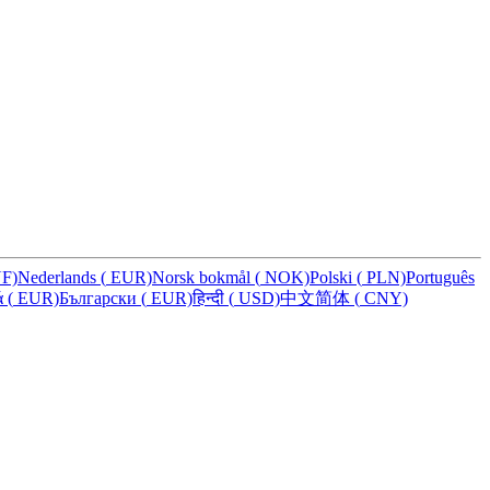
F)
Nederlands
(
EUR)
Norsk bokmål
(
NOK)
Polski
(
PLN)
Português
ά
(
EUR)
Български
(
EUR)
हिन्दी
(
USD)
中文简体
(
CNY)