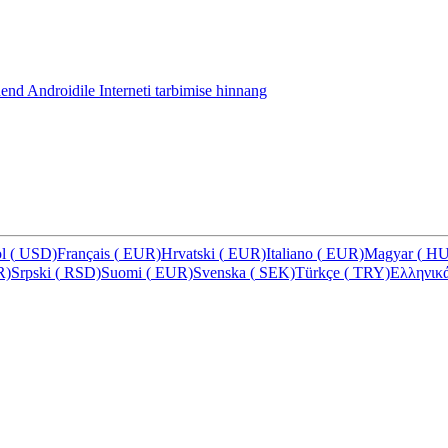
hend Androidile
Interneti tarbimise hinnang
ol
(
USD)
Français
(
EUR)
Hrvatski
(
EUR)
Italiano
(
EUR)
Magyar
(
HU
R)
Srpski
(
RSD)
Suomi
(
EUR)
Svenska
(
SEK)
Türkçe
(
TRY)
Ελληνικ