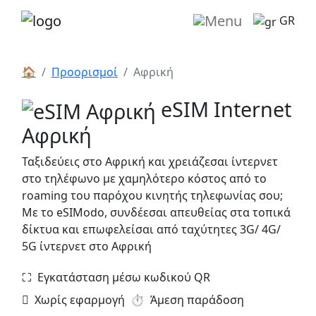
GR
🏠
Προορισμοί
Αφρική
eSIM Internet
Αφρική
Ταξιδεύεις στο Αφρική και χρειάζεσαι ίντερνετ
στο τηλέφωνο με χαμηλότερο κόστος από το
roaming του παρόχου κινητής τηλεφωνίας σου;
Με το eSIModo, συνδέεσαι απευθείας στα τοπικά
δίκτυα και επωφελείσαι από ταχύτητες 3G/ 4G/
5G ίντερνετ στο Αφρική
⛶️️ Εγκατάσταση μέσω κωδικού QR
️ Χωρίς εφαρμογή
⏱️️ Άμεση παράδοση