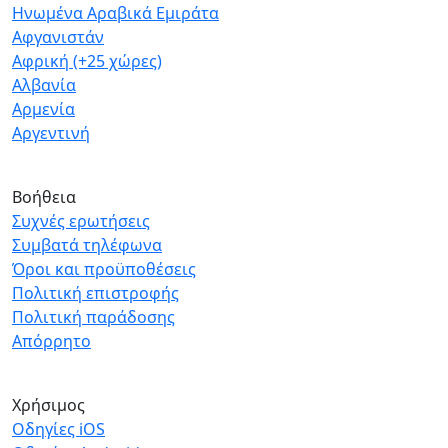
Ηνωμένα Αραβικά Εμιράτα
Αφγανιστάν
Αφρική (+25 χώρες)
Αλβανία
Αρμενία
Αργεντινή
Βοήθεια
Συχνές ερωτήσεις
Συμβατά τηλέφωνα
Όροι και προϋποθέσεις
Πολιτική επιστροφής
Πολιτική παράδοσης
Απόρρητο
Χρήσιμος
Οδηγίες iOS