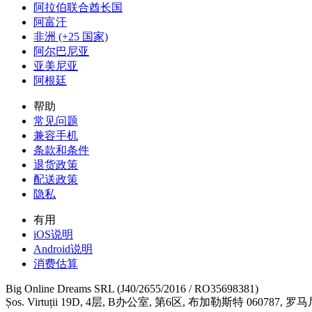
阿拉伯联合酋长国
阿富汗
非洲 (+25 国家)
阿尔巴尼亚
亚美尼亚
阿根廷
帮助
常见问题
兼容手机
条款和条件
退货政策
配送政策
隐私
有用
iOS说明
Android说明
消费估算
Big Online Dreams SRL (J40/2655/2016 / RO35698381)
Șos. Virtuții 19D, 4层, B办公室, 第6区, 布加勒斯特 060787, 罗