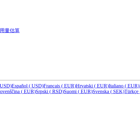
用量估算
USD)
Español
(
USD)
Français
(
EUR)
Hrvatski
(
EUR)
Italiano
(
EUR)
lovenščina
(
EUR)
Srpski
(
RSD)
Suomi
(
EUR)
Svenska
(
SEK)
Türkçe