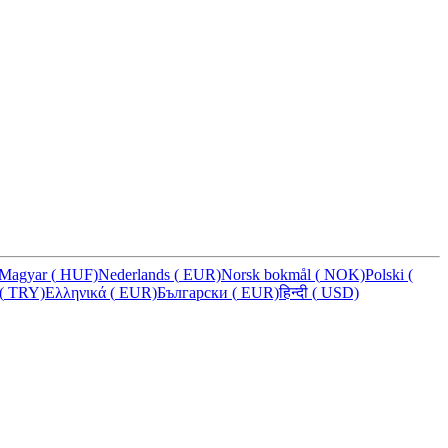
Magyar
(
HUF)
Nederlands
(
EUR)
Norsk bokmål
(
NOK)
Polski
(
(
TRY)
Ελληνικά
(
EUR)
Български
(
EUR)
हिन्दी
(
USD)