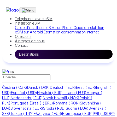
Téléphones avec eSIM
Installation eSIM
Guide d'installation eSIM sur iPhone
Guide d'installation
eSIM sur Android
Estimation consommation internet
Questions
À propos de nous
Contact
Destinations
FR
Čeština
(
CZK)
Dansk
(
DKK)
Deutsch
(
EUR)
Eesti
(
EUR)
English
(
USD)
Español
(
USD)
Hrvatski
(
EUR)
Italiano
(
EUR)
Magyar
(
HUF)
Nederlands
(
EUR)
Norsk bokmål
(
NOK)
Polski
(
PLN)
Português (Brasil)
(
BRL)
Română
(
RON)
Slovenčina
(
EUR)
Slovenščina
(
EUR)
Srpski
(
RSD)
Suomi
(
EUR)
Svenska
(
SEK)
Türkçe
(
TRY)
Ελληνικά
(
EUR)
Български
(
EUR)
हिन्दी
(
USD)
中