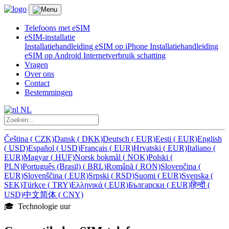
Telefoons met eSIM
eSIM-installatie
Installatiehandleiding eSIM op iPhone
Installatiehandleiding
eSIM op Android
Internetverbruik schatting
Vragen
Over ons
Contact
Bestemmingen
NL
Čeština
(
CZK)
Dansk
(
DKK)
Deutsch
(
EUR)
Eesti
(
EUR)
English
(
USD)
Español
(
USD)
Français
(
EUR)
Hrvatski
(
EUR)
Italiano
(
EUR)
Magyar
(
HUF)
Norsk bokmål
(
NOK)
Polski
(
PLN)
Português (Brasil)
(
BRL)
Română
(
RON)
Slovenčina
(
EUR)
Slovenščina
(
EUR)
Srpski
(
RSD)
Suomi
(
EUR)
Svenska
(
SEK)
Türkçe
(
TRY)
Ελληνικά
(
EUR)
Български
(
EUR)
हिन्दी
(
USD)
中文简体
(
CNY)
🎓️ Technologie uur