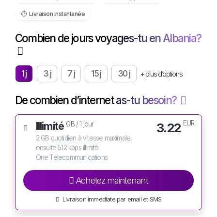
⏱️️ Livraison instantanée
Combien de jours voyages-tu en Albania?
1 j
3 j
7 j
15 j
30 j
+ plus d’options
De combien d’internet as-tu besoin?
EUR
Illimité
3.22
GB /
1 jour
2 GB quotidien à vitesse maximale,
ensuite 512 kbps illimité
One Telecommunications
Achetez maintenant
Livraison immédiate par email et SMS