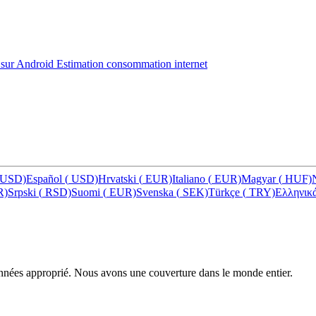
M sur Android
Estimation consommation internet
USD)
Español
(
USD)
Hrvatski
(
EUR)
Italiano
(
EUR)
Magyar
(
HUF)
R)
Srpski
(
RSD)
Suomi
(
EUR)
Svenska
(
SEK)
Türkçe
(
TRY)
Ελληνικ
données approprié. Nous avons une couverture dans le monde entier.