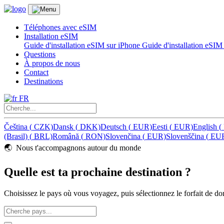
Téléphones avec eSIM
Installation eSIM
Guide d'installation eSIM sur iPhone
Guide d'installation eSI
Questions
À propos de nous
Contact
Destinations
FR
Čeština
(
CZK)
Dansk
(
DKK)
Deutsch
(
EUR)
Eesti
(
EUR)
English
(
(Brasil)
(
BRL)
Română
(
RON)
Slovenčina
(
EUR)
Slovenščina
(
EU
🌏️ Nous t'accompagnons autour du monde
Quelle est ta prochaine destination ?
Choisissez le pays où vous voyagez, puis sélectionnez le forfait de 