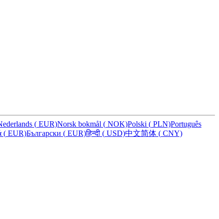
Nederlands
(
EUR)
Norsk bokmål
(
NOK)
Polski
(
PLN)
Português
ά
(
EUR)
Български
(
EUR)
हिन्दी
(
USD)
中文简体
(
CNY)