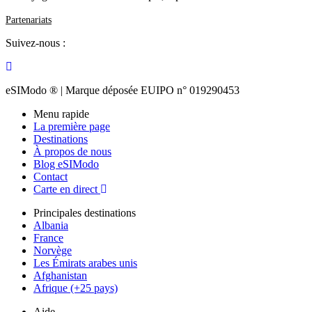
Partenariats
Suivez-nous :
eSIModo ® | Marque déposée EUIPO n° 019290453
Menu rapide
La première page
Destinations
À propos de nous
Blog eSIModo
Contact
Carte en direct
Principales destinations
Albania
France
Norvège
Les Émirats arabes unis
Afghanistan
Afrique (+25 pays)
Aide