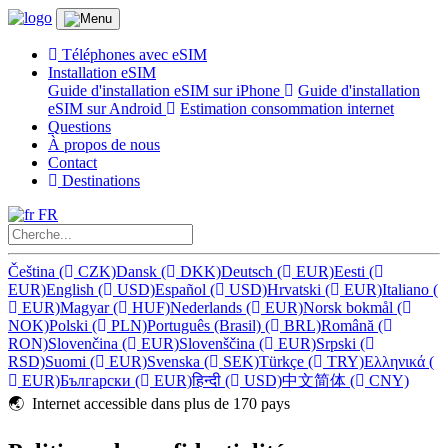
Téléphones avec eSIM
Installation eSIM
Guide d'installation eSIM sur iPhone
Guide d'installation
eSIM sur Android
Estimation consommation internet
Questions
À propos de nous
Contact
Destinations
FR
Čeština
(
CZK)
Dansk
(
DKK)
Deutsch
(
EUR)
Eesti
(
EUR)
English
(
USD)
Español
(
USD)
Hrvatski
(
EUR)
Italiano
(
EUR)
Magyar
(
HUF)
Nederlands
(
EUR)
Norsk bokmål
(
NOK)
Polski
(
PLN)
Português (Brasil)
(
BRL)
Română
(
RON)
Slovenčina
(
EUR)
Slovenščina
(
EUR)
Srpski
(
RSD)
Suomi
(
EUR)
Svenska
(
SEK)
Türkçe
(
TRY)
Ελληνικά
(
EUR)
Български
(
EUR)
हिन्दी
(
USD)
中文简体
(
CNY)
🌏️ Internet accessible dans plus de 170 pays