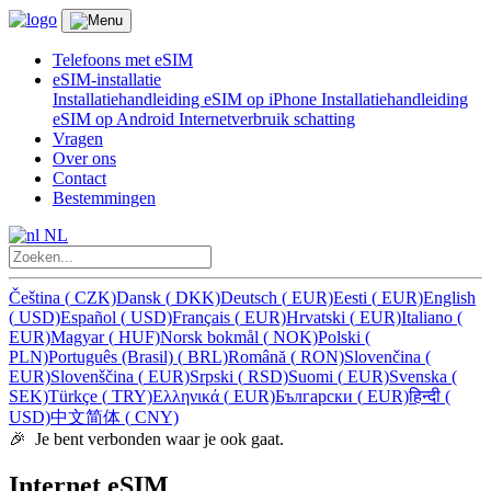
Telefoons met eSIM
eSIM-installatie
Installatiehandleiding eSIM op iPhone
Installatiehandleiding
eSIM op Android
Internetverbruik schatting
Vragen
Over ons
Contact
Bestemmingen
NL
Čeština
(
CZK)
Dansk
(
DKK)
Deutsch
(
EUR)
Eesti
(
EUR)
English
(
USD)
Español
(
USD)
Français
(
EUR)
Hrvatski
(
EUR)
Italiano
(
EUR)
Magyar
(
HUF)
Norsk bokmål
(
NOK)
Polski
(
PLN)
Português (Brasil)
(
BRL)
Română
(
RON)
Slovenčina
(
EUR)
Slovenščina
(
EUR)
Srpski
(
RSD)
Suomi
(
EUR)
Svenska
(
SEK)
Türkçe
(
TRY)
Ελληνικά
(
EUR)
Български
(
EUR)
हिन्दी
(
USD)
中文简体
(
CNY)
🎉 Je bent verbonden waar je ook gaat.
Internet eSIM