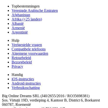
Topbestemmingen
Verenigde Arabische Emiraten
Afghanistan
Afrika (+25 landen)
Albanië
Armenië
Argentinië
Hulp
Veelgestelde vragen
Compatibele telefoons
Algemene voorwaarden
Retourbeleid
Bezorgbeleid
Privacy
Handig
iOS-instructies
Android-instructies
Verbruiksschatting
Big Online Dreams SRL (J40/2655/2016 / RO35698381)
Șos. Virtuții 19D, verdieping 4, Kantoor B, District 6, Boekarest
060787, Roemenië