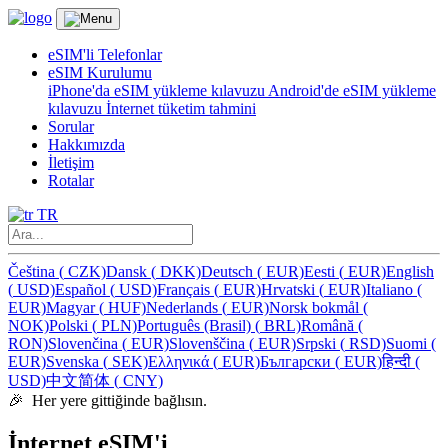
eSIM'li Telefonlar
eSIM Kurulumu
iPhone'da eSIM yükleme kılavuzu
Android'de eSIM yükleme
kılavuzu
İnternet tüketim tahmini
Sorular
Hakkımızda
İletişim
Rotalar
TR
Čeština
(
CZK)
Dansk
(
DKK)
Deutsch
(
EUR)
Eesti
(
EUR)
English
(
USD)
Español
(
USD)
Français
(
EUR)
Hrvatski
(
EUR)
Italiano
(
EUR)
Magyar
(
HUF)
Nederlands
(
EUR)
Norsk bokmål
(
NOK)
Polski
(
PLN)
Português (Brasil)
(
BRL)
Română
(
RON)
Slovenčina
(
EUR)
Slovenščina
(
EUR)
Srpski
(
RSD)
Suomi
(
EUR)
Svenska
(
SEK)
Ελληνικά
(
EUR)
Български
(
EUR)
हिन्दी
(
USD)
中文简体
(
CNY)
🎉 Her yere gittiğinde bağlısın.
İnternet eSIM'i