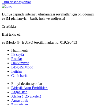
Tüm destinasyonlar
Dünya çapında internet, uluslararası seyahatler için ön ödemeli
eSIM planlarıyla – basit, hızlı ve endişesiz!
Ortaklıklar
Bizi takip et:
eSIModo ® | EUIPO tescilli marka no. 019290453
Hızlı menü
İlk sayfa
Rotalar
Hakkımızda
Blog eSIModo
İletişim
Canlı harita
En iyi destinasyonlar
Birleşik Arap Emirlikleri
Afganistan
Afrika (+25 ülkeler)
Arnavutluk
Ermenistan