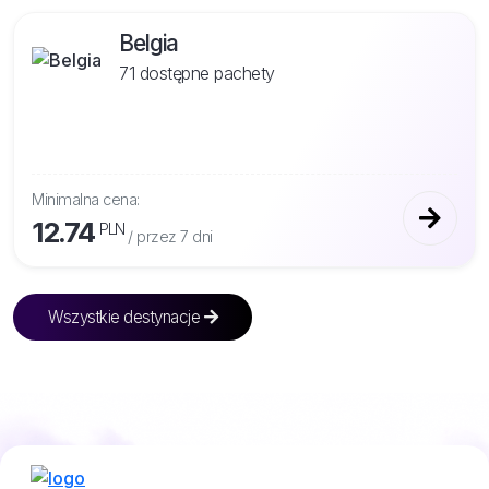
Belgia
71 dostępne pachety
Minimalna cena:
12.74
PLN
/ przez 7 dni
Wszystkie destynacje