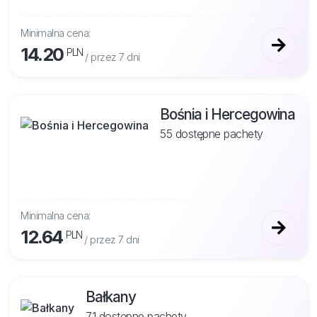
Minimalna cena:
14.20
PLN
/ przez 7 dni
Bośnia i Hercegowina
55 dostępne pachety
Minimalna cena:
12.64
PLN
/ przez 7 dni
Bałkany
71 dostępne pachety