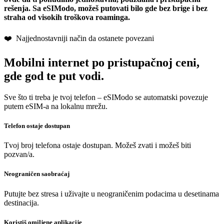
rešenja.
Sa eSIModo, možeš putovati bilo gde bez brige i bez
straha od visokih troškova roaminga.
❤️ Najjednostavniji način da ostanete povezani
Mobilni internet po pristupačnoj ceni,
gde god te put vodi.
Sve što ti treba je tvoj telefon – eSIModo se automatski povezuje
putem eSIM-a na lokalnu mrežu.
Telefon ostaje dostupan
Tvoj broj telefona ostaje dostupan. Možeš zvati i možeš biti
pozvan/a.
Neograničen saobraćaj
Putujte bez stresa i uživajte u neograničenim podacima u desetinama
destinacija.
Koristiš omiljene aplikacije