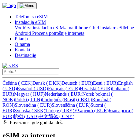
Telefoni sa eSIM
Instalacija eSIM
Vodič za instalaciju eSIM-a na iPhone
Ghid instalare eSIM pe
Android
Procena potrošnje interneta
Pitanja
O nama
Kontakt
Destinacije
RS
Čeština
(
CZK)
Dansk
(
DKK)
Deutsch
(
EUR)
Eesti
(
EUR)
English
(
USD)
Español
(
USD)
Français
(
EUR)
Hrvatski
(
EUR)
Italiano
(
EUR)
Magyar
(
HUF)
Nederlands
(
EUR)
Norsk bokmål
(
NOK)
Polski
(
PLN)
Português (Brasil)
(
BRL)
Română
(
RON)
Slovenčina
(
EUR)
Slovenščina
(
EUR)
Suomi
(
EUR)
Svenska
(
SEK)
Türkçe
(
TRY)
Ελληνικά
(
EUR)
Български
(
EUR)
हिन्दी
(
USD)
中文简体
(
CNY)
🎉 Povezan si gde god da ideš.
eSIM za internet