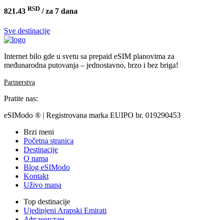
RSD
821.43
/ za 7 dana
Sve destinacije
Internet bilo gde u svetu sa prepaid eSIM planovima za
međunarodna putovanja – jednostavno, brzo i bez briga!
Partnerstva
Pratite nas:
eSIModo ® | Registrovana marka EUIPO br. 019290453
Brzi meni
Početna stranica
Destinacije
O nama
Blog eSIModo
Kontakt
Uživo mapa
Top destinacije
Ujedinjeni Arapski Emirati
Афганистан