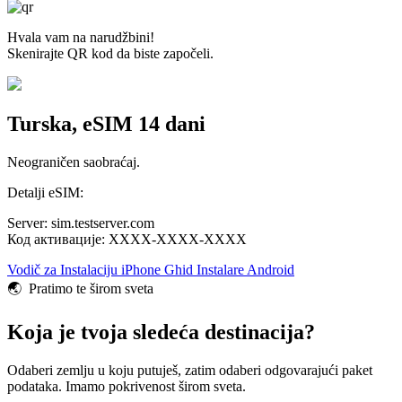
Hvala vam na narudžbini!
Skenirajte QR kod da biste započeli.
Turska, eSIM 14 dani
Neograničen saobraćaj.
Detalji eSIM:
Server: sim.testserver.com
Код активације: XXXX-XXXX-XXXX
Vodič za Instalaciju iPhone
Ghid Instalare Android
🌏️ Pratimo te širom sveta
Koja je tvoja sledeća destinacija?
Odaberi zemlju u koju putuješ, zatim odaberi odgovarajući paket
podataka. Imamo pokrivenost širom sveta.