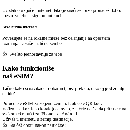
Uz stalno uključen internet, lako je snaći se: brzo pronađeš dobro
mesto za jelo ili siguran put kući.
Brza brzina interneta
Povezujete se na lokalne mreže bez oslanjanja na operatera
roaminga iz vaše matične zemlje.
👍️ Sve što jednostavnije za tebe
Kako funkcioniše
naš eSIM?
Tačno kako si navikao – dobar net, bez prekida, u kojoj god zemlji
da ideš.
Poručujete eSIM za željenu zemlju. Dobićete QR kod.
Vođeni ste korak po korak (doslovno, znaćete na šta da pritisnete na
svakom ekranu) i za iPhone i za Android.
Uživaš u internetu u zemlji destinacije.
👍️ Šta ćeš dobiti nakon narudžbe?