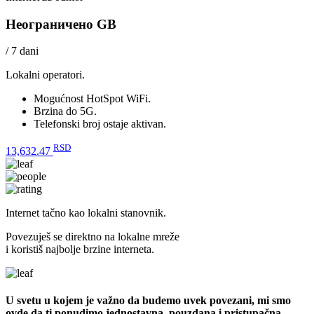
Неограничено GB
/ 7 dani
Lokalni operatori.
Mogućnost HotSpot WiFi.
Brzina do 5G.
Telefonski broj ostaje aktivan.
RSD
13,632.47
Internet tačno kao lokalni stanovnik.
Povezuješ se direktno na lokalne mreže
i koristiš najbolje brzine interneta.
U svetu u kojem je važno da budemo uvek povezani, mi smo
ovde da ti ponudimo jednostavna, pouzdana i pristupačna