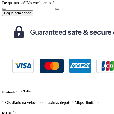
De quantos eSIMs você precisa?
Pague com cartão
GB /
20 dias
Ilimitado
1 GB diário na velocidade máxima, depois 5 Mbps ilimitado
BRL
691.36