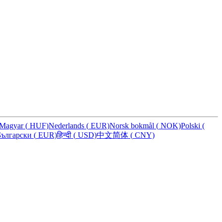
Magyar
(
HUF)
Nederlands
(
EUR)
Norsk bokmål
(
NOK)
Polski
(
Български
(
EUR)
हिन्दी
(
USD)
中文简体
(
CNY)