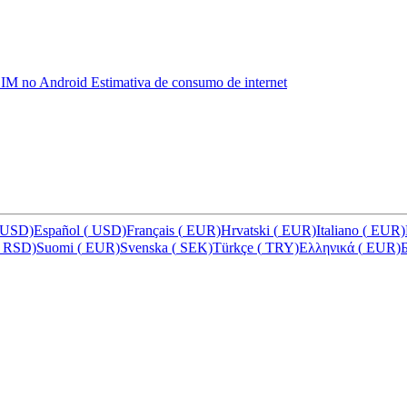
eSIM no Android
Estimativa de consumo de internet
USD)
Español
(
USD)
Français
(
EUR)
Hrvatski
(
EUR)
Italiano
(
EUR)
RSD)
Suomi
(
EUR)
Svenska
(
SEK)
Türkçe
(
TRY)
Ελληνικά
(
EUR)