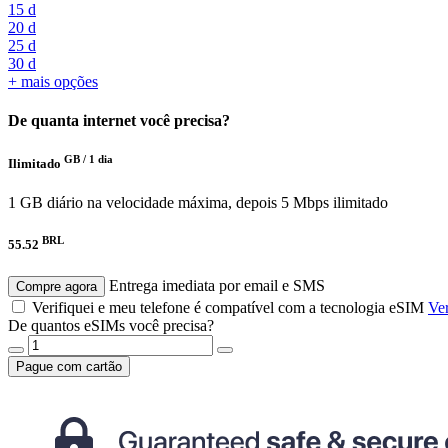
15 d
20 d
25 d
30 d
+ mais opções
De quanta internet você precisa?
GB /
1 dia
Ilimitado
1 GB diário na velocidade máxima, depois 5 Mbps ilimitado
BRL
55.52
Entrega imediata por email e SMS
Compre agora
Verifiquei e meu telefone é compatível com a tecnologia eSIM
Ver
De quantos eSIMs você precisa?
Pague com cartão