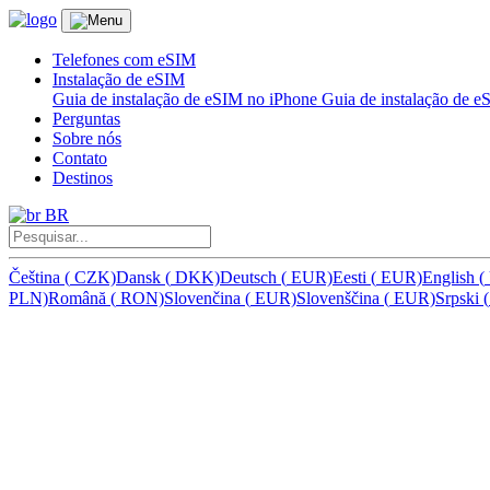
Telefones com eSIM
Instalação de eSIM
Guia de instalação de eSIM no iPhone
Guia de instalação de 
Perguntas
Sobre nós
Contato
Destinos
BR
Čeština
(
CZK)
Dansk
(
DKK)
Deutsch
(
EUR)
Eesti
(
EUR)
English
(
PLN)
Română
(
RON)
Slovenčina
(
EUR)
Slovenščina
(
EUR)
Srpski
(