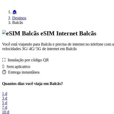
🏠
Destinos
Balcãs
eSIM Internet Balcãs
Você está viajando para Balcãs e precisa de internet no telefone com
velocidades 3G/ 4G/ 5G de internet em Balcãs
⛶️️ Instalação por código QR
️ Sem aplicativo
⏱️️ Entrega instantânea
Quantos dias você viaja em Balcãs?
1 d
3 d
5 d
7 d
10 d