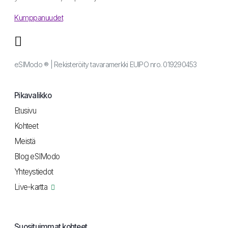
Kumppanuudet
eSIModo ® | Rekisteröity tavaramerkki EUIPO nro. 019290453
Pikavalikko
Etusivu
Kohteet
Meistä
Blog eSIModo
Yhteystiedot
Live-kartta
Suosituimmat kohteet