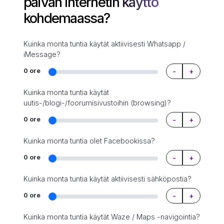
päivän internetin käyttö
kohdemaassa?
Kuinka monta tuntia käytät aktiivisesti Whatsapp /
iMessage?
-
+
0 ore
Kuinka monta tuntia käytät
uutis-/blogi-/foorumisivustoihin (browsing)?
-
+
0 ore
Kuinka monta tuntia olet Facebookissa?
-
+
0 ore
Kuinka monta tuntia käytät aktiivisesti sähköpostia?
-
+
0 ore
Kuinka monta tuntia käytät Waze / Maps -navigointia?