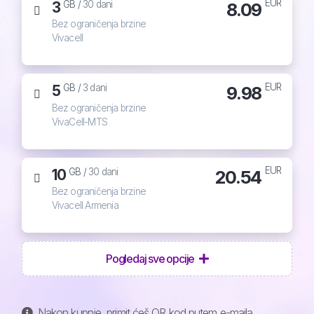
EUR
3
8.09
GB /
30 dani
Bez ograničenja brzine
Vivacell
EUR
5
9.98
GB /
3 dani
Bez ograničenja brzine
VivaCell-MTS
EUR
10
20.54
GB /
30 dani
Bez ograničenja brzine
Vivacell Armenia
Pogledaj sve opcije
Nakon kupnje, primit ćeš QR kod putem e-maila,