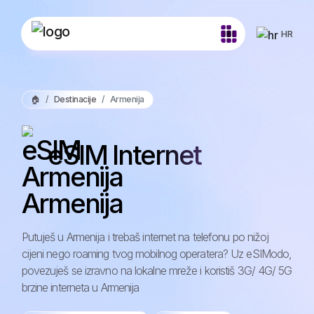
HR
🏠
Destinacije
Armenija
eSIM Internet
Armenija
Putuješ u Armenija i trebaš internet na telefonu po nižoj
cijeni nego roaming tvog mobilnog operatera? Uz eSIModo,
povezuješ se izravno na lokalne mreže i koristiš 3G/ 4G/ 5G
brzine interneta u Armenija