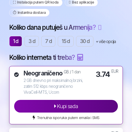
⛶️️ Instalacija putem QR koda
️ Bez aplikacije
⏱️️ Instantna dostava
Koliko dana putuješ u Armenija?
1 d
3 d
7 d
15 d
30 d
+ više opcija
Koliko interneta ti treba?
EUR
Neograničeno
3.74
GB /
1 dan
2 GB dnevno pri maksimalnoj brzini,
zatim 512 kbps neograničeno
VivaCell-MTS, Ucom
Kupi sada
Trenutna isporuka putem emaila i SMS