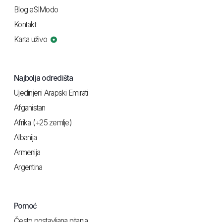
Blog eSIModo
Kontakt
Karta uživo
Najbolja odredišta
Ujedinjeni Arapski Emirati
Afganistan
Afrika (+25 zemlje)
Albanija
Armenija
Argentina
Pomoć
Često postavljana pitanja