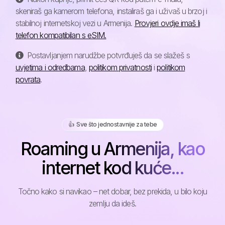
skeniraš ga kamerom telefona, instaliraš ga i uživaš u brzoj i
stabilnoj internetskoj vezi u Armenija.
Provjeri ovdje imaš li
telefon kompatibilan s eSIM.
Postavljanjem narudžbe potvrđuješ da se slažeš s
uvjetima i odredbama
,
politikom privatnosti
i
politikom
povrata
.
👍️ Sve što jednostavnije za tebe
Roaming u Armenija, kao
internet kod kuće...
Točno kako si navikao – net dobar, bez prekida, u bilo koju
zemlju da ideš.