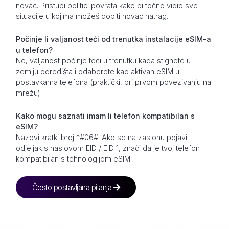
novac. Pristupi politici povrata kako bi točno vidio sve
situacije u kojima možeš dobiti novac natrag.
Počinje li valjanost teći od trenutka instalacije eSIM-a
u telefon?
Ne, valjanost počinje teći u trenutku kada stignete u
zemlju odredišta i odaberete kao aktivan eSIM u
postavkama telefona (praktički, pri prvom povezivanju na
mrežu).
Kako mogu saznati imam li telefon kompatibilan s
eSIM?
Nazovi kratki broj *#06#. Ako se na zaslonu pojavi
odjeljak s naslovom EID / EID 1, znači da je tvoj telefon
kompatibilan s tehnologijom eSIM
Često postavljana pitanja