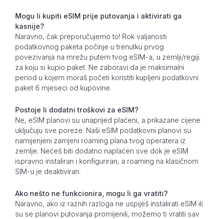
Mogu li kupiti eSIM prije putovanja i aktivirati ga
kasnije?
Naravno, čak preporučujemo to! Rok valjanosti
podatkovnog paketa počinje u trenutku prvog
povezivanja na mrežu putem tvog eSIM-a, u zemlji/regiji
za koju si kupio paket. Ne zaboravi da je maksimalni
period u kojem moraš početi koristiti kupljeni podatkovni
paket 6 mjeseci od kupovine.
Postoje li dodatni troškovi za eSIM?
Ne, eSIM planovi su unaprijed plaćeni, a prikazane cijene
uključuju sve poreze. Naši eSIM podatkovni planovi su
namijenjeni zamjeni roaming plana tvog operatera iz
zemlje. Nećeš biti dodatno naplaćen sve dok je eSIM
ispravno instaliran i konfiguriran, a roaming na klasičnom
SIM-u je deaktiviran.
Ako nešto ne funkcionira, mogu li ga vratiti?
Naravno, ako iz raznih razloga ne uspiješ instalirati eSIM ili
su se planovi putovanja promijenili, možemo ti vratiti sav