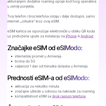
aktiviranjem dodatne roaming opcije kod tvog operatera
u zemlji porijekla.
Tvoj telefon i broj telefona ostaju i dalje dostupni, samo
internet „cirkulira” kroz ovaj eSIM.
eSIM kartica se isporučuje elektronički u obliku QR koda
uz pridružene upute za instalaciju na
iPhone
ili
Android
.
Značajke eSIM od eSIModo:
internetski promet u Armenija
brzina do 5G
valjanost 1 dan od trenutka dolaska u Armenija
Prednosti eSIM-a od eSIModo:
aktivacija za nekoliko minuta
značajne uštede u odnosu na naknade za roaming
kompatibilnost eSIM sa
širok raspon telefona