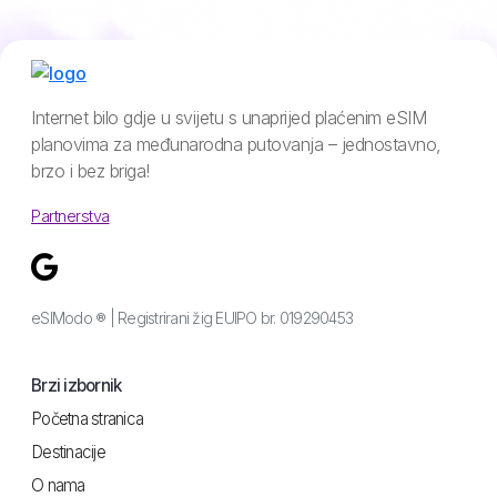
Internet bilo gdje u svijetu s unaprijed plaćenim eSIM
planovima za međunarodna putovanja – jednostavno,
brzo i bez briga!
Partnerstva
eSIModo ® | Registrirani žig EUIPO br. 019290453
Brzi izbornik
Početna stranica
Destinacije
O nama