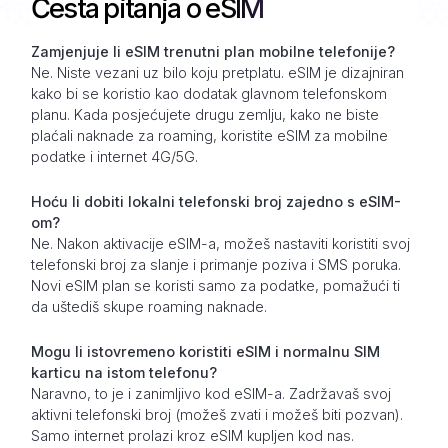
Česta pitanja o eSIM
Zamjenjuje li eSIM trenutni plan mobilne telefonije?
Ne. Niste vezani uz bilo koju pretplatu. eSIM je dizajniran
kako bi se koristio kao dodatak glavnom telefonskom
planu. Kada posjećujete drugu zemlju, kako ne biste
plaćali naknade za roaming, koristite eSIM za mobilne
podatke i internet 4G/5G.
Hoću li dobiti lokalni telefonski broj zajedno s eSIM-
om?
Ne. Nakon aktivacije eSIM-a, možeš nastaviti koristiti svoj
telefonski broj za slanje i primanje poziva i SMS poruka.
Novi eSIM plan se koristi samo za podatke, pomažući ti
da uštediš skupe roaming naknade.
Mogu li istovremeno koristiti eSIM i normalnu SIM
karticu na istom telefonu?
Naravno, to je i zanimljivo kod eSIM-a. Zadržavaš svoj
aktivni telefonski broj (možeš zvati i možeš biti pozvan).
Samo internet prolazi kroz eSIM kupljen kod nas.