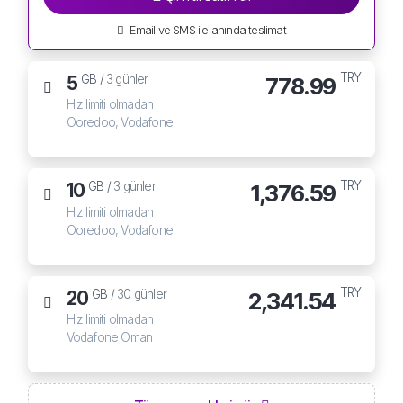
Email ve SMS ile anında teslimat
TRY
5
778.99
GB /
3 günler
Hız limiti olmadan
Ooredoo, Vodafone
TRY
10
1,376.59
GB /
3 günler
Hız limiti olmadan
Ooredoo, Vodafone
TRY
20
2,341.54
GB /
30 günler
Hız limiti olmadan
Vodafone Oman