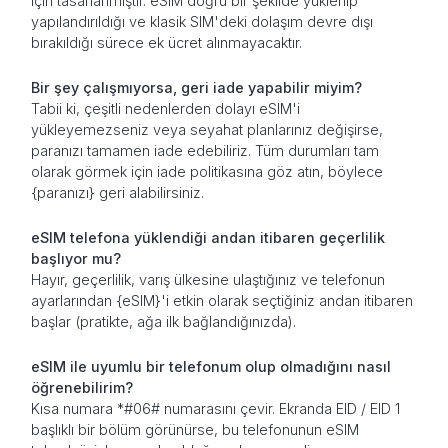
için tasarlanmıştır. eSIM doğru bir şekilde yüklenip
yapılandırıldığı ve klasik SIM'deki dolaşım devre dışı
bırakıldığı sürece ek ücret alınmayacaktır.
Bir şey çalışmıyorsa, geri iade yapabilir miyim?
Tabii ki, çeşitli nedenlerden dolayı eSIM'i
yükleyemezseniz veya seyahat planlarınız değişirse,
paranızı tamamen iade edebiliriz. Tüm durumları tam
olarak görmek için iade politikasına göz atın, böylece
{paranızı} geri alabilirsiniz.
eSIM telefona yüklendiği andan itibaren geçerlilik
başlıyor mu?
Hayır, geçerlilik, varış ülkesine ulaştığınız ve telefonun
ayarlarından {eSIM}'i etkin olarak seçtiğiniz andan itibaren
başlar (pratikte, ağa ilk bağlandığınızda).
eSIM ile uyumlu bir telefonum olup olmadığını nasıl
öğrenebilirim?
Kısa numara *#06# numarasını çevir. Ekranda EID / EID 1
başlıklı bir bölüm görünürse, bu telefonunun eSIM