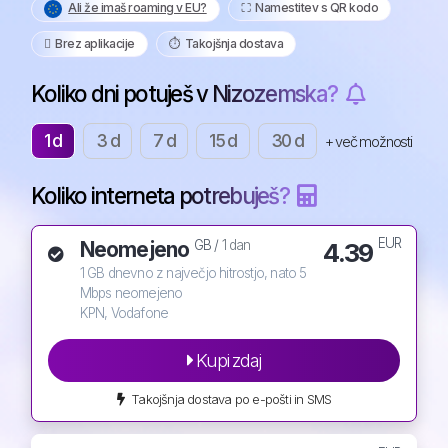
Ali že imaš roaming v EU?
⛶️️ Namestitev s QR kodo
️ Brez aplikacije
⏱️️ Takojšnja dostava
Koliko dni potuješ v Nizozemska?
1 d
3 d
7 d
15 d
30 d
+ več možnosti
Koliko interneta potrebuješ?
EUR
Neomejeno
4.39
GB /
1 dan
1 GB dnevno z največjo hitrostjo, nato 5
Mbps neomejeno
KPN, Vodafone
Kupi zdaj
Takojšnja dostava po e-pošti in SMS