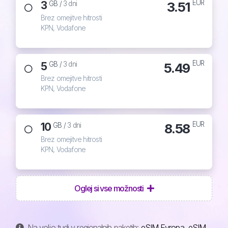
EUR
3
3.51
GB /
3 dni
Brez omejitve hitrosti
KPN, Vodafone
EUR
5
5.49
GB /
3 dni
Brez omejitve hitrosti
KPN, Vodafone
EUR
10
8.58
GB /
3 dni
Brez omejitve hitrosti
KPN, Vodafone
Oglej si vse možnosti
Na voljo tudi v regionalnih paketih:
eSIM Evropa
,
eSIM