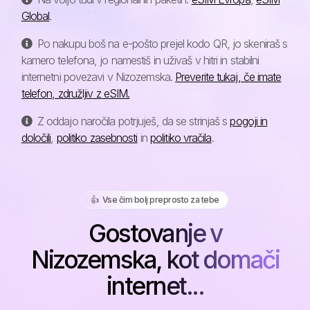
Global
.
Po nakupu boš na e-pošto prejel kodo QR, jo skeniraš s
kamero telefona, jo namestiš in uživaš v hitri in stabilni
internetni povezavi v Nizozemska.
Preverite tukaj, če imate
telefon, združljiv z eSIM.
Z oddajo naročila potrjuješ, da se strinjaš s
pogoji in
določili
,
politiko zasebnosti
in
politiko vračila
.
👍️ Vse čim bolj preprosto za tebe
Gostovanje v
Nizozemska, kot domači
internet...