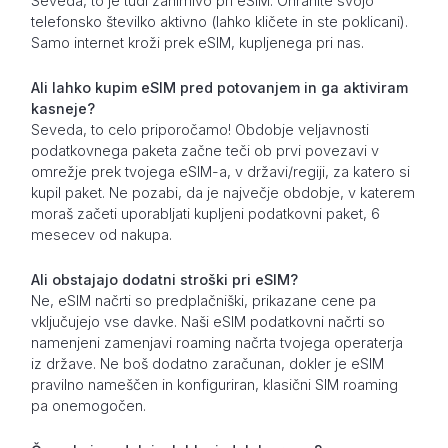
Seveda, to je tudi zanimivo pri eSIM. Ohranite svojo
telefonsko številko aktivno (lahko kličete in ste poklicani).
Samo internet kroži prek eSIM, kupljenega pri nas.
Ali lahko kupim eSIM pred potovanjem in ga aktiviram
kasneje?
Seveda, to celo priporočamo! Obdobje veljavnosti
podatkovnega paketa začne teči ob prvi povezavi v
omrežje prek tvojega eSIM-a, v državi/regiji, za katero si
kupil paket. Ne pozabi, da je največje obdobje, v katerem
moraš začeti uporabljati kupljeni podatkovni paket, 6
mesecev od nakupa.
Ali obstajajo dodatni stroški pri eSIM?
Ne, eSIM načrti so predplačniški, prikazane cene pa
vključujejo vse davke. Naši eSIM podatkovni načrti so
namenjeni zamenjavi roaming načrta tvojega operaterja
iz države. Ne boš dodatno zaračunan, dokler je eSIM
pravilno nameščen in konfiguriran, klasični SIM roaming
pa onemogočen.