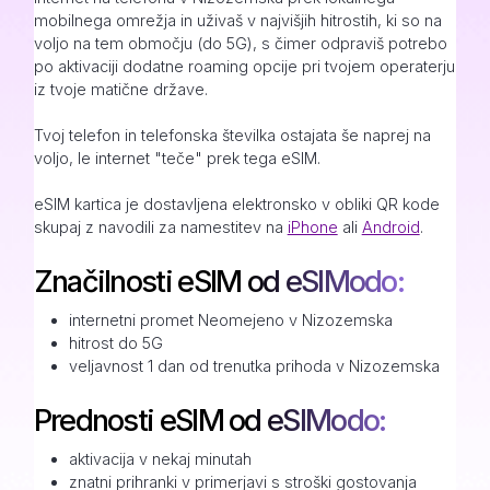
mobilnega omrežja in uživaš v najvišjih hitrostih, ki so na
voljo na tem območju (do 5G), s čimer odpraviš potrebo
po aktivaciji dodatne roaming opcije pri tvojem operaterju
iz tvoje matične države.
Tvoj telefon in telefonska številka ostajata še naprej na
voljo, le internet "teče" prek tega eSIM.
eSIM kartica je dostavljena elektronsko v obliki QR kode
skupaj z navodili za namestitev na
iPhone
ali
Android
.
Značilnosti eSIM od eSIModo:
internetni promet Neomejeno v Nizozemska
hitrost do 5G
veljavnost 1 dan od trenutka prihoda v Nizozemska
Prednosti eSIM od eSIModo:
aktivacija v nekaj minutah
znatni prihranki v primerjavi s stroški gostovanja