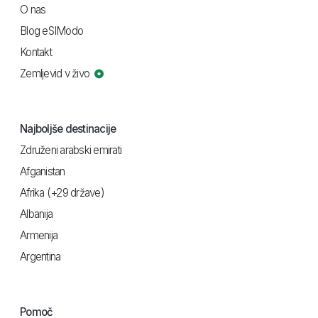
O nas
Blog eSIModo
Kontakt
Zemljevid v živo
Najboljše destinacije
Združeni arabski emirati
Afganistan
Afrika (+29 države)
Albanija
Armenija
Argentina
Pomoč