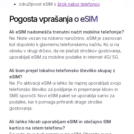
združljivost eSIM s
širok nabor telefonov
Pogosta vprašanja o eSIM
Ali eSIM nadomešča trenutni načrt mobilne telefonije?
Ne. Niste vezan na nobeno naročnino. eSIM je zasnovan
kot dopolnilo k glavnemu telefonskemu načrtu. Ko si na
obisku v drugi državi, da ne plačaš stroškov gostovanja,
uporabljaš eSIM za mobilne podatke in internet 4G/ 5G.
Ali bom prejel lokalno telefonsko številko skupaj z
eSIM?
Ne. Po aktivaciji eSIM-a lahko še naprej uporabljaš svojo
telefonsko številko za pošiljanje in prejemanje klicev in
SMS sporočil. Novi eSIM paket se uporablja samo za
podatke, kar ti pomaga prihraniti drage stroške
gostovanja.
Ali lahko hkrati uporabljam eSIM in običajno SIM
kartico na istem telefonu?