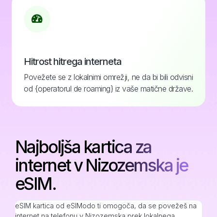
Hitrost hitrega interneta
Povežete se z lokalnimi omrežji, ne da bi bili odvisni
od {operatorul de roaming} iz vaše matične države.
Najboljša kartica za
internet v Nizozemska je
eSIM.
eSIM kartica od eSIModo ti omogoča, da se povežeš na
internet na telefonu v Nizozemska prek lokalnega