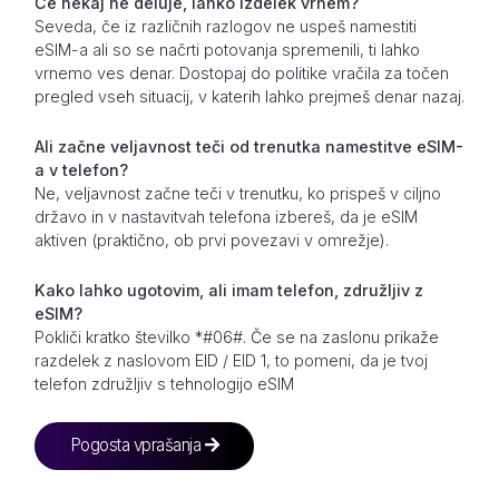
Če nekaj ne deluje, lahko izdelek vrnem?
Seveda, če iz različnih razlogov ne uspeš namestiti
eSIM-a ali so se načrti potovanja spremenili, ti lahko
vrnemo ves denar. Dostopaj do politike vračila za točen
pregled vseh situacij, v katerih lahko prejmeš denar nazaj.
Ali začne veljavnost teči od trenutka namestitve eSIM-
a v telefon?
Ne, veljavnost začne teči v trenutku, ko prispeš v ciljno
državo in v nastavitvah telefona izbereš, da je eSIM
aktiven (praktično, ob prvi povezavi v omrežje).
Kako lahko ugotovim, ali imam telefon, združljiv z
eSIM?
Pokliči kratko številko *#06#. Če se na zaslonu prikaže
razdelek z naslovom EID / EID 1, to pomeni, da je tvoj
telefon združljiv s tehnologijo eSIM
Pogosta vprašanja