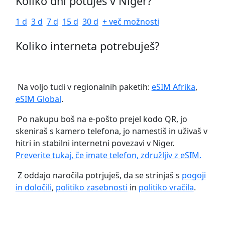
Koliko dni potuješ v Niger?
1 d
3 d
7 d
15 d
30 d
+ več možnosti
Koliko interneta potrebuješ?
Na voljo tudi v regionalnih paketih:
eSIM Afrika
,
eSIM Global
.
Po nakupu boš na e-pošto prejel kodo QR, jo
skeniraš s kamero telefona, jo namestiš in uživaš v
hitri in stabilni internetni povezavi v Niger.
Preverite tukaj, če imate telefon, združljiv z eSIM.
Z oddajo naročila potrjuješ, da se strinjaš s
pogoji
in določili
,
politiko zasebnosti
in
politiko vračila
.