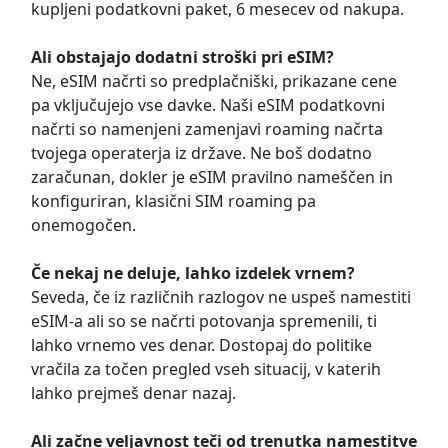
kupljeni podatkovni paket, 6 mesecev od nakupa.
Ali obstajajo dodatni stroški pri eSIM?
Ne, eSIM načrti so predplačniški, prikazane cene
pa vključujejo vse davke. Naši eSIM podatkovni
načrti so namenjeni zamenjavi roaming načrta
tvojega operaterja iz države. Ne boš dodatno
zaračunan, dokler je eSIM pravilno nameščen in
konfiguriran, klasični SIM roaming pa
onemogočen.
Če nekaj ne deluje, lahko izdelek vrnem?
Seveda, če iz različnih razlogov ne uspeš namestiti
eSIM-a ali so se načrti potovanja spremenili, ti
lahko vrnemo ves denar. Dostopaj do politike
vračila za točen pregled vseh situacij, v katerih
lahko prejmeš denar nazaj.
Ali začne veljavnost teči od trenutka namestitve