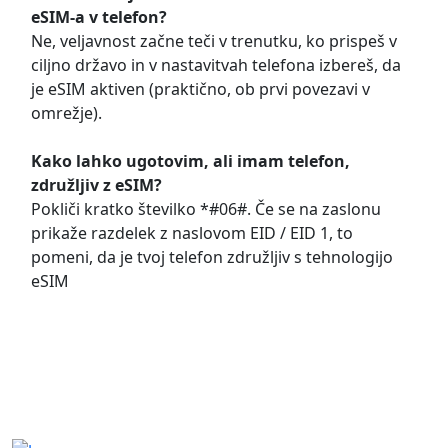
eSIM-a v telefon?
Ne, veljavnost začne teči v trenutku, ko prispeš v
ciljno državo in v nastavitvah telefona izbereš, da
je eSIM aktiven (praktično, ob prvi povezavi v
omrežje).
Kako lahko ugotovim, ali imam telefon,
združljiv z eSIM?
Pokliči kratko številko *#06#. Če se na zaslonu
prikaže razdelek z naslovom EID / EID 1, to
pomeni, da je tvoj telefon združljiv s tehnologijo
eSIM
Pogosta vprašanja