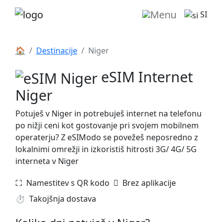
SI
🏠
Destinacije
Niger
eSIM Internet
Niger
Potuješ v Niger in potrebuješ internet na telefonu
po nižji ceni kot gostovanje pri svojem mobilnem
operaterju? Z eSIModo se povežeš neposredno z
lokalnimi omrežji in izkoristiš hitrosti 3G/ 4G/ 5G
interneta v Niger
⛶️️ Namestitev s QR kodo
️ Brez aplikacije
⏱️️ Takojšnja dostava