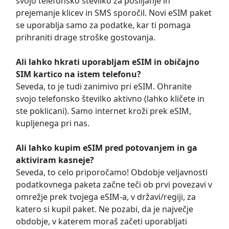
svojo telefonsko številko za pošiljanje in
prejemanje klicev in SMS sporočil. Novi eSIM paket
se uporablja samo za podatke, kar ti pomaga
prihraniti drage stroške gostovanja.
Ali lahko hkrati uporabljam eSIM in običajno
SIM kartico na istem telefonu?
Seveda, to je tudi zanimivo pri eSIM. Ohranite
svojo telefonsko številko aktivno (lahko kličete in
ste poklicani). Samo internet kroži prek eSIM,
kupljenega pri nas.
Ali lahko kupim eSIM pred potovanjem in ga
aktiviram kasneje?
Seveda, to celo priporočamo! Obdobje veljavnosti
podatkovnega paketa začne teči ob prvi povezavi v
omrežje prek tvojega eSIM-a, v državi/regiji, za
katero si kupil paket. Ne pozabi, da je največje
obdobje, v katerem moraš začeti uporabljati