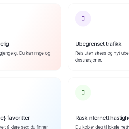
elig
Ubegrenset trafikk
lgjengelig. Du kan ringe og
Reis uten stress og nyt ube
destinasjoner.
le} favoritter
Rask internett hastigh
kelt å klare seg: du finner
Du kobler deg til lokale ne