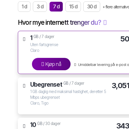
1 d
3 d
7 d
15 d
30 d
+ flere alternativ
Hvor mye internett trenger du?
1
50
GB /
7 dager
Uten fartsgrense
Claro
Kjøp nå
Umiddelbar levering på e-post 
Ubegrenset
3,05
GB /
7 dager
1 GB daglig med maksimal hastighet, deretter 5
Mbps ubegrenset
Claro, Tigo
10
343
GB /
30 dager