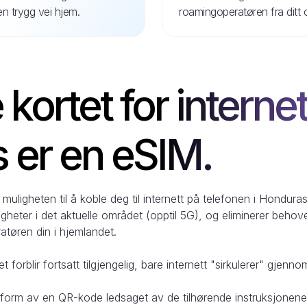
 en trygg vei hjem.
roamingoperatøren fra ditt 
kortet for internett
 er en eSIM.
uligheten til å koble deg til internett på telefonen i Honduras
igheter i det aktuelle området (opptil 5G), og eliminerer behove
atøren din i hjemlandet.
forblir fortsatt tilgjengelig, bare internett "sirkulerer" gjenn
i form av en QR-kode ledsaget av de tilhørende instruksjonene