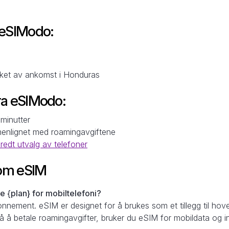
 eSIModo:
ikket av ankomst i Honduras
ra eSIModo:
 minutter
menlignet med roamingavgiftene
bredt utvalg av telefoner
 om eSIM
 {plan} for mobiltelefoni?
onnement. eSIM er designet for å brukes som et tillegg til hov
gå å betale roamingavgifter, bruker du eSIM for mobildata og i