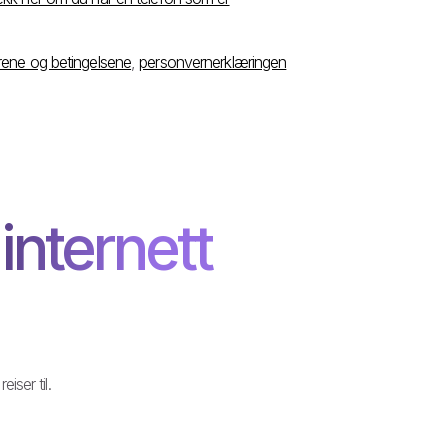
årene og betingelsene
,
personvernerklæringen
nternett
iser til.