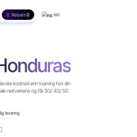
Reisemål
NO
 Honduras
en lavere kostnad enn roaming hos din
kale nettverkene og får 3G/ 4G/ 5G
lig levering