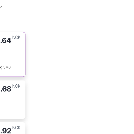
er
NOK
.64
og SMS
NOK
1.68
NOK
.92