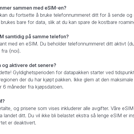
onnummer sammen med eSIM-en?
, kan du fortsette å bruke telefonnummeret ditt for å sende 
rukes bare for data, slik at du kan spare de kostbare roamin
IM samtidig på samme telefon?
sant med en eSIM. Du beholder telefonnummeret ditt aktivt (du 
fra {noi}.
n og aktivere det senere?
 dette! Gyldighetsperioden for datapakken starter ved tidspunktet
t/regionen der du har kjøpt pakken. Ikke glem at den maksima
r 6 måneder fra kjøpsdatoen.
IM?
alte, og prisene som vises inkluderer alle avgifter. Våre eSIM
 landet ditt. Du vil ikke bli belastet ekstra så lenge eSIM er ins
et er deaktivert.