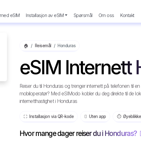
 med eSIM
Installasjon av eSIM
Spørsmål
Om oss
Kontakt
🏠
Reisemål
Honduras
eSIM Internett
Reiser du til Honduras og trenger internett på telefonen til 
mobiloperatør? Med eSIModo kobler du deg direkte til de lo
internetthastighet i Honduras
⛶️️ Installasjon via QR-kode
️ Uten app
⏱️️ Øyeblikke
Hvor mange dager reiser du i Honduras?