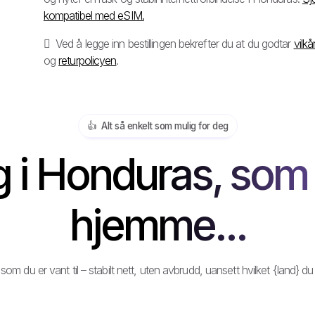
kompatibel med eSIM.
Ved å legge inn bestillingen bekrefter du at du godtar
vilk
og
returpolicyen
.
👍️ Alt så enkelt som mulig for deg
 i Honduras, som i
hjemme...
som du er vant til – stabilt nett, uten avbrudd, uansett hvilket {land} du re