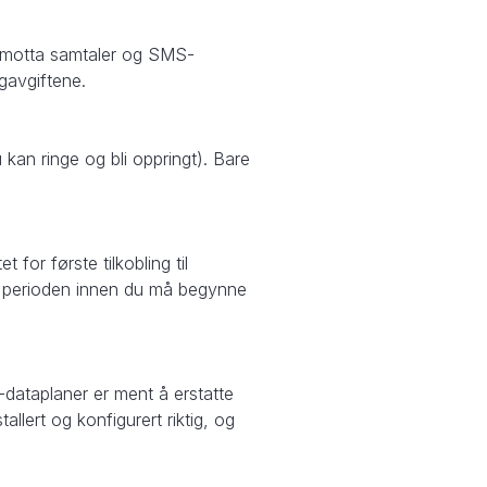
og motta samtaler og SMS-
gavgiftene.
kan ringe og bli oppringt). Bare
 for første tilkobling til
le perioden innen du må begynne
-dataplaner er ment å erstatte
tallert og konfigurert riktig, og