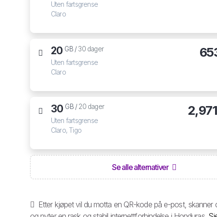
Uten fartsgrense
Claro
20
65
GB /
30 dager
Uten fartsgrense
Claro
30
2,97
GB /
20 dager
Uten fartsgrense
Claro, Tigo
Se alle alternativer
Etter kjøpet vil du motta en QR-kode på e-post, skanner 
og nyter en rask og stabil internettforbindelse i Honduras.
Sj