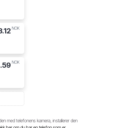
NOK
3.12
NOK
1.59
den med telefonens kamera, installerer den
ekk her om du har en telefon som er