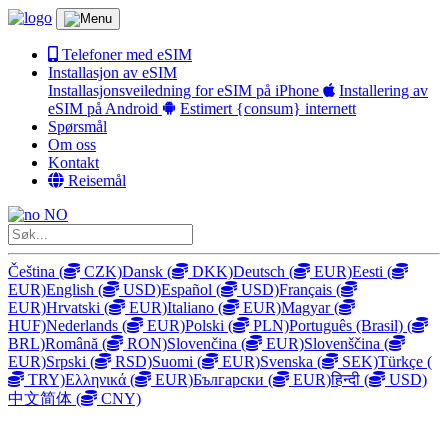
Telefoner med eSIM
Installasjon av eSIM
Installasjonsveiledning for eSIM på iPhone
Installering av
eSIM på Android
Estimert {consum} internett
Spørsmål
Om oss
Kontakt
Reisemål
NO
Čeština
(
CZK)
Dansk
(
DKK)
Deutsch
(
EUR)
Eesti
(
EUR)
English
(
USD)
Español
(
USD)
Français
(
EUR)
Hrvatski
(
EUR)
Italiano
(
EUR)
Magyar
(
HUF)
Nederlands
(
EUR)
Polski
(
PLN)
Português (Brasil)
(
BRL)
Română
(
RON)
Slovenčina
(
EUR)
Slovenščina
(
EUR)
Srpski
(
RSD)
Suomi
(
EUR)
Svenska
(
SEK)
Türkçe
(
TRY)
Ελληνικά
(
EUR)
Български
(
EUR)
हिन्दी
(
USD)
中文简体
(
CNY)