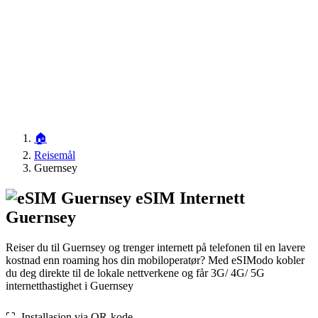
🏠
Reisemål
Guernsey
eSIM Internett
Guernsey
Reiser du til Guernsey og trenger internett på telefonen til en lavere
kostnad enn roaming hos din mobiloperatør? Med eSIModo kobler
du deg direkte til de lokale nettverkene og får 3G/ 4G/ 5G
internetthastighet i Guernsey
⛶️️ Installasjon via QR-kode