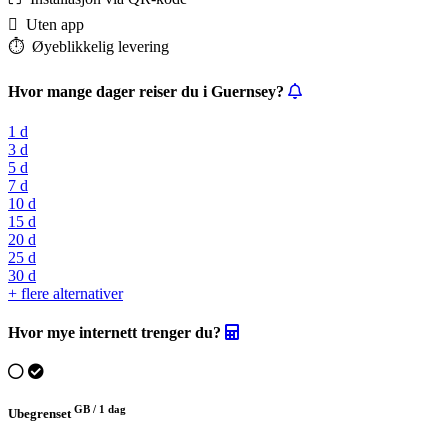
️ Uten app
⏱️️ Øyeblikkelig levering
Hvor mange dager reiser du i Guernsey?
1 d
3 d
5 d
7 d
10 d
15 d
20 d
25 d
30 d
+ flere alternativer
Hvor mye internett trenger du?
GB /
1 dag
Ubegrenset