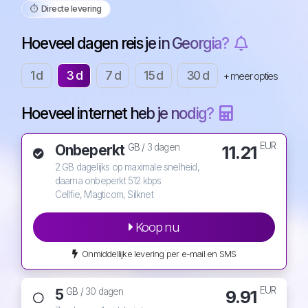
⏱️️ Directe levering
Hoeveel dagen reis je in Georgia?
1 d
3 d
7 d
15 d
30 d
+ meer opties
Hoeveel internet heb je nodig?
EUR
Onbeperkt
11.21
GB /
3 dagen
2 GB dagelijks op maximale snelheid,
daarna onbeperkt 512 kbps
Cellfie, Magticom, Silknet
Koop nu
Onmiddellijke levering per e-mail en SMS
EUR
5
9.91
GB /
30 dagen