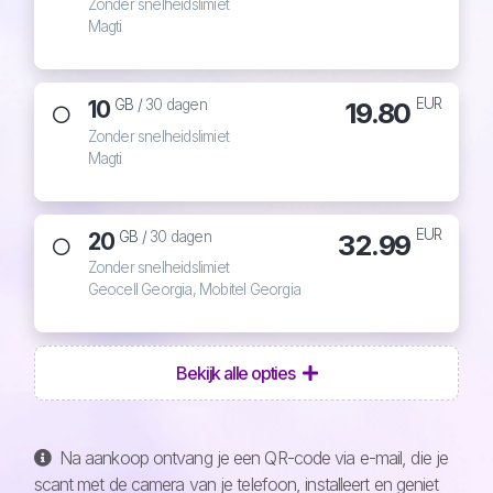
Zonder snelheidslimiet
Magti
EUR
10
19.80
GB /
30 dagen
Zonder snelheidslimiet
Magti
EUR
20
32.99
GB /
30 dagen
Zonder snelheidslimiet
Geocell Georgia, Mobitel Georgia
Bekijk alle opties
Na aankoop ontvang je een QR-code via e-mail, die je
scant met de camera van je telefoon, installeert en geniet