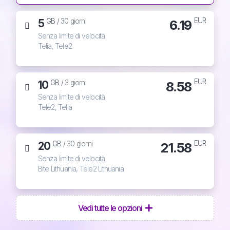
EUR
5
6.19
GB /
30 giorni
Senza limite di velocità
Telia, Tele2
EUR
10
8.58
GB /
3 giorni
Senza limite di velocità
Tele2, Telia
EUR
20
21.58
GB /
30 giorni
Senza limite di velocità
Bite Lithuania, Tele2 Lithuania
Vedi tutte le opzioni