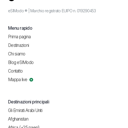
eSIModo ® | Marchio registrato EUIPO n. 019290453
Menu rapido
Prima pagina
Destinazioni
Chi siamo
Blog eSIModo
Contatto
Mappa live
Destinazioni principali
Gli Emirati Arabi Uniti
Afghanistan
Africa (+25 paesi)