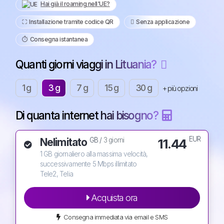
Hai già il roaming nell'UE?
⛶️️ Installazione tramite codice QR
️ Senza applicazione
⏱️️ Consegna istantanea
Quanti giorni viaggi in Lituania?
1 g
3 g
7 g
15 g
30 g
+ più opzioni
Di quanta internet hai bisogno?
EUR
Nelimitato
11.44
GB /
3 giorni
1 GB giornaliero alla massima velocità,
successivamente 5 Mbps illimitato
Tele2, Telia
Acquista ora
Consegna immediata via email e SMS