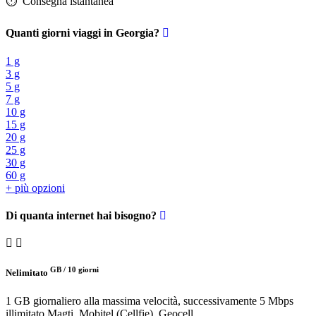
⏱️️ Consegna istantanea
Quanti giorni viaggi in Georgia?
1 g
3 g
5 g
7 g
10 g
15 g
20 g
25 g
30 g
60 g
+ più opzioni
Di quanta internet hai bisogno?
GB /
10 giorni
Nelimitato
1 GB giornaliero alla massima velocità, successivamente 5 Mbps
illimitato
Magti, Mobitel (Cellfie), Geocell