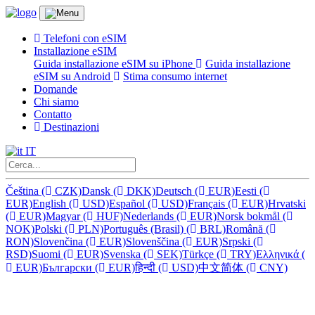
Telefoni con eSIM
Installazione eSIM
Guida installazione eSIM su iPhone
Guida installazione
eSIM su Android
Stima consumo internet
Domande
Chi siamo
Contatto
Destinazioni
IT
Čeština
(
CZK)
Dansk
(
DKK)
Deutsch
(
EUR)
Eesti
(
EUR)
English
(
USD)
Español
(
USD)
Français
(
EUR)
Hrvatski
(
EUR)
Magyar
(
HUF)
Nederlands
(
EUR)
Norsk bokmål
(
NOK)
Polski
(
PLN)
Português (Brasil)
(
BRL)
Română
(
RON)
Slovenčina
(
EUR)
Slovenščina
(
EUR)
Srpski
(
RSD)
Suomi
(
EUR)
Svenska
(
SEK)
Türkçe
(
TRY)
Ελληνικά
(
EUR)
Български
(
EUR)
हिन्दी
(
USD)
中文简体
(
CNY)