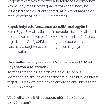
kiegészítőként van tervezve a fő telefonos csomaghoz.
Amikor egy másik országban tartózkodsz, hogy ne
kelljen barangolási díjakat fizetni, az eSIM-et használod
mobiladatokhoz és 4G/5G internethez.
Kapok helyi telefonszámot az eSIM-mel együtt?
Nem. Egy eSIM aktiválása után továbbra is használhatod a
telefonszámod hívások és SMS üzenetek küldésére és
fogadására. Az új eSIM csomag csak adatokra van
használva, segítve ezzel a drága roaming díjak
megtakarítását.
Használhatok egyszerre eSIM-et és normál SIM-et
ugyanazon a telefonon?
Természetesen ez az érdekes az eSIM-ben is.
Megtartod az aktív telefonszámodat (tudsz hívni és hívást
fogadni). Csak az internet közlekedik az általunk vásárolt
eSIM-en keresztül.
Vásárolhatok eSIM-et utazás előtt, és később
aktiválhatom?