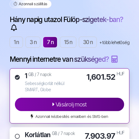
⏱️️ Azonnali szállítás
Hány napig utazol Fülöp-szigetek-ban?
1 n
3 n
7 n
15 n
30 n
+ több lehetőség
Mennyi internetre van szükséged?
HUF
1
1,601.52
GB /
7 napok
Sebességkorlát nélkül
SMART, Globe
Vásárolj most
Azonnali kézbesítés emailben és SMS-ben
HUF
Korlátlan
7,903.97
GB /
7 napok