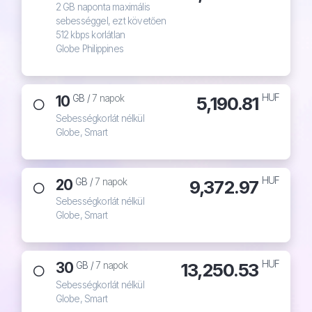
2 GB naponta maximális
sebességgel, ezt követően
512 kbps korlátlan
Globe Philippines
HUF
10
5,190.81
GB /
7 napok
Sebességkorlát nélkül
Globe, Smart
HUF
20
9,372.97
GB /
7 napok
Sebességkorlát nélkül
Globe, Smart
HUF
30
13,250.53
GB /
7 napok
Sebességkorlát nélkül
Globe, Smart