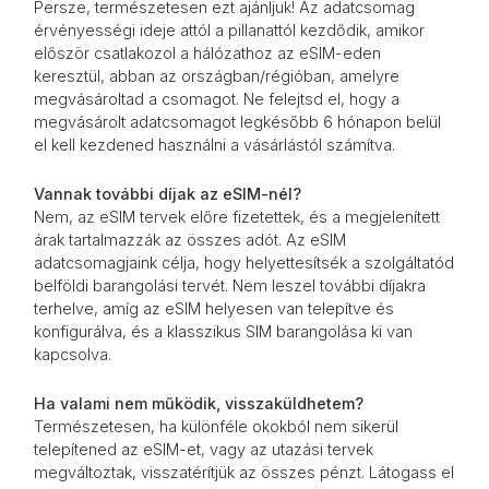
Persze, természetesen ezt ajánljuk! Az adatcsomag
érvényességi ideje attól a pillanattól kezdődik, amikor
először csatlakozol a hálózathoz az eSIM-eden
keresztül, abban az országban/régióban, amelyre
megvásároltad a csomagot. Ne felejtsd el, hogy a
megvásárolt adatcsomagot legkésőbb 6 hónapon belül
el kell kezdened használni a vásárlástól számítva.
Vannak további díjak az eSIM-nél?
Nem, az eSIM tervek előre fizetettek, és a megjelenített
árak tartalmazzák az összes adót. Az eSIM
adatcsomagjaink célja, hogy helyettesítsék a szolgáltatód
belföldi barangolási tervét. Nem leszel további díjakra
terhelve, amíg az eSIM helyesen van telepítve és
konfigurálva, és a klasszikus SIM barangolása ki van
kapcsolva.
Ha valami nem működik, visszaküldhetem?
Természetesen, ha különféle okokból nem sikerül
telepítened az eSIM-et, vagy az utazási tervek
megváltoztak, visszatérítjük az összes pénzt. Látogass el