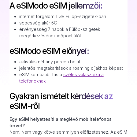
A eSIModo eSIM jellemzői:
internet forgalom 1 GB Fülöp-szigetek-ban
sebesség akár 5G
érvényesség 7 napok a Fülöp-szigetek
megérkezésének időpontjától
eSIModo eSIM előnyei:
aktiválás néhány percen belül
jelentős megtakarítások a roaming díjakhoz képest
eSIM kompatibilitás a
széles választéka a
telefonoknak
Gyakran ismételt kérdések az
eSIM-ről
Egy eSIM helyettesíti a meglévő mobiltelefonos
tervet?
Nem. Nem vagy kötve semmilyen előfizetéshez. Az eSIM