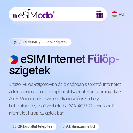
HU
🏠
Úti célok
Fülöp-szigetek
eSIM Internet Fülöp-
szigetek
Utazol Fülöp-szigetek-ba és olcsóbban szeretnél internetet
a telefonodon, mint a saját mobilszolgáltatód roaming díjai?
A eSIModo-dal közvetlenül kapcsolódsz a helyi
hálózatokhoz, és élvezheted a 3G/ 4G/ 5G sebességű
internetet Fülöp-szigetek-ban
⛶️️ QR kód általi telepítés
️ Alkalmazás nélkül