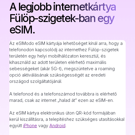
A legjobb internetkártya
Fülöp-szigetek-ban egy
eSIM.
Az eSIModo eSIM kártyája lehetőséget kínál arra, hogy a
telefonodon kapcsolódj az internethez Fülöp-szigetek
területén egy helyi mobilhálózaton keresztül, és
kihasználd az adott területen elérhető maximális
sebességeket (akár 5G-t), megszüntetve a roaming
opció aktiválásának szükségességét az eredeti
országod szolgáltatójánál.
A telefonod és a telefonszámod továbbra is elérhető
marad, csak az internet „halad át” ezen az eSIM-en.
Az eSIM kártya elektronikus úton QR-kód formájában
kerül kiszállításra, a telepítéshez szükséges utasításokkal
együtt
iPhone
vagy
Android
.