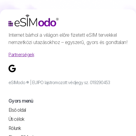
Internet bárhol a világon előre fizetett eSIM tervekkel
nemzetközi utazásokhoz – egyszerű, gyors és gondtalan!
Partnerségek
eSIModo ® | EUIPO lajstromozott védjegy sz. 019290453
Gyors menü
Első oldal
Úti célok
Rólunk