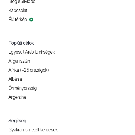
Blog eSIModo
Kapcsolat
Élő térkép
Top úti célok
Egyesült Arab Emírségek
Afganisztán
Afrika (+25 országok)
Albánia
Örményország
Argentina
Segítség
Gyakran ismételt kérdések