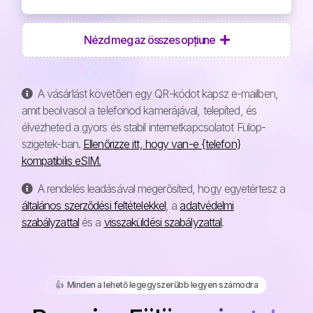
Nézd meg az összes opțiune
A vásárlást követően egy QR-kódot kapsz e-mailben,
amit beolvasol a telefonod kamerájával, telepíted, és
élvezheted a gyors és stabil internetkapcsolatot Fülöp-
szigetek-ban.
Ellenőrizze itt, hogy van-e {telefon}
kompatibilis eSIM.
A rendelés leadásával megerősíted, hogy egyetértesz a
általános szerződési feltételekkel
, a
adatvédelmi
szabályzattal
és a
visszaküldési szabályzattal
.
👍️ Minden a lehető legegyszerűbb legyen számodra