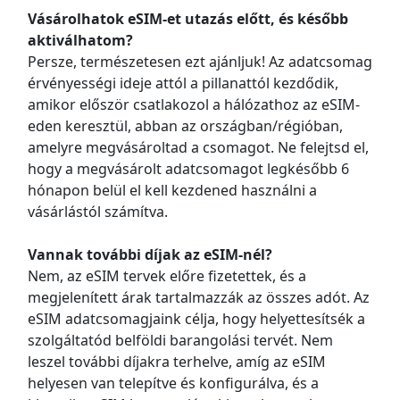
Vásárolhatok eSIM-et utazás előtt, és később
aktiválhatom?
Persze, természetesen ezt ajánljuk! Az adatcsomag
érvényességi ideje attól a pillanattól kezdődik,
amikor először csatlakozol a hálózathoz az eSIM-
eden keresztül, abban az országban/régióban,
amelyre megvásároltad a csomagot. Ne felejtsd el,
hogy a megvásárolt adatcsomagot legkésőbb 6
hónapon belül el kell kezdened használni a
vásárlástól számítva.
Vannak további díjak az eSIM-nél?
Nem, az eSIM tervek előre fizetettek, és a
megjelenített árak tartalmazzák az összes adót. Az
eSIM adatcsomagjaink célja, hogy helyettesítsék a
szolgáltatód belföldi barangolási tervét. Nem
leszel további díjakra terhelve, amíg az eSIM
helyesen van telepítve és konfigurálva, és a