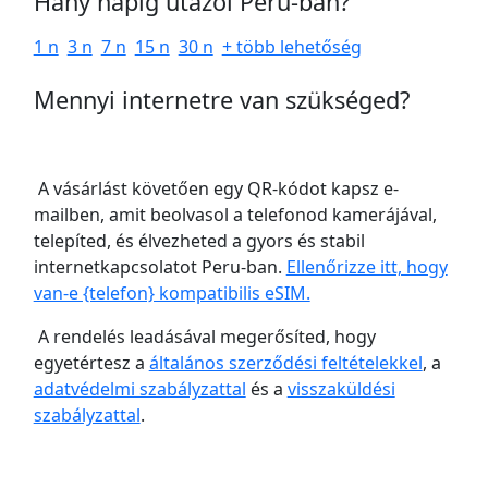
Hány napig utazol Peru-ban?
1 n
3 n
7 n
15 n
30 n
+ több lehetőség
Mennyi internetre van szükséged?
A vásárlást követően egy QR-kódot kapsz e-
mailben, amit beolvasol a telefonod kamerájával,
telepíted, és élvezheted a gyors és stabil
internetkapcsolatot Peru-ban.
Ellenőrizze itt, hogy
van-e {telefon} kompatibilis eSIM.
A rendelés leadásával megerősíted, hogy
egyetértesz a
általános szerződési feltételekkel
, a
adatvédelmi szabályzattal
és a
visszaküldési
szabályzattal
.