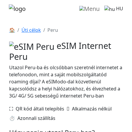
HU
🏠
Úti célok
Peru
eSIM Internet
Peru
Utazol Peru-ba és olcsóbban szeretnél internetet a
telefonodon, mint a saját mobilszolgáltatód
roaming díjai? A eSIModo-dal közvetlenül
kapcsolódsz a helyi hálózatokhoz, és élvezheted a
3G/ 4G/ 5G sebességű internetet Peru-ban
⛶️️ QR kód általi telepítés
️ Alkalmazás nélkül
⏱️️ Azonnali szállítás