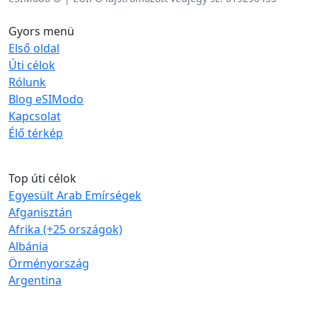
Gyors menü
Első oldal
Úti célok
Rólunk
Blog eSIModo
Kapcsolat
Élő térkép
Top úti célok
Egyesült Arab Emírségek
Afganisztán
Afrika (+25 országok)
Albánia
Örményország
Argentina