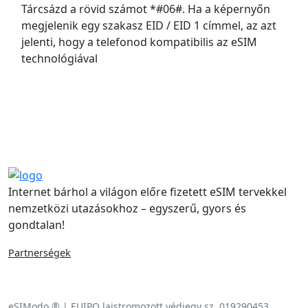
Tárcsázd a rövid számot *#06#. Ha a képernyőn
megjelenik egy szakasz EID / EID 1 címmel, az azt
jelenti, hogy a telefonod kompatibilis az eSIM
technológiával
Gyakran ismételt kérdések
Internet bárhol a világon előre fizetett eSIM tervekkel
nemzetközi utazásokhoz – egyszerű, gyors és
gondtalan!
Partnerségek
eSIModo ® | EUIPO lajstromozott védjegy sz. 019290453