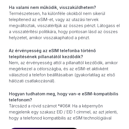
Ha valami nem működik, visszaküldhetem?
Természetesen, ha különféle okokból nem sikerül
telepítened az eSIM-et, vagy az utazási tervek
megváltoztak, visszatérítjük az összes pénzt. Látogass el
a visszatérítési politikára, hogy pontosan lásd az összes
helyzetet, amikor visszakaphatod a pénzt.
Az érvényesség az eSIM telefonba történő
telepítésének pillanatától kezdődik?
Nem, az érvényesség attól a pillanattól kezdődik, amikor
megérkezel a célországba, és az eSIM-et aktívként
választod a telefon beállításaiban (gyakorlatilag az első
hálózati csatlakozásnál).
Hogyan tudhatom meg, hogy van-e eSIM-kompatibilis
telefonom?
Tárcsázd a rövid számot *#06#. Ha a képernyőn
megjelenik egy szakasz EID / EID 1 címmel, az azt jelenti,
hogy a telefonod kompatibilis az eSIM technológiával