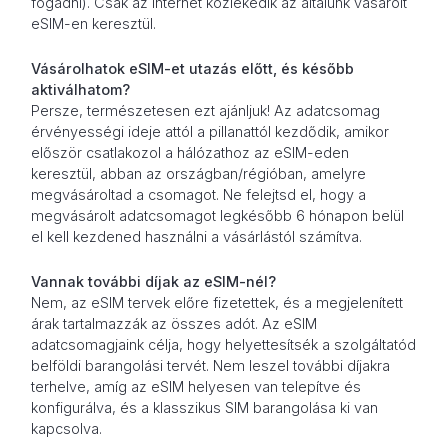
fogadni). Csak az internet közlekedik az általunk vásárolt
eSIM-en keresztül.
Vásárolhatok eSIM-et utazás előtt, és később
aktiválhatom?
Persze, természetesen ezt ajánljuk! Az adatcsomag
érvényességi ideje attól a pillanattól kezdődik, amikor
először csatlakozol a hálózathoz az eSIM-eden
keresztül, abban az országban/régióban, amelyre
megvásároltad a csomagot. Ne felejtsd el, hogy a
megvásárolt adatcsomagot legkésőbb 6 hónapon belül
el kell kezdened használni a vásárlástól számítva.
Vannak további díjak az eSIM-nél?
Nem, az eSIM tervek előre fizetettek, és a megjelenített
árak tartalmazzák az összes adót. Az eSIM
adatcsomagjaink célja, hogy helyettesítsék a szolgáltatód
belföldi barangolási tervét. Nem leszel további díjakra
terhelve, amíg az eSIM helyesen van telepítve és
konfigurálva, és a klasszikus SIM barangolása ki van
kapcsolva.