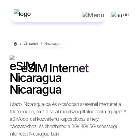
HU
🏠
Úti célok
Nicaragua
eSIM Internet
Nicaragua
Utazol Nicaragua-ba és olcsóbban szeretnél internetet a
telefonodon, mint a saját mobilszolgáltatód roaming díjai? A
eSIModo-dal közvetlenül kapcsolódsz a helyi
hálózatokhoz, és élvezheted a 3G/ 4G/ 5G sebességű
internetet Nicaragua-ban