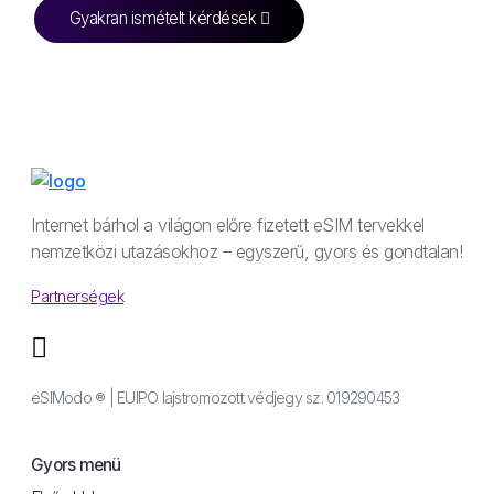
Gyakran ismételt kérdések
Internet bárhol a világon előre fizetett eSIM tervekkel
nemzetközi utazásokhoz – egyszerű, gyors és gondtalan!
Partnerségek
eSIModo ® | EUIPO lajstromozott védjegy sz. 019290453
Gyors menü