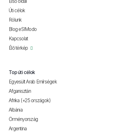
Első oldal
Úti célok
Rólunk
Blog eSIModo
Kapcsolat
Élő térkép
Top úti célok
Egyesült Arab Emírségek
Afganisztán
Afrika (+25 országok)
Albánia
Örményország
Argentina