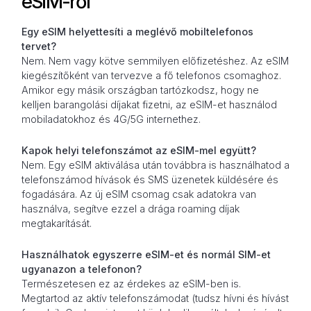
eSIM-ről
Egy eSIM helyettesíti a meglévő mobiltelefonos
tervet?
Nem. Nem vagy kötve semmilyen előfizetéshez. Az eSIM
kiegészítőként van tervezve a fő telefonos csomaghoz.
Amikor egy másik országban tartózkodsz, hogy ne
kelljen barangolási díjakat fizetni, az eSIM-et használod
mobiladatokhoz és 4G/5G internethez.
Kapok helyi telefonszámot az eSIM-mel együtt?
Nem. Egy eSIM aktiválása után továbbra is használhatod a
telefonszámod hívások és SMS üzenetek küldésére és
fogadására. Az új eSIM csomag csak adatokra van
használva, segítve ezzel a drága roaming díjak
megtakarítását.
Használhatok egyszerre eSIM-et és normál SIM-et
ugyanazon a telefonon?
Természetesen ez az érdekes az eSIM-ben is.
Megtartod az aktív telefonszámodat (tudsz hívni és hívást