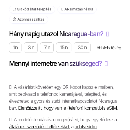
⛶️️ QR kód általi telepítés
️ Alkalmazás nélkül
⏱️️ Azonnali szállítás
Hány napig utazol Nicaragua-ban?
1 n
3 n
7 n
15 n
30 n
+ több lehetőség
Mennyi internetre van szükséged?
A vásárlást követően egy QR-kódot kapsz e-mailben,
amit beolvasol a telefonod kamerájával, telepíted, és
élvezheted a gyors és stabil internetkapcsolatot Nicaragua-
ban.
Ellenőrizze itt, hogy van-e {telefon} kompatibilis eSIM.
A rendelés leadásával megerősíted, hogy egyetértesz a
általános szerződési feltételekkel
, a
adatvédelmi