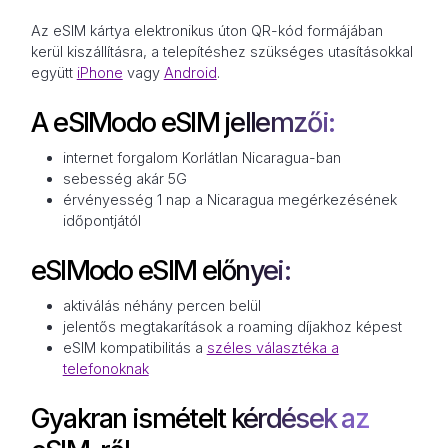
Az eSIM kártya elektronikus úton QR-kód formájában
kerül kiszállításra, a telepítéshez szükséges utasításokkal
együtt
iPhone
vagy
Android
.
A eSIModo eSIM jellemzői:
internet forgalom Korlátlan Nicaragua-ban
sebesség akár 5G
érvényesség 1 nap a Nicaragua megérkezésének
időpontjától
eSIModo eSIM előnyei:
aktiválás néhány percen belül
jelentős megtakarítások a roaming díjakhoz képest
eSIM kompatibilitás a
széles választéka a
telefonoknak
Gyakran ismételt kérdések az