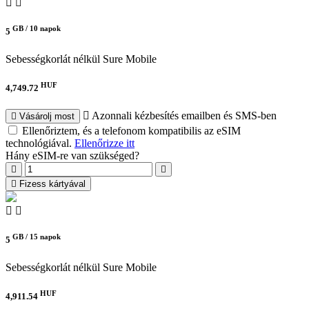
GB /
10 napok
5
Sebességkorlát nélkül
Sure Mobile
HUF
4,749.72
Azonnali kézbesítés emailben és SMS-ben
Vásárolj most
Ellenőriztem, és a telefonom kompatibilis az eSIM
technológiával.
Ellenőrizze itt
Hány eSIM-re van szükséged?
Fizess kártyával
GB /
15 napok
5
Sebességkorlát nélkül
Sure Mobile
HUF
4,911.54