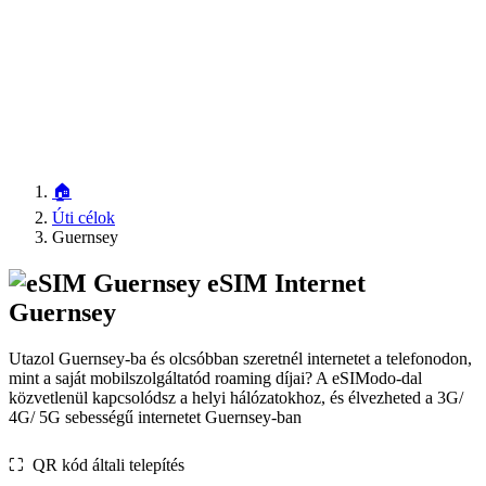
🏠
Úti célok
Guernsey
eSIM Internet
Guernsey
Utazol Guernsey-ba és olcsóbban szeretnél internetet a telefonodon,
mint a saját mobilszolgáltatód roaming díjai? A eSIModo-dal
közvetlenül kapcsolódsz a helyi hálózatokhoz, és élvezheted a 3G/
4G/ 5G sebességű internetet Guernsey-ban
⛶️️ QR kód általi telepítés