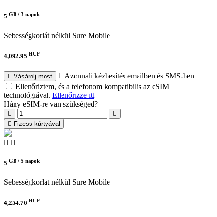
GB /
3 napok
5
Sebességkorlát nélkül
Sure Mobile
HUF
4,092.95
Azonnali kézbesítés emailben és SMS-ben
Vásárolj most
Ellenőriztem, és a telefonom kompatibilis az eSIM
technológiával.
Ellenőrizze itt
Hány eSIM-re van szükséged?
Fizess kártyával
GB /
5 napok
5
Sebességkorlát nélkül
Sure Mobile
HUF
4,254.76