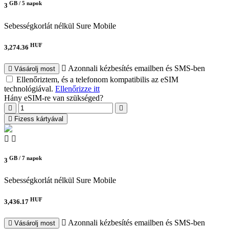
GB /
5 napok
3
Sebességkorlát nélkül
Sure Mobile
HUF
3,274.36
Azonnali kézbesítés emailben és SMS-ben
Vásárolj most
Ellenőriztem, és a telefonom kompatibilis az eSIM
technológiával.
Ellenőrizze itt
Hány eSIM-re van szükséged?
Fizess kártyával
GB /
7 napok
3
Sebességkorlát nélkül
Sure Mobile
HUF
3,436.17
Azonnali kézbesítés emailben és SMS-ben
Vásárolj most