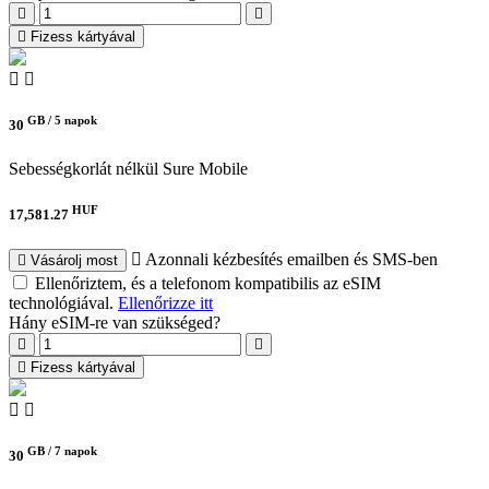
Fizess kártyával
GB /
5 napok
30
Sebességkorlát nélkül
Sure Mobile
HUF
17,581.27
Azonnali kézbesítés emailben és SMS-ben
Vásárolj most
Ellenőriztem, és a telefonom kompatibilis az eSIM
technológiával.
Ellenőrizze itt
Hány eSIM-re van szükséged?
Fizess kártyával
GB /
7 napok
30