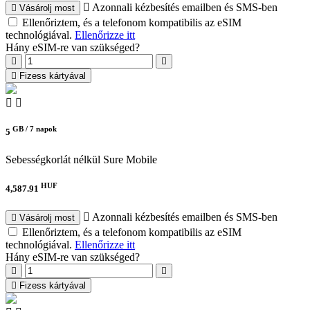
Azonnali kézbesítés emailben és SMS-ben
Vásárolj most
Ellenőriztem, és a telefonom kompatibilis az eSIM
technológiával.
Ellenőrizze itt
Hány eSIM-re van szükséged?
Fizess kártyával
GB /
7 napok
5
Sebességkorlát nélkül
Sure Mobile
HUF
4,587.91
Azonnali kézbesítés emailben és SMS-ben
Vásárolj most
Ellenőriztem, és a telefonom kompatibilis az eSIM
technológiával.
Ellenőrizze itt
Hány eSIM-re van szükséged?
Fizess kártyával