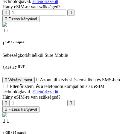
technológiával.
Ellenőrizze itt
Hány eSIM-re van szükséged?
Fizess kártyával
GB /
7 napok
1
Sebességkorlát nélkül
Sure Mobile
HUF
2,046.47
Azonnali kézbesítés emailben és SMS-ben
Vásárolj most
Ellenőriztem, és a telefonom kompatibilis az eSIM
technológiával.
Ellenőrizze itt
Hány eSIM-re van szükséged?
Fizess kártyával
GB /
15 napok
2