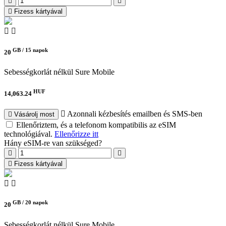
Fizess kártyával
GB /
15 napok
20
Sebességkorlát nélkül
Sure Mobile
HUF
14,063.24
Azonnali kézbesítés emailben és SMS-ben
Vásárolj most
Ellenőriztem, és a telefonom kompatibilis az eSIM
technológiával.
Ellenőrizze itt
Hány eSIM-re van szükséged?
Fizess kártyával
GB /
20 napok
20
Sebességkorlát nélkül
Sure Mobile