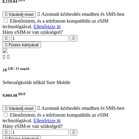
HUF
8,519.04
Azonnali kézbesítés emailben és SMS-ben
Vásárolj most
Ellenőriztem, és a telefonom kompatibilis az eSIM
technológiával.
Ellenőrizze itt
Hány eSIM-re van szükséged?
Fizess kártyával
GB /
15 napok
10
Sebességkorlát nélkül
Sure Mobile
HUF
9,004.48
Azonnali kézbesítés emailben és SMS-ben
Vásárolj most
Ellenőriztem, és a telefonom kompatibilis az eSIM
technológiával.
Ellenőrizze itt
Hány eSIM-re van szükséged?
Fizess kártyával