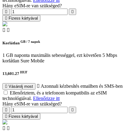
technológiával.
Ellenőrizze itt
Hány eSIM-re van szükséged?
Fizess kártyával
GB /
7 napok
Korlátlan
1 GB naponta maximális sebességgel, ezt követően 5 Mbps
korlátlan
Sure Mobile
HUF
13,601.27
Azonnali kézbesítés emailben és SMS-ben
Vásárolj most
Ellenőriztem, és a telefonom kompatibilis az eSIM
technológiával.
Ellenőrizze itt
Hány eSIM-re van szükséged?
Fizess kártyával