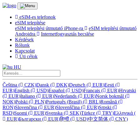
eSIM-es telefonok
eSIM telepítése
eSIM telepítési útmutató iPhone-ra
eSIM telepítési útmutató
Androidra
Internetfogyasztás becslése
Kérdések
Rólunk
Kapcsolat
Úti célok
HU
Čeština
(
CZK)
Dansk
(
DKK)
Deutsch
(
EUR)
Eesti
(
EUR)
English
(
USD)
Español
(
USD)
Français
(
EUR)
Hrvatski
(
EUR)
Italiano
(
EUR)
Nederlands
(
EUR)
Norsk bokmål
(
NOK)
Polski
(
PLN)
Português (Brasil)
(
BRL)
Română
(
RON)
Slovenčina
(
EUR)
Slovenščina
(
EUR)
Srpski
(
RSD)
Suomi
(
EUR)
Svenska
(
SEK)
Türkçe
(
TRY)
Ελληνικά
(
EUR)
Български
(
EUR)
हिन्दी
(
USD)
中文简体
(
CNY)