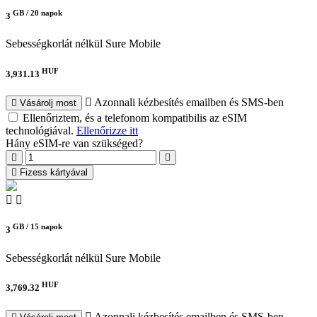
GB /
20 napok
3
Sebességkorlát nélkül
Sure Mobile
HUF
3,931.13
Azonnali kézbesítés emailben és SMS-ben
Vásárolj most
Ellenőriztem, és a telefonom kompatibilis az eSIM
technológiával.
Ellenőrizze itt
Hány eSIM-re van szükséged?
Fizess kártyával
GB /
15 napok
3
Sebességkorlát nélkül
Sure Mobile
HUF
3,769.32
Azonnali kézbesítés emailben és SMS-ben