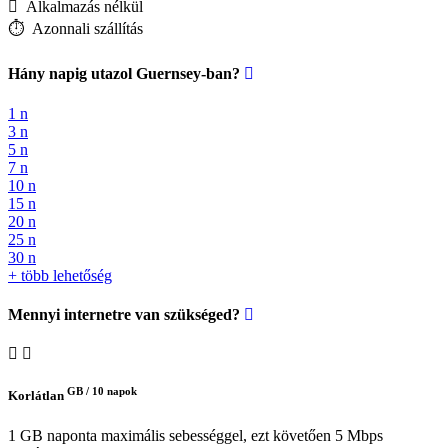
️ Alkalmazás nélkül
⏱️️ Azonnali szállítás
Hány napig utazol Guernsey-ban?
1 n
3 n
5 n
7 n
10 n
15 n
20 n
25 n
30 n
+ több lehetőség
Mennyi internetre van szükséged?
GB /
10 napok
Korlátlan
1 GB naponta maximális sebességgel, ezt követően 5 Mbps