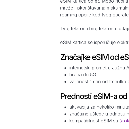
eSIM kartica od eSIModo nudi ti
mreže i iskorištavanja maksimaln
roaming opcije kod tvog operatera
Tvoj telefon i broj telefona ostaj
eSIM kartica se isporučuje elekt
Značajke eSIM od e
internetski promet u Južna A
brzina do 5G
valjanost 1 dan od trenutka 
Prednosti eSIM-a od
aktivacija za nekoliko minut
značajne uštede u odnosu 
kompatibilnost eSIM sa
širo