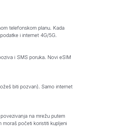
avnom telefonskom planu. Kada
 podatke i internet 4G/5G.
je poziva i SMS poruka. Novi eSIM
možeš biti pozvan). Samo internet
g povezivanja na mrežu putem
moraš početi koristiti kupljeni