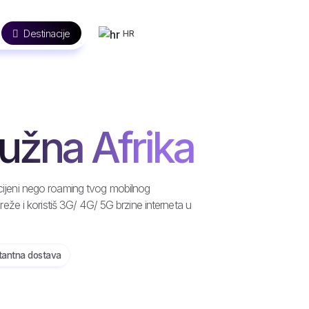
Destinacije
HR
užna Afrika
j cijeni nego roaming tvog mobilnog
že i koristiš 3G/ 4G/ 5G brzine interneta u
stantna dostava