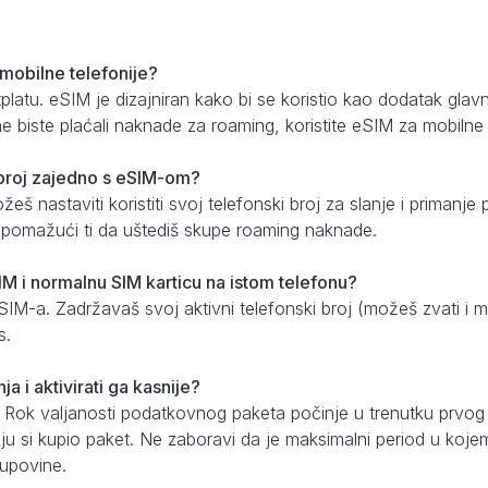
 mobilne telefonije?
etplatu. eSIM je dizajniran kako bi se koristio kao dodatak gl
e biste plaćali naknade za roaming, koristite eSIM za mobilne
i broj zajedno s eSIM-om?
š nastaviti koristiti svoj telefonski broj za slanje i priman
, pomažući ti da uštediš skupe roaming naknade.
IM i normalnu SIM karticu na istom telefonu?
eSIM-a. Zadržavaš svoj aktivni telefonski broj (možeš zvati i 
s.
ja i aktivirati ga kasnije?
 Rok valjanosti podatkovnog paketa počinje u trenutku prvo
oju si kupio paket. Ne zaboravi da je maksimalni period u kojem 
upovine.