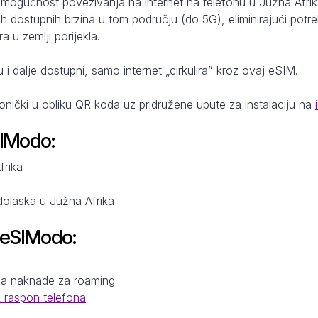
 mogućnost povezivanja na internet na telefonu u Južna Afrik
ih dostupnih brzina u tom području (do 5G), eliminirajući potr
 u zemlji porijekla.
u i dalje dostupni, samo internet „cirkulira” kroz ovaj eSIM.
ronički u obliku QR koda uz pridružene upute za instalaciju na
SIModo:
frika
dolaska u Južna Afrika
 eSIModo:
a
na naknade za roaming
k raspon telefona