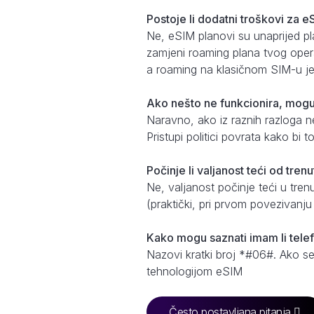
Postoje li dodatni troškovi za 
Ne, eSIM planovi su unaprijed pl
zamjeni roaming plana tvog opera
a roaming na klasičnom SIM-u je 
Ako nešto ne funkcionira, mogu l
Naravno, ako iz raznih razloga ne 
Pristupi politici povrata kako bi
Počinje li valjanost teći od tren
Ne, valjanost počinje teći u tre
(praktički, pri prvom povezivanj
Kako mogu saznati imam li tele
Nazovi kratki broj *#06#. Ako se
tehnologijom eSIM
Često postavljana pitanja