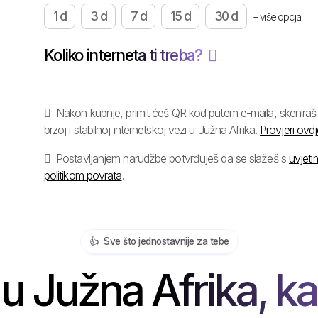
1 d
3 d
7 d
15 d
30 d
+ više opcija
Koliko interneta ti treba?
Nakon kupnje, primit ćeš QR kod putem e-maila, skeniraš g
brzoj i stabilnoj internetskoj vezi u Južna Afrika.
Provjeri ovdj
Postavljanjem narudžbe potvrđuješ da se slažeš s
uvjet
politikom povrata
.
👍️ Sve što jednostavnije za tebe
 Južna Afrika, ka