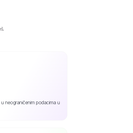
eš.
jte u neograničenim podacima u