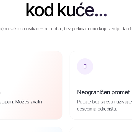
kod kuće...
čno kako si navikao – net dobar, bez prekida, u bilo koju zemlju da id
n
Neograničen promet
ostupan. Možeš zvati i
Putujte bez stresa i uživa
desecima odredišta.