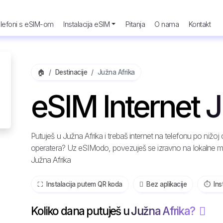
lefoni s eSIM-om
Instalacija eSIM
Pitanja
O nama
Kontakt
🏠
Destinacije
Južna Afrika
eSIM Internet J
Putuješ u Južna Afrika i trebaš internet na telefonu po nižo
operatera? Uz eSIModo, povezuješ se izravno na lokalne mre
Južna Afrika
⛶️️ Instalacija putem QR koda
️ Bez aplikacije
⏱️️ In
Koliko dana putuješ u Južna Afrika?