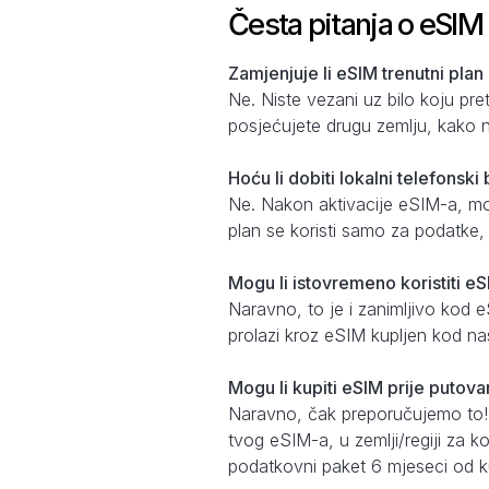
Česta pitanja o eSIM
Zamjenjuje li eSIM trenutni plan
Ne. Niste vezani uz bilo koju pr
posjećujete drugu zemlju, kako n
Hoću li dobiti lokalni telefonsk
Ne. Nakon aktivacije eSIM-a, može
plan se koristi samo za podatke
Mogu li istovremeno koristiti eS
Naravno, to je i zanimljivo kod 
prolazi kroz eSIM kupljen kod na
Mogu li kupiti eSIM prije putovan
Naravno, čak preporučujemo to!
tvog eSIM-a, u zemlji/regiji za k
podatkovni paket 6 mjeseci od k