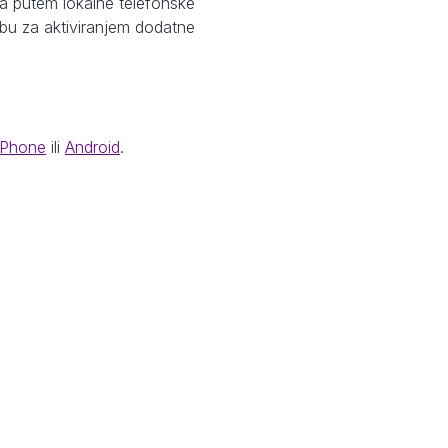
a putem lokalne telefonske
ebu za aktiviranjem dodatne
iPhone
ili
Android
.