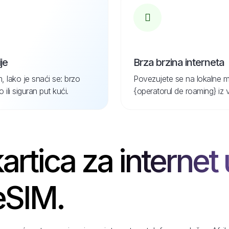
je
Brza brzina interneta
, lako je snaći se: brzo
Povezujete se na lokalne m
ili siguran put kući.
{operatorul de roaming} iz 
kartica za internet
 eSIM.