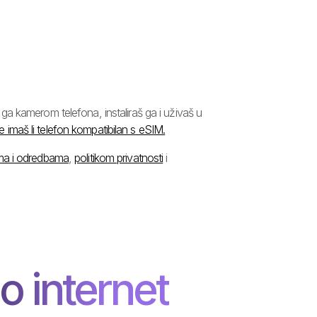
a kamerom telefona, instaliraš ga i uživaš u
e imaš li telefon kompatibilan s eSIM.
ima i odredbama
,
politikom privatnosti
i
o internet