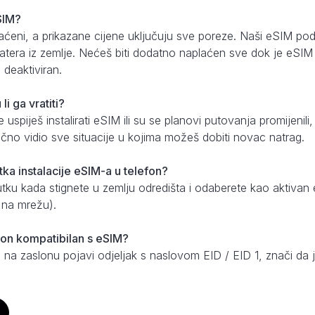
eSIM?
aćeni, a prikazane cijene uključuju sve poreze. Naši eSIM pod
tera iz zemlje. Nećeš biti dodatno naplaćen sve dok je eSIM is
deaktiviran.
i ga vratiti?
uspiješ instalirati eSIM ili su se planovi putovanja promijenili
 točno vidio sve situacije u kojima možeš dobiti novac natrag.
utka instalacije eSIM-a u telefon?
nutku kada stignete u zemlju odredišta i odaberete kao aktiv
u na mrežu).
fon kompatibilan s eSIM?
 na zaslonu pojavi odjeljak s naslovom EID / EID 1, znači da j