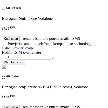
GB /
30 dani
20
Bez ograničenja brzine
Vodafone
EUR
17.15
Trenutna isporuka putem emaila i SMS
Kupi sada
Provjerio sam i moj telefon je kompatibilan s tehnologijom
eSIM.
Provjeri ovdje
Koliko eSIM-ova trebate?
Plati karticom
GB /
3 dani
20
Bez ograničenja brzine
AVEA(Turk Telecom), Vodafone
EUR
14.34
Trenutna isporuka putem emaila i SMS
Kupi sada