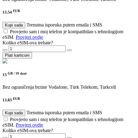
EUR
13.54
Trenutna isporuka putem emaila i SMS
Kupi sada
Provjerio sam i moj telefon je kompatibilan s tehnologijom
eSIM.
Provjeri ovdje
Koliko eSIM-ova trebate?
Plati karticom
GB /
10 dani
15
Bez ograničenja brzine
Vodafone, Türk Telekom, Turkcell
EUR
13.85
Trenutna isporuka putem emaila i SMS
Kupi sada
Provjerio sam i moj telefon je kompatibilan s tehnologijom
eSIM.
Provjeri ovdje
Koliko eSIM-ova trebate?