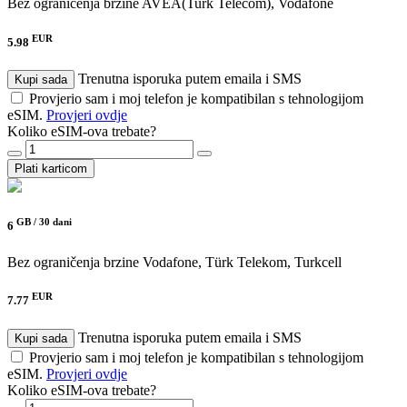
Bez ograničenja brzine
AVEA(Turk Telecom), Vodafone
EUR
5.98
Trenutna isporuka putem emaila i SMS
Kupi sada
Provjerio sam i moj telefon je kompatibilan s tehnologijom
eSIM.
Provjeri ovdje
Koliko eSIM-ova trebate?
Plati karticom
GB /
30 dani
6
Bez ograničenja brzine
Vodafone, Türk Telekom, Turkcell
EUR
7.77
Trenutna isporuka putem emaila i SMS
Kupi sada
Provjerio sam i moj telefon je kompatibilan s tehnologijom
eSIM.
Provjeri ovdje
Koliko eSIM-ova trebate?