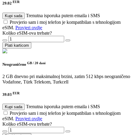
EUR
29.02
Trenutna isporuka putem emaila i SMS
Kupi sada
Provjerio sam i moj telefon je kompatibilan s tehnologijom
eSIM.
Provjeri ovdje
Koliko eSIM-ova trebate?
Plati karticom
GB /
20 dani
Neograničeno
2 GB dnevno pri maksimalnoj brzini, zatim 512 kbps neograničeno
Vodafone, Türk Telekom, Turkcell
EUR
39.03
Trenutna isporuka putem emaila i SMS
Kupi sada
Provjerio sam i moj telefon je kompatibilan s tehnologijom
eSIM.
Provjeri ovdje
Koliko eSIM-ova trebate?