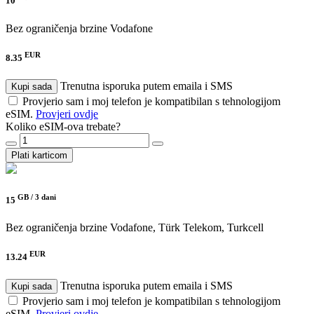
10
Bez ograničenja brzine
Vodafone
EUR
8.35
Trenutna isporuka putem emaila i SMS
Kupi sada
Provjerio sam i moj telefon je kompatibilan s tehnologijom
eSIM.
Provjeri ovdje
Koliko eSIM-ova trebate?
Plati karticom
GB /
3 dani
15
Bez ograničenja brzine
Vodafone, Türk Telekom, Turkcell
EUR
13.24
Trenutna isporuka putem emaila i SMS
Kupi sada
Provjerio sam i moj telefon je kompatibilan s tehnologijom
eSIM.
Provjeri ovdje