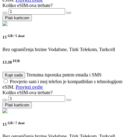
Koliko eSIM-ova trebate?
Plati karticom
GB /
5 dani
15
Bez ograničenja brzine
Vodafone, Türk Telekom, Turkcell
EUR
13.38
Trenutna isporuka putem emaila i SMS
Kupi sada
Provjerio sam i moj telefon je kompatibilan s tehnologijom
eSIM.
Provjeri ovdje
Koliko eSIM-ova trebate?
Plati karticom
GB /
7 dani
15
Bez ograničenja brzine
Vodafone, Türk Telekom, Turkcell