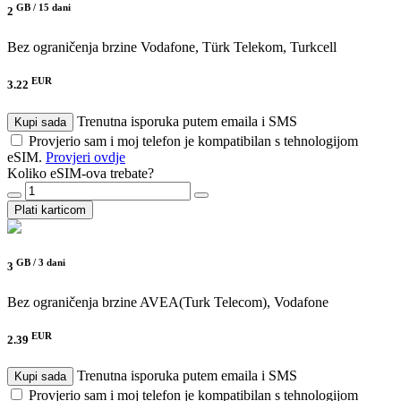
GB /
15 dani
2
Bez ograničenja brzine
Vodafone, Türk Telekom, Turkcell
EUR
3.22
Trenutna isporuka putem emaila i SMS
Kupi sada
Provjerio sam i moj telefon je kompatibilan s tehnologijom
eSIM.
Provjeri ovdje
Koliko eSIM-ova trebate?
Plati karticom
GB /
3 dani
3
Bez ograničenja brzine
AVEA(Turk Telecom), Vodafone
EUR
2.39
Trenutna isporuka putem emaila i SMS
Kupi sada
Provjerio sam i moj telefon je kompatibilan s tehnologijom