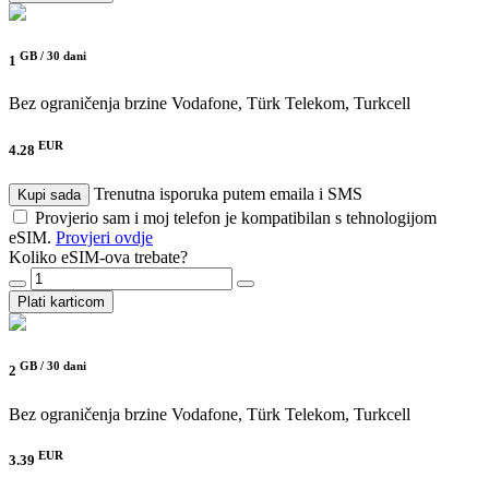
GB /
30 dani
1
Bez ograničenja brzine
Vodafone, Türk Telekom, Turkcell
EUR
4.28
Trenutna isporuka putem emaila i SMS
Kupi sada
Provjerio sam i moj telefon je kompatibilan s tehnologijom
eSIM.
Provjeri ovdje
Koliko eSIM-ova trebate?
Plati karticom
GB /
30 dani
2
Bez ograničenja brzine
Vodafone, Türk Telekom, Turkcell
EUR
3.39