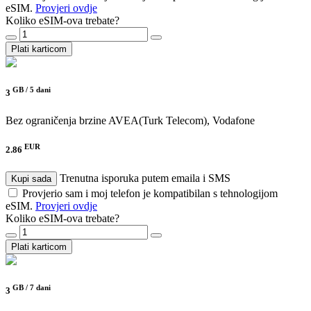
eSIM.
Provjeri ovdje
Koliko eSIM-ova trebate?
Plati karticom
GB /
5 dani
3
Bez ograničenja brzine
AVEA(Turk Telecom), Vodafone
EUR
2.86
Trenutna isporuka putem emaila i SMS
Kupi sada
Provjerio sam i moj telefon je kompatibilan s tehnologijom
eSIM.
Provjeri ovdje
Koliko eSIM-ova trebate?
Plati karticom
GB /
7 dani
3