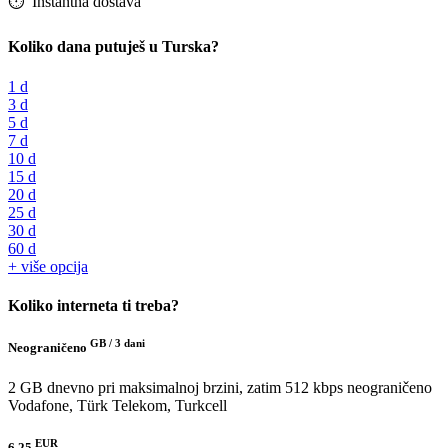
⏱️️ Instantna dostava
Koliko dana putuješ u Turska?
1 d
3 d
5 d
7 d
10 d
15 d
20 d
25 d
30 d
60 d
+ više opcija
Koliko interneta ti treba?
GB /
3 dani
Neograničeno
2 GB dnevno pri maksimalnoj brzini, zatim 512 kbps neograničeno
Vodafone, Türk Telekom, Turkcell
EUR
6.25