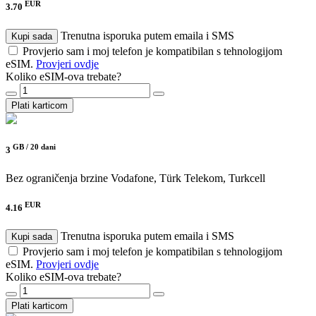
EUR
3.70
Trenutna isporuka putem emaila i SMS
Kupi sada
Provjerio sam i moj telefon je kompatibilan s tehnologijom
eSIM.
Provjeri ovdje
Koliko eSIM-ova trebate?
Plati karticom
GB /
20 dani
3
Bez ograničenja brzine
Vodafone, Türk Telekom, Turkcell
EUR
4.16
Trenutna isporuka putem emaila i SMS
Kupi sada
Provjerio sam i moj telefon je kompatibilan s tehnologijom
eSIM.
Provjeri ovdje
Koliko eSIM-ova trebate?
Plati karticom