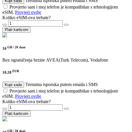
Trenutna isporuka putem emaila i SMS
Kupi sada
Provjerio sam i moj telefon je kompatibilan s tehnologijom
eSIM.
Provjeri ovdje
Koliko eSIM-ova trebate?
Plati karticom
GB /
20 dani
10
Bez ograničenja brzine
AVEA(Turk Telecom), Vodafone
EUR
10.28
Trenutna isporuka putem emaila i SMS
Kupi sada
Provjerio sam i moj telefon je kompatibilan s tehnologijom
eSIM.
Provjeri ovdje
Koliko eSIM-ova trebate?
Plati karticom
GB /
30 dani