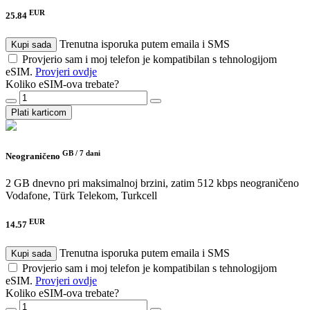
EUR
25.84
Trenutna isporuka putem emaila i SMS
Kupi sada
Provjerio sam i moj telefon je kompatibilan s tehnologijom
eSIM.
Provjeri ovdje
Koliko eSIM-ova trebate?
Plati karticom
GB /
7 dani
Neograničeno
2 GB dnevno pri maksimalnoj brzini, zatim 512 kbps neograničeno
Vodafone, Türk Telekom, Turkcell
EUR
14.57
Trenutna isporuka putem emaila i SMS
Kupi sada
Provjerio sam i moj telefon je kompatibilan s tehnologijom
eSIM.
Provjeri ovdje
Koliko eSIM-ova trebate?