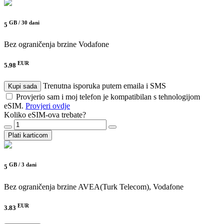
GB /
30 dani
5
Bez ograničenja brzine
Vodafone
EUR
5.98
Trenutna isporuka putem emaila i SMS
Kupi sada
Provjerio sam i moj telefon je kompatibilan s tehnologijom
eSIM.
Provjeri ovdje
Koliko eSIM-ova trebate?
Plati karticom
GB /
3 dani
5
Bez ograničenja brzine
AVEA(Turk Telecom), Vodafone
EUR
3.83