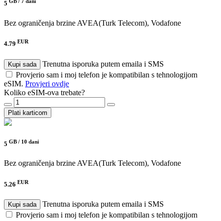
GB /
7 dani
5
Bez ograničenja brzine
AVEA(Turk Telecom), Vodafone
EUR
4.79
Trenutna isporuka putem emaila i SMS
Kupi sada
Provjerio sam i moj telefon je kompatibilan s tehnologijom
eSIM.
Provjeri ovdje
Koliko eSIM-ova trebate?
Plati karticom
GB /
10 dani
5
Bez ograničenja brzine
AVEA(Turk Telecom), Vodafone
EUR
5.26
Trenutna isporuka putem emaila i SMS
Kupi sada
Provjerio sam i moj telefon je kompatibilan s tehnologijom