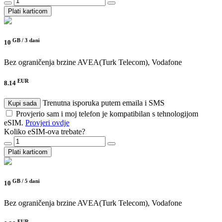
Plati karticom
GB /
3 dani
10
Bez ograničenja brzine
AVEA(Turk Telecom), Vodafone
EUR
8.14
Trenutna isporuka putem emaila i SMS
Kupi sada
Provjerio sam i moj telefon je kompatibilan s tehnologijom
eSIM.
Provjeri ovdje
Koliko eSIM-ova trebate?
Plati karticom
GB /
5 dani
10
Bez ograničenja brzine
AVEA(Turk Telecom), Vodafone
EUR