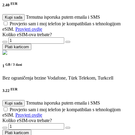
EUR
2.40
Trenutna isporuka putem emaila i SMS
Kupi sada
Provjerio sam i moj telefon je kompatibilan s tehnologijom
eSIM.
Provjeri ovdje
Koliko eSIM-ova trebate?
Plati karticom
GB /
3 dani
1
Bez ograničenja brzine
Vodafone, Türk Telekom, Turkcell
EUR
3.22
Trenutna isporuka putem emaila i SMS
Kupi sada
Provjerio sam i moj telefon je kompatibilan s tehnologijom
eSIM.
Provjeri ovdje
Koliko eSIM-ova trebate?
Plati karticom