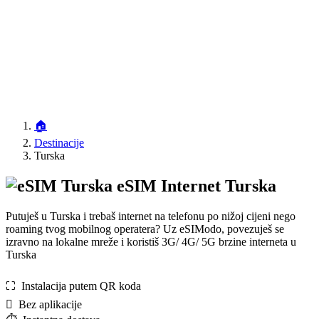
🏠
Destinacije
Turska
eSIM Internet Turska
Putuješ u Turska i trebaš internet na telefonu po nižoj cijeni nego
roaming tvog mobilnog operatera? Uz eSIModo, povezuješ se
izravno na lokalne mreže i koristiš 3G/ 4G/ 5G brzine interneta u
Turska
⛶️️ Instalacija putem QR koda
️ Bez aplikacije