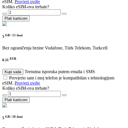
eSIM.
Provjeri ovdje
Koliko eSIM-ova trebate?
Plati karticom
GB /
15 dani
5
Bez ograničenja brzine
Vodafone, Türk Telekom, Turkcell
EUR
6.11
Trenutna isporuka putem emaila i SMS
Kupi sada
Provjerio sam i moj telefon je kompatibilan s tehnologijom
eSIM.
Provjeri ovdje
Koliko eSIM-ova trebate?
Plati karticom
GB /
20 dani
5