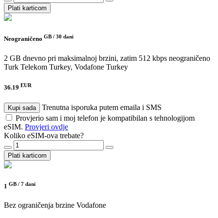
Plati karticom
GB /
30 dani
Neograničeno
2 GB dnevno pri maksimalnoj brzini, zatim 512 kbps neograničeno
Turk Telekom Turkey, Vodafone Turkey
EUR
36.19
Trenutna isporuka putem emaila i SMS
Kupi sada
Provjerio sam i moj telefon je kompatibilan s tehnologijom
eSIM.
Provjeri ovdje
Koliko eSIM-ova trebate?
Plati karticom
GB /
7 dani
1
Bez ograničenja brzine
Vodafone