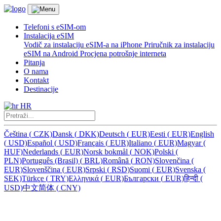
Telefoni s eSIM-om
Instalacija eSIM
Vodič za instalaciju eSIM-a na iPhone
Priručnik za instalaciju
eSIM na Android
Procjena potrošnje interneta
Pitanja
O nama
Kontakt
Destinacije
HR
Čeština
(
CZK)
Dansk
(
DKK)
Deutsch
(
EUR)
Eesti
(
EUR)
English
(
USD)
Español
(
USD)
Français
(
EUR)
Italiano
(
EUR)
Magyar
(
HUF)
Nederlands
(
EUR)
Norsk bokmål
(
NOK)
Polski
(
PLN)
Português (Brasil)
(
BRL)
Română
(
RON)
Slovenčina
(
EUR)
Slovenščina
(
EUR)
Srpski
(
RSD)
Suomi
(
EUR)
Svenska
(
SEK)
Türkçe
(
TRY)
Ελληνικά
(
EUR)
Български
(
EUR)
हिन्दी
(
USD)
中文简体
(
CNY)