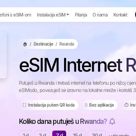
efoni s eSIM-om
Instalacija eSIM
Pitanja
O nama
Kontakt
🏠
Destinacije
Rwanda
eSIM Internet
Putuješ u Rwanda i trebaš internet na telefonu po nižoj cij
eSIModo, povezuješ se izravno na lokalne mreže i koristiš 
⛶️️ Instalacija putem QR koda
️ Bez aplikacije
⏱️️ In
Koliko dana putuješ u Rwanda?
1 d
3 d
7 d
15 d
30 d
+ više opcija