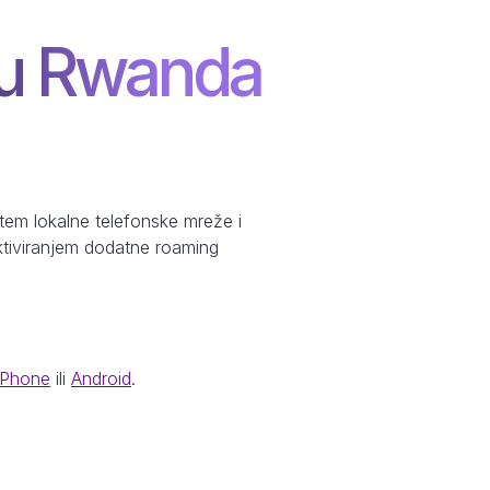
t u Rwanda
em lokalne telefonske mreže i
aktiviranjem dodatne roaming
iPhone
ili
Android
.