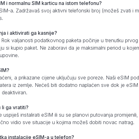
IM i normalnu SIM karticu na istom telefonu?
eSIM-a. Zadržavaš svoj aktivni telefonski broj (možeš zvati i 
s.
ja i aktivirati ga kasnije?
 Rok valjanosti podatkovnog paketa počinje u trenutku prvo
oju si kupio paket. Ne zaboravi da je maksimalni period u kojem 
upovine.
eSIM?
aćeni, a prikazane cijene uključuju sve poreze. Naši eSIM pod
tera iz zemlje. Nećeš biti dodatno naplaćen sve dok je eSIM is
deaktiviran.
i ga vratiti?
uspiješ instalirati eSIM ili su se planovi putovanja promijenili
 točno vidio sve situacije u kojima možeš dobiti novac natrag.
utka instalacije eSIM-a u telefon?