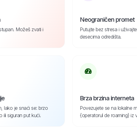
n
Neograničen promet
ostupan. Možeš zvati i
Putujte bez stresa i uživa
desecima odredišta.
je
Brza brzina interneta
, lako je snaći se: brzo
Povezujete se na lokalne m
ili siguran put kući.
{operatorul de roaming} iz 