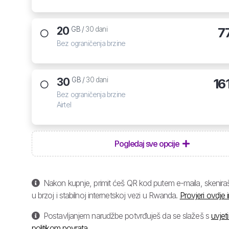
20
7
GB /
30 dani
Bez ograničenja brzine
30
16
GB /
30 dani
Bez ograničenja brzine
Airtel
Pogledaj sve opcije
Nakon kupnje, primit ćeš QR kod putem e-maila, skeniraš 
u brzoj i stabilnoj internetskoj vezi u Rwanda.
Provjeri ovdje 
Postavljanjem narudžbe potvrđuješ da se slažeš s
uvjet
politikom povrata
.