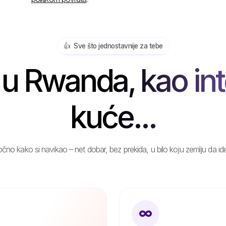
👍️ Sve što jednostavnije za tebe
u Rwanda, kao int
kuće...
čno kako si navikao – net dobar, bez prekida, u bilo koju zemlju da id