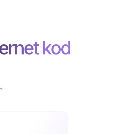
ernet kod
eš.