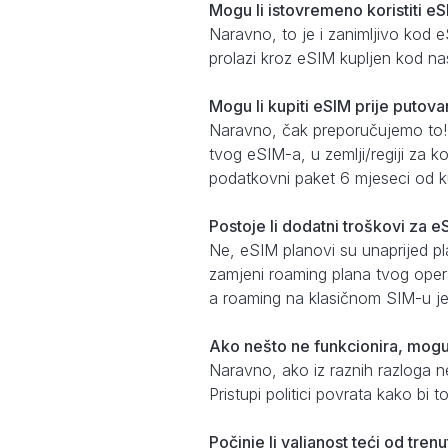
Mogu li istovremeno koristiti eS
Naravno, to je i zanimljivo kod 
prolazi kroz eSIM kupljen kod na
Mogu li kupiti eSIM prije putovan
Naravno, čak preporučujemo to!
tvog eSIM-a, u zemlji/regiji za k
podatkovni paket 6 mjeseci od k
Postoje li dodatni troškovi za 
Ne, eSIM planovi su unaprijed pl
zamjeni roaming plana tvog opera
a roaming na klasičnom SIM-u je 
Ako nešto ne funkcionira, mogu l
Naravno, ako iz raznih razloga ne 
Pristupi politici povrata kako bi
Počinje li valjanost teći od tren