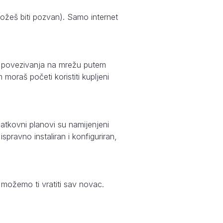
možeš biti pozvan). Samo internet
g povezivanja na mrežu putem
moraš početi koristiti kupljeni
atkovni planovi su namijenjeni
pravno instaliran i konfiguriran,
, možemo ti vratiti sav novac.