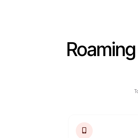
Roaming 
To