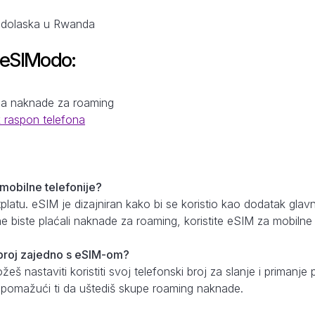
a dolaska u Rwanda
 eSIModo:
a
na naknade za roaming
k raspon telefona
 mobilne telefonije?
etplatu. eSIM je dizajniran kako bi se koristio kao dodatak gl
e biste plaćali naknade za roaming, koristite eSIM za mobilne
i broj zajedno s eSIM-om?
š nastaviti koristiti svoj telefonski broj za slanje i priman
, pomažući ti da uštediš skupe roaming naknade.