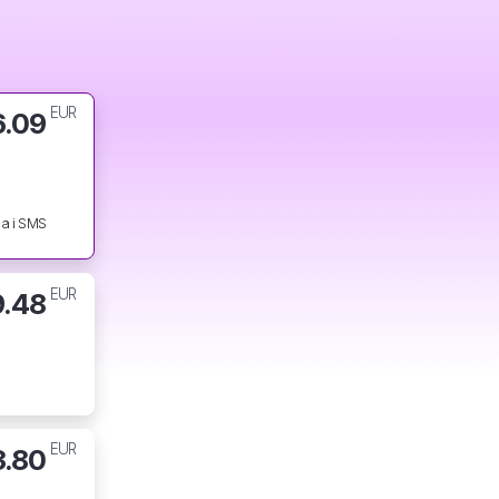
EUR
6.09
a i SMS
EUR
9.48
EUR
3.80