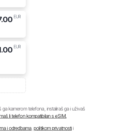
EUR
7.00
EUR
1.00
ga kamerom telefona, instaliraš ga i uživaš
imaš li telefon kompatibilan s eSIM.
ima i odredbama
,
politikom privatnosti
i