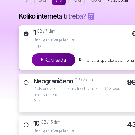
Koliko interneta ti treba?
1
GB /
7 dani
Bez ograničenja brzine
Tigo
Kupi sada
Trenutna isporuka putem email
Neograničeno
9
GB /
7 dani
2 GB dnevno pri maksimalnoj brzini, zatim 512 kbps
neograničeno
Airtel
10
4
GB /
15 dani
Bez ograničenja brzine