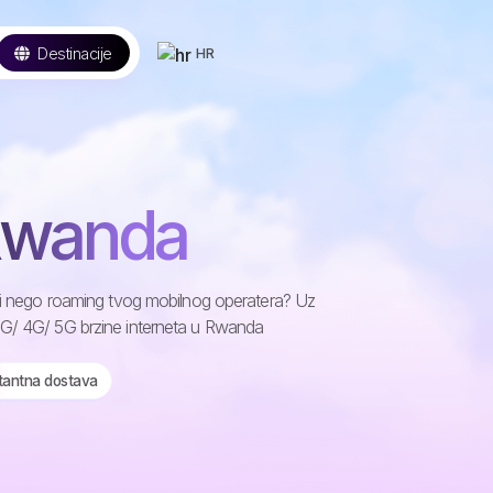
Destinacije
HR
 Rwanda
eni nego roaming tvog mobilnog operatera? Uz
3G/ 4G/ 5G brzine interneta u Rwanda
stantna dostava