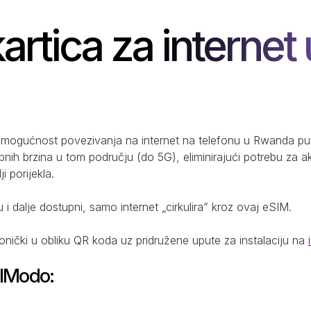
kartica za interne
 mogućnost povezivanja na internet na telefonu u Rwanda put
pnih brzina u tom području (do 5G), eliminirajući potrebu za 
i porijekla.
u i dalje dostupni, samo internet „cirkulira” kroz ovaj eSIM.
ronički u obliku QR koda uz pridružene upute za instalaciju na
SIModo: