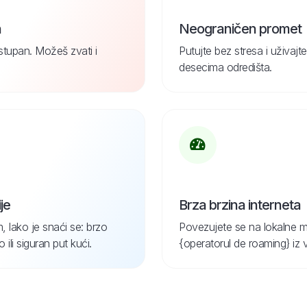
n
Neograničen promet
ostupan. Možeš zvati i
Putujte bez stresa i uživa
desecima odredišta.
je
Brza brzina interneta
, lako je snaći se: brzo
Povezujete se na lokalne m
ili siguran put kući.
{operatorul de roaming} iz 