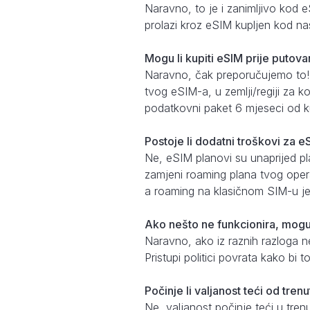
Naravno, to je i zanimljivo kod 
prolazi kroz eSIM kupljen kod na
Mogu li kupiti eSIM prije putovan
Naravno, čak preporučujemo to!
tvog eSIM-a, u zemlji/regiji za k
podatkovni paket 6 mjeseci od k
Postoje li dodatni troškovi za 
Ne, eSIM planovi su unaprijed pl
zamjeni roaming plana tvog opera
a roaming na klasičnom SIM-u je 
Ako nešto ne funkcionira, mogu l
Naravno, ako iz raznih razloga ne 
Pristupi politici povrata kako bi
Počinje li valjanost teći od tren
Ne, valjanost počinje teći u tre