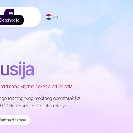
HR
Destinacije
usija
 minimalno vrijeme čekanja od 24 sata
ni nego roaming tvog mobilnog operatera? Uz
G/ 4G/ 5G brzine interneta u Rusija
stantna dostava