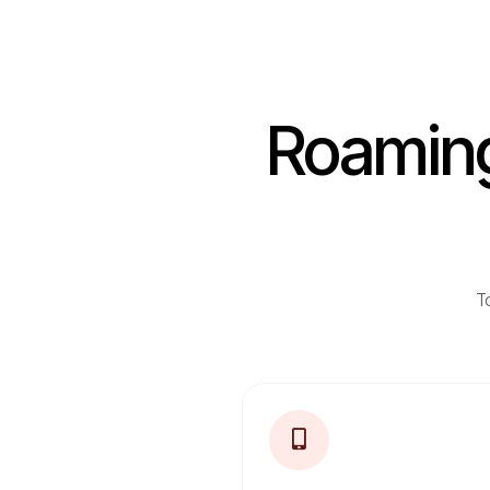
Roaming 
To