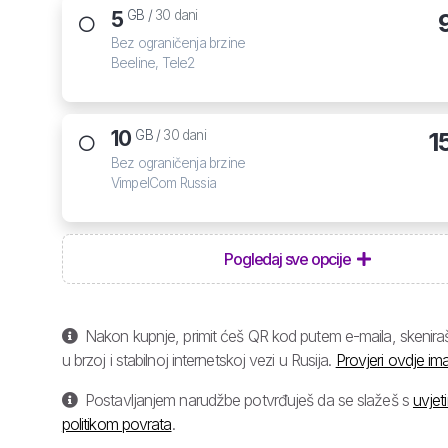
5
GB /
30 dani
Bez ograničenja brzine
Beeline, Tele2
10
1
GB /
30 dani
Bez ograničenja brzine
VimpelCom Russia
Pogledaj sve opcije
Nakon kupnje, primit ćeš QR kod putem e-maila, skeniraš 
u brzoj i stabilnoj internetskoj vezi u Rusija.
Provjeri ovdje ima
Postavljanjem narudžbe potvrđuješ da se slažeš s
uvjet
politikom povrata
.