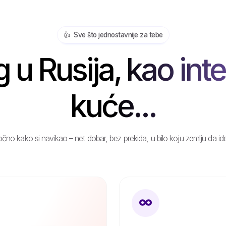
👍️ Sve što jednostavnije za tebe
u Rusija, kao int
kuće...
čno kako si navikao – net dobar, bez prekida, u bilo koju zemlju da id