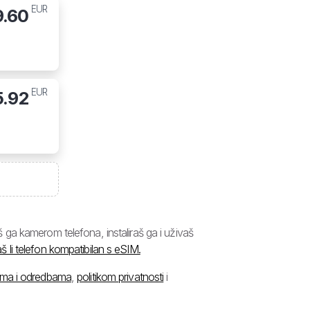
EUR
9.60
EUR
5.92
ga kamerom telefona, instaliraš ga i uživaš
š li telefon kompatibilan s eSIM.
ima i odredbama
,
politikom privatnosti
i