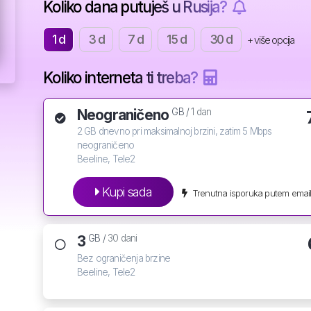
Koliko dana putuješ u Rusija?
1 d
3 d
7 d
15 d
30 d
+ više opcija
Koliko interneta ti treba?
Neograničeno
GB /
1 dan
2 GB dnevno pri maksimalnoj brzini, zatim 5 Mbps
neograničeno
Beeline, Tele2
Kupi sada
Trenutna isporuka putem email
3
GB /
30 dani
Bez ograničenja brzine
Beeline, Tele2