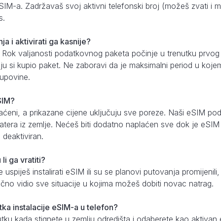
eSIM-a. Zadržavaš svoj aktivni telefonski broj (možeš zvati i 
s.
ja i aktivirati ga kasnije?
 Rok valjanosti podatkovnog paketa počinje u trenutku prvo
oju si kupio paket. Ne zaboravi da je maksimalni period u kojem 
upovine.
eSIM?
aćeni, a prikazane cijene uključuju sve poreze. Naši eSIM pod
tera iz zemlje. Nećeš biti dodatno naplaćen sve dok je eSIM is
deaktiviran.
i ga vratiti?
uspiješ instalirati eSIM ili su se planovi putovanja promijenili
 točno vidio sve situacije u kojima možeš dobiti novac natrag.
utka instalacije eSIM-a u telefon?
nutku kada stignete u zemlju odredišta i odaberete kao aktiv