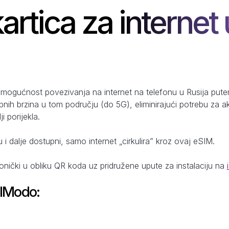
artica za internet 
 mogućnost povezivanja na internet na telefonu u Rusija pute
pnih brzina u tom području (do 5G), eliminirajući potrebu za 
i porijekla.
u i dalje dostupni, samo internet „cirkulira” kroz ovaj eSIM.
ronički u obliku QR koda uz pridružene upute za instalaciju na
SIModo: