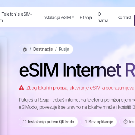
Telefoni s eSIM-
O
Instalacija eSIM
Pitanja
Kontakt
m
nama
🏠
Destinacije
Rusija
eSIM Internet R
Zbog lokalnih propisa, aktiviranje eSIM-a podrazumijeva
Putuješ u Rusija i trebaš internet na telefonu po nižoj cije
eSIModo, povezuješ se izravno na lokalne mreže i koristiš 3
⛶️️ Instalacija putem QR koda
️ Bez aplikacije
⏱️️ In