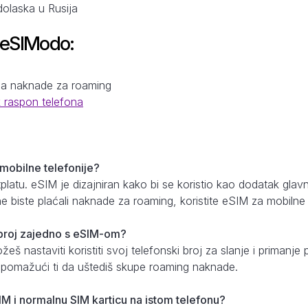
dolaska u Rusija
 eSIModo:
a
na naknade za roaming
k raspon telefona
 mobilne telefonije?
etplatu. eSIM je dizajniran kako bi se koristio kao dodatak gl
e biste plaćali naknade za roaming, koristite eSIM za mobilne
i broj zajedno s eSIM-om?
š nastaviti koristiti svoj telefonski broj za slanje i priman
, pomažući ti da uštediš skupe roaming naknade.
IM i normalnu SIM karticu na istom telefonu?