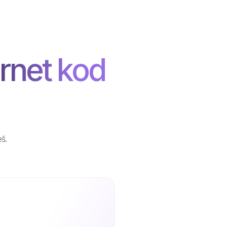
ernet kod
eš.