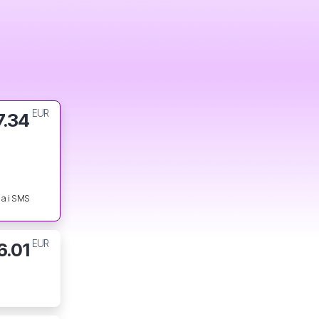
EUR
7.34
a i SMS
EUR
6.01