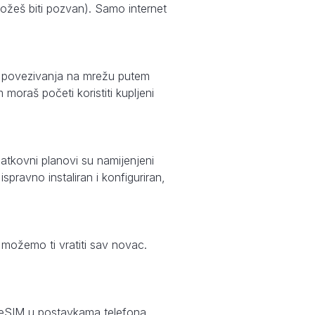
možeš biti pozvan). Samo internet
g povezivanja na mrežu putem
moraš početi koristiti kupljeni
atkovni planovi su namijenjeni
pravno instaliran i konfiguriran,
, možemo ti vratiti sav novac.
an eSIM u postavkama telefona