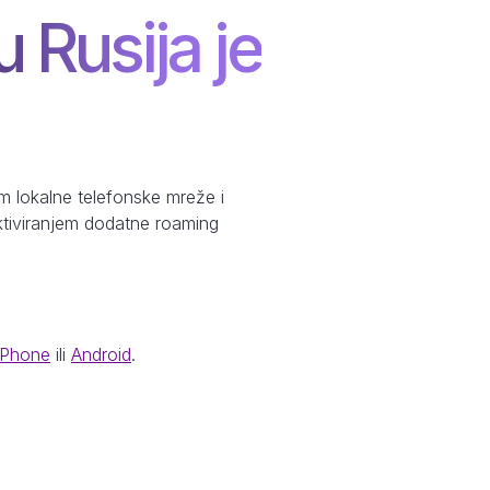
u Rusija je
m lokalne telefonske mreže i
aktiviranjem dodatne roaming
iPhone
ili
Android
.