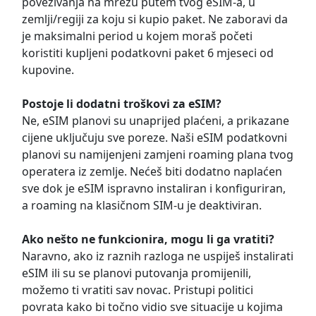
povezivanja na mrežu putem tvog eSIM-a, u
zemlji/regiji za koju si kupio paket. Ne zaboravi da
je maksimalni period u kojem moraš početi
koristiti kupljeni podatkovni paket 6 mjeseci od
kupovine.
Postoje li dodatni troškovi za eSIM?
Ne, eSIM planovi su unaprijed plaćeni, a prikazane
cijene uključuju sve poreze. Naši eSIM podatkovni
planovi su namijenjeni zamjeni roaming plana tvog
operatera iz zemlje. Nećeš biti dodatno naplaćen
sve dok je eSIM ispravno instaliran i konfiguriran,
a roaming na klasičnom SIM-u je deaktiviran.
Ako nešto ne funkcionira, mogu li ga vratiti?
Naravno, ako iz raznih razloga ne uspiješ instalirati
eSIM ili su se planovi putovanja promijenili,
možemo ti vratiti sav novac. Pristupi politici
povrata kako bi točno vidio sve situacije u kojima