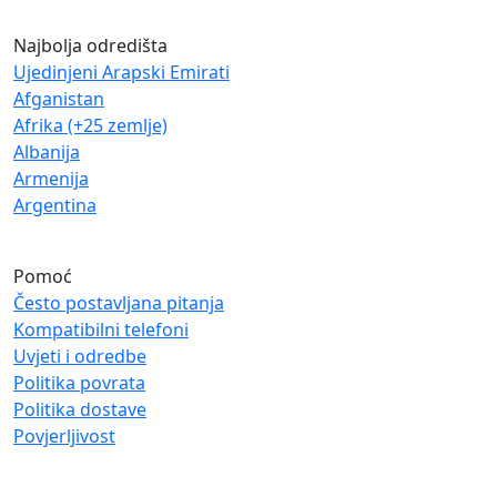
Najbolja odredišta
Ujedinjeni Arapski Emirati
Afganistan
Afrika (+25 zemlje)
Albanija
Armenija
Argentina
Pomoć
Često postavljana pitanja
Kompatibilni telefoni
Uvjeti i odredbe
Politika povrata
Politika dostave
Povjerljivost