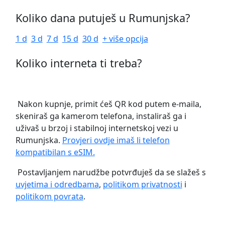
Koliko dana putuješ u Rumunjska?
1 d
3 d
7 d
15 d
30 d
+ više opcija
Koliko interneta ti treba?
Nakon kupnje, primit ćeš QR kod putem e-maila,
skeniraš ga kamerom telefona, instaliraš ga i
uživaš u brzoj i stabilnoj internetskoj vezi u
Rumunjska.
Provjeri ovdje imaš li telefon
kompatibilan s eSIM.
Postavljanjem narudžbe potvrđuješ da se slažeš s
uvjetima i odredbama
,
politikom privatnosti
i
politikom povrata
.