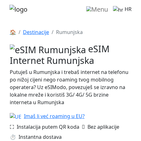
HR
🏠
Destinacije
Rumunjska
eSIM
Internet Rumunjska
Putuješ u Rumunjska i trebaš internet na telefonu
po nižoj cijeni nego roaming tvog mobilnog
operatera? Uz eSIModo, povezuješ se izravno na
lokalne mreže i koristiš 3G/ 4G/ 5G brzine
interneta u Rumunjska
Imaš li već roaming u EU?
⛶️️ Instalacija putem QR koda
️ Bez aplikacije
⏱️️ Instantna dostava