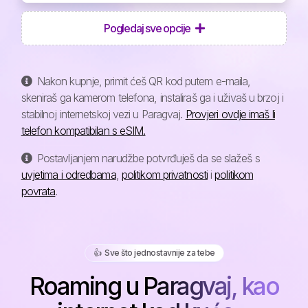
Pogledaj sve opcije
Nakon kupnje, primit ćeš QR kod putem e-maila,
skeniraš ga kamerom telefona, instaliraš ga i uživaš u brzoj i
stabilnoj internetskoj vezi u Paragvaj.
Provjeri ovdje imaš li
telefon kompatibilan s eSIM.
Postavljanjem narudžbe potvrđuješ da se slažeš s
uvjetima i odredbama
,
politikom privatnosti
i
politikom
povrata
.
👍️ Sve što jednostavnije za tebe
Roaming u Paragvaj, kao