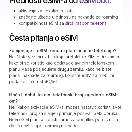
Prednosti eSIM-a od eSIModo:
aktivacija za nekoliko minuta
značajne uštede u odnosu na naknade za roaming
kompatibilnost eSIM sa
širok raspon telefona
Česta pitanja o eSIM
Zamjenjuje li eSIM trenutni plan mobilne telefonije?
Ne. Niste vezani uz bilo koju pretplatu. eSIM je dizajniran
kako bi se koristio kao dodatak glavnom telefonskom
planu. Kada posjećujete drugu zemlju, kako ne biste
plaćali naknade za roaming, koristite eSIM za mobilne
podatke i internet 4G/5G.
Hoću li dobiti lokalni telefonski broj zajedno s eSIM-
om?
Ne. Nakon aktivacije eSIM-a, možeš nastaviti koristiti svoj
telefonski broj za slanje i primanje poziva i SMS poruka.
Novi eSIM plan se koristi samo za podatke, pomažući ti
da uštediš skupe roaming naknade.