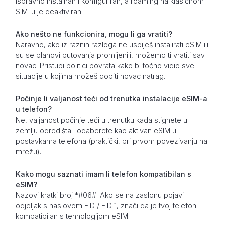
ispravno instaliran i konfiguriran, a roaming na klasičnom
SIM-u je deaktiviran.
Ako nešto ne funkcionira, mogu li ga vratiti?
Naravno, ako iz raznih razloga ne uspiješ instalirati eSIM ili
su se planovi putovanja promijenili, možemo ti vratiti sav
novac. Pristupi politici povrata kako bi točno vidio sve
situacije u kojima možeš dobiti novac natrag.
Počinje li valjanost teći od trenutka instalacije eSIM-a
u telefon?
Ne, valjanost počinje teći u trenutku kada stignete u
zemlju odredišta i odaberete kao aktivan eSIM u
postavkama telefona (praktički, pri prvom povezivanju na
mrežu).
Kako mogu saznati imam li telefon kompatibilan s
eSIM?
Nazovi kratki broj *#06#. Ako se na zaslonu pojavi
odjeljak s naslovom EID / EID 1, znači da je tvoj telefon
kompatibilan s tehnologijom eSIM