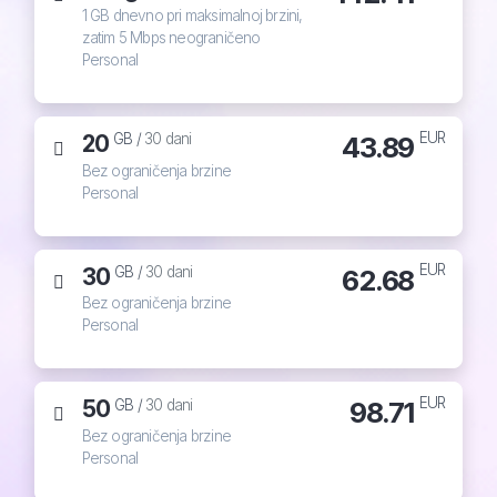
1 GB dnevno pri maksimalnoj brzini,
zatim 5 Mbps neograničeno
Personal
EUR
20
43.89
GB /
30 dani
Bez ograničenja brzine
Personal
EUR
30
62.68
GB /
30 dani
Bez ograničenja brzine
Personal
EUR
50
98.71
GB /
30 dani
Bez ograničenja brzine
Personal