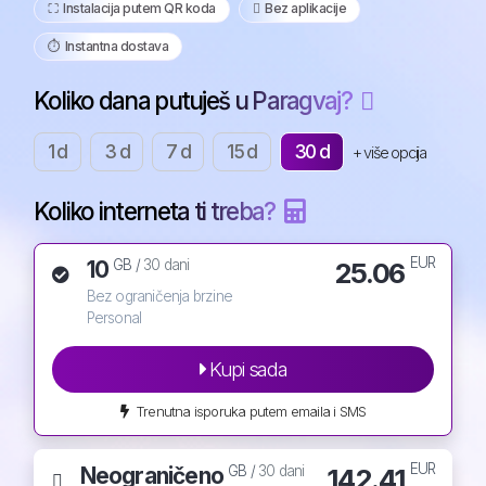
⛶️️ Instalacija putem QR koda
️ Bez aplikacije
⏱️️ Instantna dostava
Koliko dana putuješ u Paragvaj?
1 d
3 d
7 d
15 d
30 d
+ više opcija
Koliko interneta ti treba?
EUR
10
25.06
GB /
30 dani
Bez ograničenja brzine
Personal
Kupi sada
Trenutna isporuka putem emaila i SMS
EUR
Neograničeno
142.41
GB /
30 dani