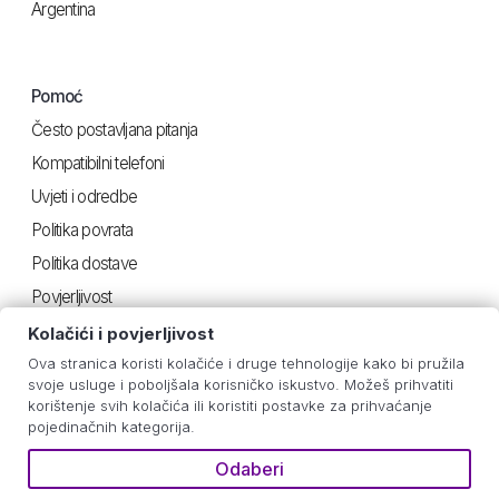
Argentina
Pomoć
Često postavljana pitanja
Kompatibilni telefoni
Uvjeti i odredbe
Politika povrata
Politika dostave
Povjerljivost
Kolačići i povjerljivost
Ova stranica koristi kolačiće i druge tehnologije kako bi pružila
Korisno
svoje usluge i poboljšala korisničko iskustvo. Možeš prihvatiti
korištenje svih kolačića ili koristiti postavke za prihvaćanje
Upute za iOS
pojedinačnih kategorija.
Android upute
Odaberi
Procjena potrošnje