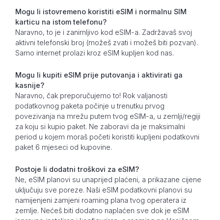
Mogu li istovremeno koristiti eSIM i normalnu SIM
karticu na istom telefonu?
Naravno, to je i zanimljivo kod eSIM-a. Zadržavaš svoj
aktivni telefonski broj (možeš zvati i možeš biti pozvan).
Samo internet prolazi kroz eSIM kupljen kod nas.
Mogu li kupiti eSIM prije putovanja i aktivirati ga
kasnije?
Naravno, čak preporučujemo to! Rok valjanosti
podatkovnog paketa počinje u trenutku prvog
povezivanja na mrežu putem tvog eSIM-a, u zemlji/regiji
za koju si kupio paket. Ne zaboravi da je maksimalni
period u kojem moraš početi koristiti kupljeni podatkovni
paket 6 mjeseci od kupovine.
Postoje li dodatni troškovi za eSIM?
Ne, eSIM planovi su unaprijed plaćeni, a prikazane cijene
uključuju sve poreze. Naši eSIM podatkovni planovi su
namijenjeni zamjeni roaming plana tvog operatera iz
zemlje. Nećeš biti dodatno naplaćen sve dok je eSIM