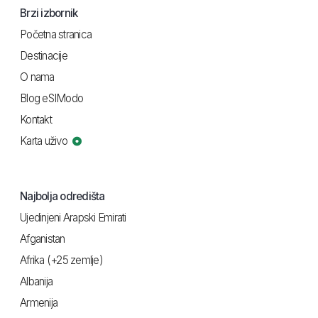
Brzi izbornik
Početna stranica
Destinacije
O nama
Blog eSIModo
Kontakt
Karta uživo
Najbolja odredišta
Ujedinjeni Arapski Emirati
Afganistan
Afrika (+25 zemlje)
Albanija
Armenija