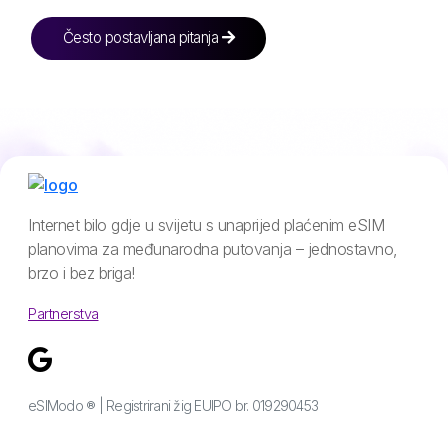
Često postavljana pitanja
Internet bilo gdje u svijetu s unaprijed plaćenim eSIM
planovima za međunarodna putovanja – jednostavno,
brzo i bez briga!
Partnerstva
eSIModo ® | Registrirani žig EUIPO br. 019290453