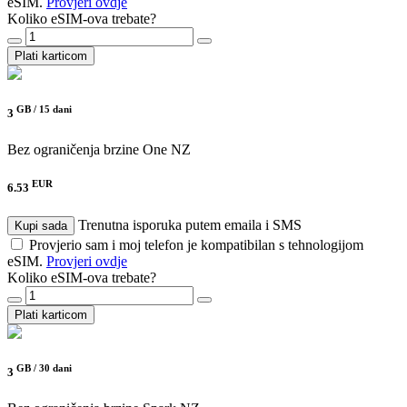
eSIM.
Provjeri ovdje
Koliko eSIM-ova trebate?
Plati karticom
GB /
15 dani
3
Bez ograničenja brzine
One NZ
EUR
6.53
Trenutna isporuka putem emaila i SMS
Kupi sada
Provjerio sam i moj telefon je kompatibilan s tehnologijom
eSIM.
Provjeri ovdje
Koliko eSIM-ova trebate?
Plati karticom
GB /
30 dani
3