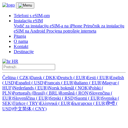
Telefoni s eSIM-om
Instalacija eSIM
Vodič za instalaciju eSIM-a na iPhone
Priručnik za instalaciju
eSIM na Android
Procjena potrošnje interneta
Pitanja
O nama
Kontakt
Destinacije
HR
Čeština
(
CZK)
Dansk
(
DKK)
Deutsch
(
EUR)
Eesti
(
EUR)
English
(
USD)
Español
(
USD)
Français
(
EUR)
Italiano
(
EUR)
Magyar
(
HUF)
Nederlands
(
EUR)
Norsk bokmål
(
NOK)
Polski
(
PLN)
Português (Brasil)
(
BRL)
Română
(
RON)
Slovenčina
(
EUR)
Slovenščina
(
EUR)
Srpski
(
RSD)
Suomi
(
EUR)
Svenska
(
SEK)
Türkçe
(
TRY)
Ελληνικά
(
EUR)
Български
(
EUR)
हिन्दी
(
USD)
中文简体
(
CNY)