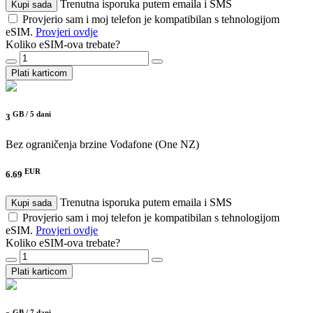
Trenutna isporuka putem emaila i SMS
Kupi sada
Provjerio sam i moj telefon je kompatibilan s tehnologijom
eSIM.
Provjeri ovdje
Koliko eSIM-ova trebate?
Plati karticom
GB /
5 dani
3
Bez ograničenja brzine
Vodafone (One NZ)
EUR
6.69
Trenutna isporuka putem emaila i SMS
Kupi sada
Provjerio sam i moj telefon je kompatibilan s tehnologijom
eSIM.
Provjeri ovdje
Koliko eSIM-ova trebate?
Plati karticom
GB /
7 dani