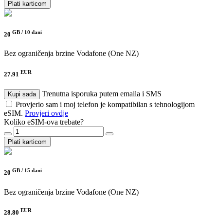
Plati karticom
GB /
10 dani
20
Bez ograničenja brzine
Vodafone (One NZ)
EUR
27.91
Trenutna isporuka putem emaila i SMS
Kupi sada
Provjerio sam i moj telefon je kompatibilan s tehnologijom
eSIM.
Provjeri ovdje
Koliko eSIM-ova trebate?
Plati karticom
GB /
15 dani
20
Bez ograničenja brzine
Vodafone (One NZ)
EUR
28.80