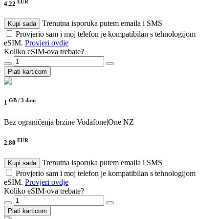
EUR
4.22
Trenutna isporuka putem emaila i SMS
Kupi sada
Provjerio sam i moj telefon je kompatibilan s tehnologijom
eSIM.
Provjeri ovdje
Koliko eSIM-ova trebate?
Plati karticom
GB /
3 dani
1
Bez ograničenja brzine
Vodafone|One NZ
EUR
2.80
Trenutna isporuka putem emaila i SMS
Kupi sada
Provjerio sam i moj telefon je kompatibilan s tehnologijom
eSIM.
Provjeri ovdje
Koliko eSIM-ova trebate?
Plati karticom