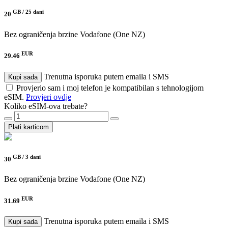
GB /
25 dani
20
Bez ograničenja brzine
Vodafone (One NZ)
EUR
29.46
Trenutna isporuka putem emaila i SMS
Kupi sada
Provjerio sam i moj telefon je kompatibilan s tehnologijom
eSIM.
Provjeri ovdje
Koliko eSIM-ova trebate?
Plati karticom
GB /
3 dani
30
Bez ograničenja brzine
Vodafone (One NZ)
EUR
31.69
Trenutna isporuka putem emaila i SMS
Kupi sada