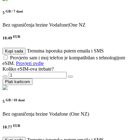
GB /
7 dani
5
Bez ograničenja brzine
Vodafone|One NZ
EUR
10.49
Trenutna isporuka putem emaila i SMS
Kupi sada
Provjerio sam i moj telefon je kompatibilan s tehnologijom
eSIM.
Provjeri ovdje
Koliko eSIM-ova trebate?
Plati karticom
GB /
10 dani
5
Bez ograničenja brzine
Vodafone (One NZ)
EUR
10.77
Trenutna isporuka putem emaila i SMS