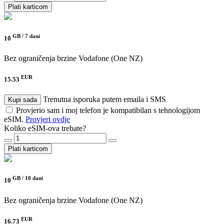
Plati karticom
GB /
7 dani
10
Bez ograničenja brzine
Vodafone (One NZ)
EUR
15.53
Trenutna isporuka putem emaila i SMS
Kupi sada
Provjerio sam i moj telefon je kompatibilan s tehnologijom
eSIM.
Provjeri ovdje
Koliko eSIM-ova trebate?
Plati karticom
GB /
10 dani
10
Bez ograničenja brzine
Vodafone (One NZ)
EUR
16.73