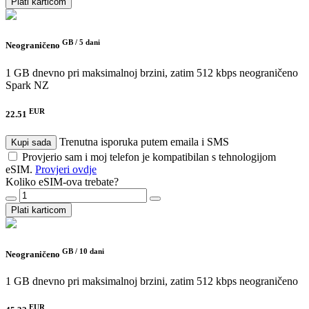
Plati karticom
GB /
5 dani
Neograničeno
1 GB dnevno pri maksimalnoj brzini, zatim 512 kbps neograničeno
Spark NZ
EUR
22.51
Trenutna isporuka putem emaila i SMS
Kupi sada
Provjerio sam i moj telefon je kompatibilan s tehnologijom
eSIM.
Provjeri ovdje
Koliko eSIM-ova trebate?
Plati karticom
GB /
10 dani
Neograničeno
1 GB dnevno pri maksimalnoj brzini, zatim 512 kbps neograničeno
EUR