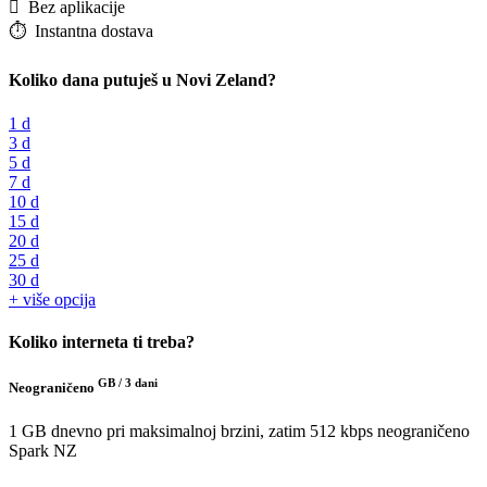
️ Bez aplikacije
⏱️️ Instantna dostava
Koliko dana putuješ u Novi Zeland?
1 d
3 d
5 d
7 d
10 d
15 d
20 d
25 d
30 d
+ više opcija
Koliko interneta ti treba?
GB /
3 dani
Neograničeno
1 GB dnevno pri maksimalnoj brzini, zatim 512 kbps neograničeno
Spark NZ