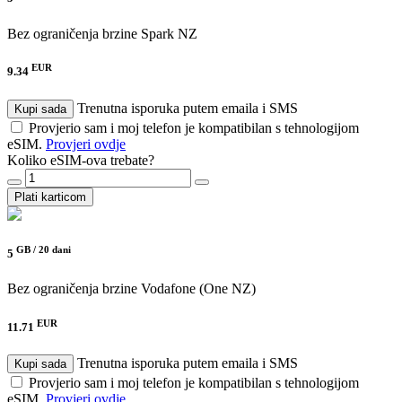
Bez ograničenja brzine
Spark NZ
EUR
9.34
Trenutna isporuka putem emaila i SMS
Kupi sada
Provjerio sam i moj telefon je kompatibilan s tehnologijom
eSIM.
Provjeri ovdje
Koliko eSIM-ova trebate?
Plati karticom
GB /
20 dani
5
Bez ograničenja brzine
Vodafone (One NZ)
EUR
11.71
Trenutna isporuka putem emaila i SMS
Kupi sada
Provjerio sam i moj telefon je kompatibilan s tehnologijom
eSIM.
Provjeri ovdje