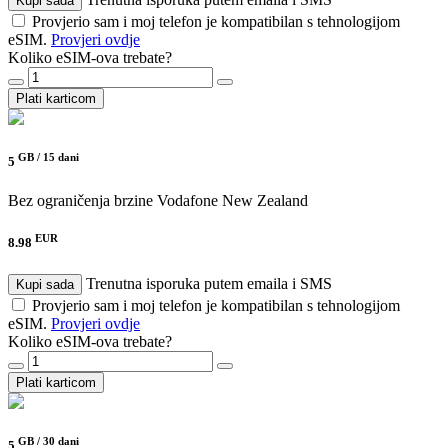
Kupi sada
Provjerio sam i moj telefon je kompatibilan s tehnologijom
eSIM.
Provjeri ovdje
Koliko eSIM-ova trebate?
Plati karticom
GB /
15 dani
5
Bez ograničenja brzine
Vodafone New Zealand
EUR
8.98
Trenutna isporuka putem emaila i SMS
Kupi sada
Provjerio sam i moj telefon je kompatibilan s tehnologijom
eSIM.
Provjeri ovdje
Koliko eSIM-ova trebate?
Plati karticom
GB /
30 dani
5