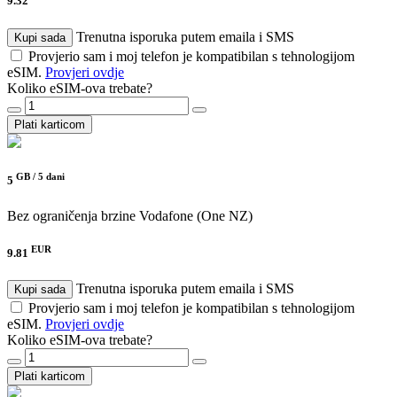
9.32
Trenutna isporuka putem emaila i SMS
Kupi sada
Provjerio sam i moj telefon je kompatibilan s tehnologijom
eSIM.
Provjeri ovdje
Koliko eSIM-ova trebate?
Plati karticom
GB /
5 dani
5
Bez ograničenja brzine
Vodafone (One NZ)
EUR
9.81
Trenutna isporuka putem emaila i SMS
Kupi sada
Provjerio sam i moj telefon je kompatibilan s tehnologijom
eSIM.
Provjeri ovdje
Koliko eSIM-ova trebate?
Plati karticom