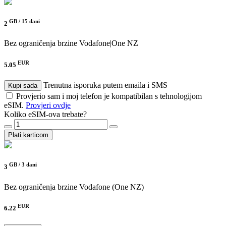
GB /
15 dani
2
Bez ograničenja brzine
Vodafone|One NZ
EUR
5.05
Trenutna isporuka putem emaila i SMS
Kupi sada
Provjerio sam i moj telefon je kompatibilan s tehnologijom
eSIM.
Provjeri ovdje
Koliko eSIM-ova trebate?
Plati karticom
GB /
3 dani
3
Bez ograničenja brzine
Vodafone (One NZ)
EUR
6.22