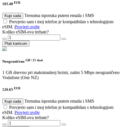
EUR
105.48
Trenutna isporuka putem emaila i SMS
Kupi sada
Provjerio sam i moj telefon je kompatibilan s tehnologijom
eSIM.
Provjeri ovdje
Koliko eSIM-ova trebate?
Plati karticom
GB /
25 dani
Neograničeno
1 GB dnevno pri maksimalnoj brzini, zatim 5 Mbps neograničeno
Vodafone (One NZ)
EUR
126.65
Trenutna isporuka putem emaila i SMS
Kupi sada
Provjerio sam i moj telefon je kompatibilan s tehnologijom
eSIM.
Provjeri ovdje
Koliko eSIM-ova trebate?