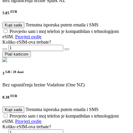
Bez ograničenja brzine
Spark NZ
EUR
5.85
Trenutna isporuka putem emaila i SMS
Kupi sada
Provjerio sam i moj telefon je kompatibilan s tehnologijom
eSIM.
Provjeri ovdje
Koliko eSIM-ova trebate?
Plati karticom
GB /
20 dani
3
Bez ograničenja brzine
Vodafone (One NZ)
EUR
8.38
Trenutna isporuka putem emaila i SMS
Kupi sada
Provjerio sam i moj telefon je kompatibilan s tehnologijom
eSIM.
Provjeri ovdje
Koliko eSIM-ova trebate?