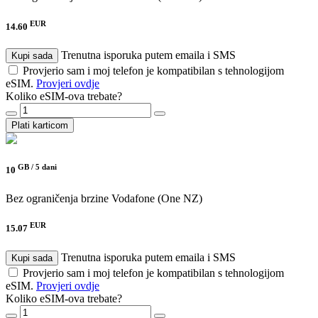
EUR
14.60
Trenutna isporuka putem emaila i SMS
Kupi sada
Provjerio sam i moj telefon je kompatibilan s tehnologijom
eSIM.
Provjeri ovdje
Koliko eSIM-ova trebate?
Plati karticom
GB /
5 dani
10
Bez ograničenja brzine
Vodafone (One NZ)
EUR
15.07
Trenutna isporuka putem emaila i SMS
Kupi sada
Provjerio sam i moj telefon je kompatibilan s tehnologijom
eSIM.
Provjeri ovdje
Koliko eSIM-ova trebate?