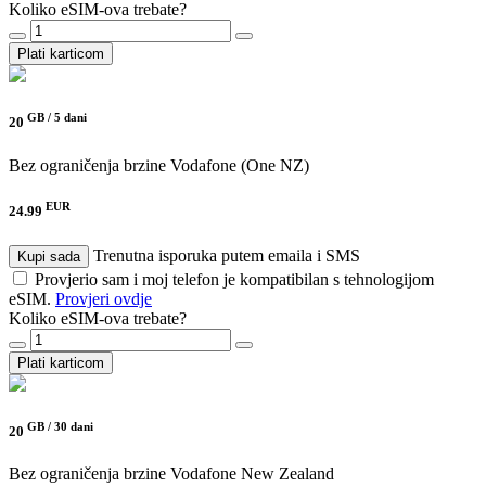
Koliko eSIM-ova trebate?
Plati karticom
GB /
5 dani
20
Bez ograničenja brzine
Vodafone (One NZ)
EUR
24.99
Trenutna isporuka putem emaila i SMS
Kupi sada
Provjerio sam i moj telefon je kompatibilan s tehnologijom
eSIM.
Provjeri ovdje
Koliko eSIM-ova trebate?
Plati karticom
GB /
30 dani
20
Bez ograničenja brzine
Vodafone New Zealand