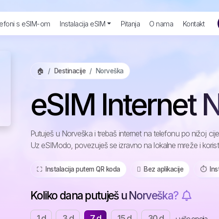
efoni s eSIM-om
Instalacija eSIM
Pitanja
O nama
Kontakt
🏠
Destinacije
Norveška
eSIM Internet 
Putuješ u Norveška i trebaš internet na telefonu po nižoj c
Uz eSIModo, povezuješ se izravno na lokalne mreže i korist
⛶️️ Instalacija putem QR koda
️ Bez aplikacije
⏱️️ In
Koliko dana putuješ u Norveška?
1 d
3 d
7 d
15 d
30 d
+ više opcija