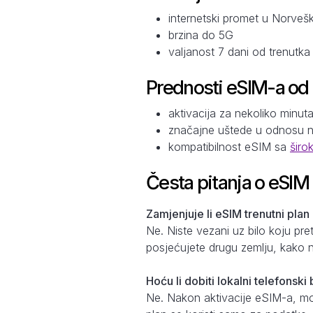
internetski promet u Norveš
brzina do 5G
valjanost 7 dani od trenutk
Prednosti eSIM-a od
aktivacija za nekoliko minut
značajne uštede u odnosu 
kompatibilnost eSIM sa
širo
Česta pitanja o eSIM
Zamjenjuje li eSIM trenutni plan
Ne. Niste vezani uz bilo koju pr
posjećujete drugu zemlju, kako n
Hoću li dobiti lokalni telefonsk
Ne. Nakon aktivacije eSIM-a, može