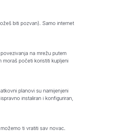
možeš biti pozvan). Samo internet
g povezivanja na mrežu putem
moraš početi koristiti kupljeni
atkovni planovi su namijenjeni
pravno instaliran i konfiguriran,
, možemo ti vratiti sav novac.