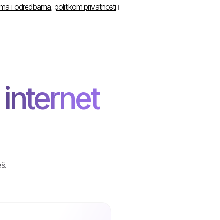
ima i odredbama
,
politikom privatnosti
i
internet
eš.