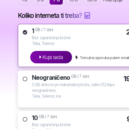
Koliko interneta ti treba?
1
GB /
7 dani
Bez ograničenja brzine
Telia, Telenor
Kupi sada
Trenutna isporuka putem email
Neograničeno
1
GB /
7 dani
2 GB dnevno pri maksimalnoj brzini, zatim 512 kbps
neograničeno
Telia, Telenor, Ice
10
GB /
7 dani
Bez ograničenja brzine