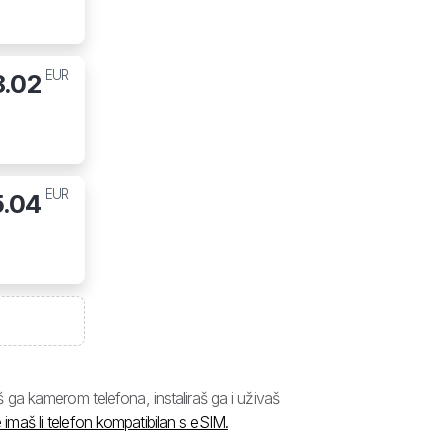
EUR
8.02
EUR
5.04
ga kamerom telefona, instaliraš ga i uživaš
 imaš li telefon kompatibilan s eSIM.