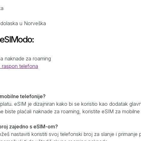
ka
a dolaska u Norveška
 eSIModo:
a
na naknade za roaming
k raspon telefona
 mobilne telefonije?
etplatu. eSIM je dizajniran kako bi se koristio kao dodatak gl
e biste plaćali naknade za roaming, koristite eSIM za mobilne
i broj zajedno s eSIM-om?
š nastaviti koristiti svoj telefonski broj za slanje i priman