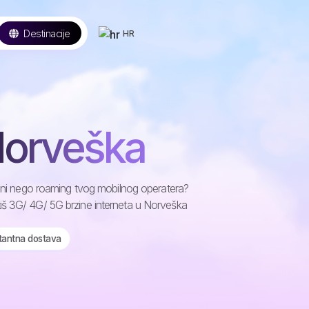
Destinacije
HR
Norveška
ijeni nego roaming tvog mobilnog operatera?
iš 3G/ 4G/ 5G brzine interneta u Norveška
stantna dostava