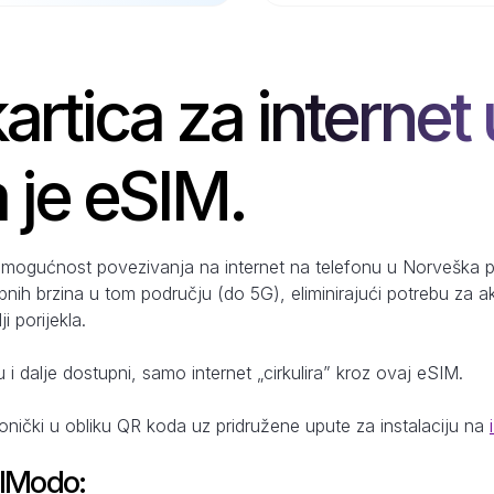
artica za internet 
 je eSIM.
 mogućnost povezivanja na internet na telefonu u Norveška p
pnih brzina u tom području (do 5G), eliminirajući potrebu za 
i porijekla.
u i dalje dostupni, samo internet „cirkulira” kroz ovaj eSIM.
ronički u obliku QR koda uz pridružene upute za instalaciju na
SIModo: