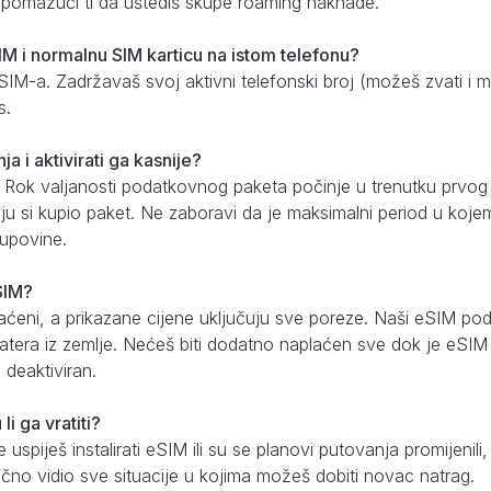
, pomažući ti da uštediš skupe roaming naknade.
IM i normalnu SIM karticu na istom telefonu?
eSIM-a. Zadržavaš svoj aktivni telefonski broj (možeš zvati i 
s.
ja i aktivirati ga kasnije?
 Rok valjanosti podatkovnog paketa počinje u trenutku prvo
oju si kupio paket. Ne zaboravi da je maksimalni period u kojem 
upovine.
eSIM?
aćeni, a prikazane cijene uključuju sve poreze. Naši eSIM pod
tera iz zemlje. Nećeš biti dodatno naplaćen sve dok je eSIM is
deaktiviran.
i ga vratiti?
uspiješ instalirati eSIM ili su se planovi putovanja promijenili
 točno vidio sve situacije u kojima možeš dobiti novac natrag.