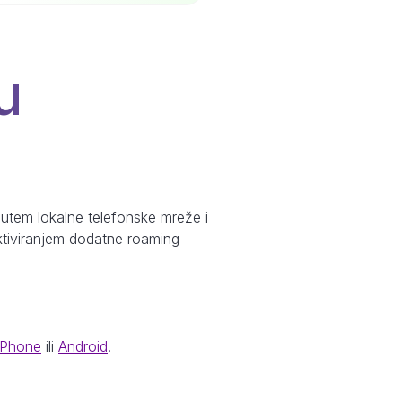
u
utem lokalne telefonske mreže i
aktiviranjem dodatne roaming
iPhone
ili
Android
.