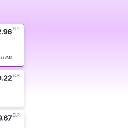
EUR
2.96
a i SMS
EUR
9.22
EUR
9.67