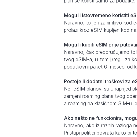
plan se koristi samo za podatke
Mogu li istovremeno koristiti eS
Naravno, to je i zanimljivo kod 
prolazi kroz eSIM kupljen kod na
Mogu li kupiti eSIM prije putovan
Naravno, čak preporučujemo to!
tvog eSIM-a, u zemlji/regiji za k
podatkovni paket 6 mjeseci od k
Postoje li dodatni troškovi za 
Ne, eSIM planovi su unaprijed pl
zamjeni roaming plana tvog opera
a roaming na klasičnom SIM-u je 
Ako nešto ne funkcionira, mogu l
Naravno, ako iz raznih razloga ne 
Pristupi politici povrata kako bi