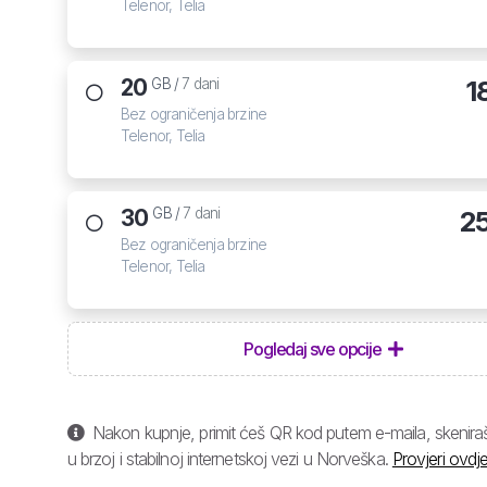
Telenor, Telia
20
1
GB /
7 dani
Bez ograničenja brzine
Telenor, Telia
30
2
GB /
7 dani
Bez ograničenja brzine
Telenor, Telia
Pogledaj sve opcije
Nakon kupnje, primit ćeš QR kod putem e-maila, skeniraš 
u brzoj i stabilnoj internetskoj vezi u Norveška.
Provjeri ovdje