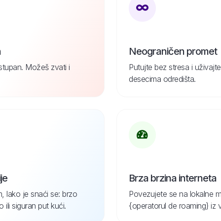
n
Neograničen promet
ostupan. Možeš zvati i
Putujte bez stresa i uživa
desecima odredišta.
je
Brza brzina interneta
, lako je snaći se: brzo
Povezujete se na lokalne m
ili siguran put kući.
{operatorul de roaming} iz 