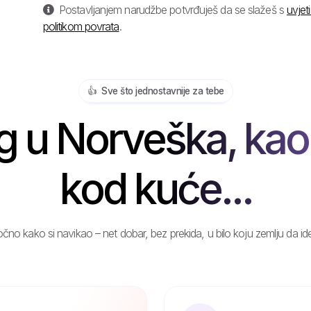
Postavljanjem narudžbe potvrđuješ da se slažeš s
uvjet
politikom povrata
.
👍️ Sve što jednostavnije za tebe
 u Norveška, kao 
kod kuće...
čno kako si navikao – net dobar, bez prekida, u bilo koju zemlju da id