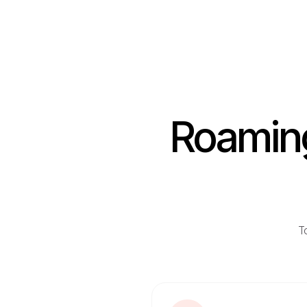
Roaming
To