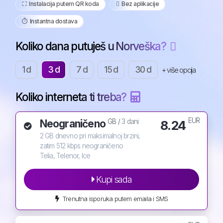
⛶️️ Instalacija putem QR koda
️ Bez aplikacije
⏱️️ Instantna dostava
Koliko dana putuješ u Norveška?
1 d
3 d
7 d
15 d
30 d
+ više opcija
Koliko interneta ti treba?
EUR
Neograničeno
8.24
GB /
3 dani
2 GB dnevno pri maksimalnoj brzini,
zatim 512 kbps neograničeno
Telia, Telenor, Ice
Kupi sada
Trenutna isporuka putem emaila i SMS