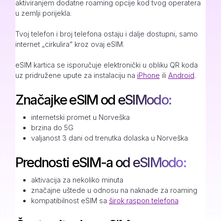
aktiviranjem dodatne roaming opcije kod tvog operatera
u zemlji porijekla.
Tvoj telefon i broj telefona ostaju i dalje dostupni, samo
internet „cirkulira” kroz ovaj eSIM.
eSIM kartica se isporučuje elektronički u obliku QR koda
uz pridružene upute za instalaciju na
iPhone
ili
Android
.
Značajke eSIM od eSIModo:
internetski promet u Norveška
brzina do 5G
valjanost 3 dani od trenutka dolaska u Norveška
Prednosti eSIM-a od eSIModo:
aktivacija za nekoliko minuta
značajne uštede u odnosu na naknade za roaming
kompatibilnost eSIM sa
širok raspon telefona