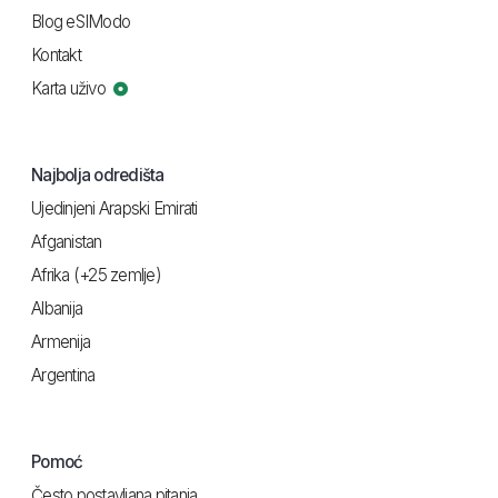
Blog eSIModo
Kontakt
Karta uživo
Najbolja odredišta
Ujedinjeni Arapski Emirati
Afganistan
Afrika (+25 zemlje)
Albanija
Armenija
Argentina
Pomoć
Često postavljana pitanja