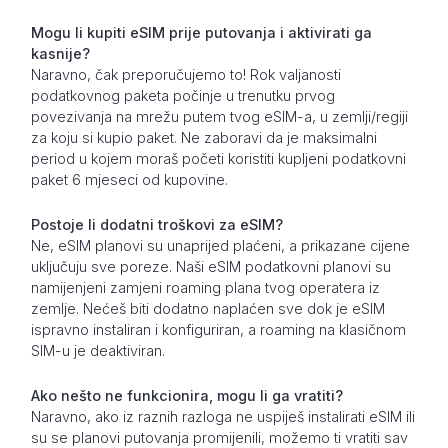
Mogu li kupiti eSIM prije putovanja i aktivirati ga
kasnije?
Naravno, čak preporučujemo to! Rok valjanosti
podatkovnog paketa počinje u trenutku prvog
povezivanja na mrežu putem tvog eSIM-a, u zemlji/regiji
za koju si kupio paket. Ne zaboravi da je maksimalni
period u kojem moraš početi koristiti kupljeni podatkovni
paket 6 mjeseci od kupovine.
Postoje li dodatni troškovi za eSIM?
Ne, eSIM planovi su unaprijed plaćeni, a prikazane cijene
uključuju sve poreze. Naši eSIM podatkovni planovi su
namijenjeni zamjeni roaming plana tvog operatera iz
zemlje. Nećeš biti dodatno naplaćen sve dok je eSIM
ispravno instaliran i konfiguriran, a roaming na klasičnom
SIM-u je deaktiviran.
Ako nešto ne funkcionira, mogu li ga vratiti?
Naravno, ako iz raznih razloga ne uspiješ instalirati eSIM ili
su se planovi putovanja promijenili, možemo ti vratiti sav