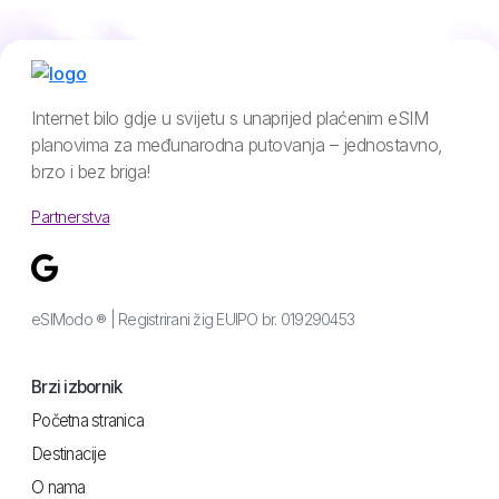
Internet bilo gdje u svijetu s unaprijed plaćenim eSIM
planovima za međunarodna putovanja – jednostavno,
brzo i bez briga!
Partnerstva
eSIModo ® | Registrirani žig EUIPO br. 019290453
Brzi izbornik
Početna stranica
Destinacije
O nama