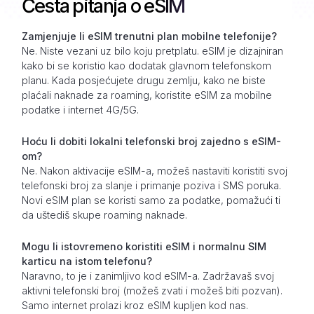
Česta pitanja o eSIM
Zamjenjuje li eSIM trenutni plan mobilne telefonije?
Ne. Niste vezani uz bilo koju pretplatu. eSIM je dizajniran
kako bi se koristio kao dodatak glavnom telefonskom
planu. Kada posjećujete drugu zemlju, kako ne biste
plaćali naknade za roaming, koristite eSIM za mobilne
podatke i internet 4G/5G.
Hoću li dobiti lokalni telefonski broj zajedno s eSIM-
om?
Ne. Nakon aktivacije eSIM-a, možeš nastaviti koristiti svoj
telefonski broj za slanje i primanje poziva i SMS poruka.
Novi eSIM plan se koristi samo za podatke, pomažući ti
da uštediš skupe roaming naknade.
Mogu li istovremeno koristiti eSIM i normalnu SIM
karticu na istom telefonu?
Naravno, to je i zanimljivo kod eSIM-a. Zadržavaš svoj
aktivni telefonski broj (možeš zvati i možeš biti pozvan).
Samo internet prolazi kroz eSIM kupljen kod nas.