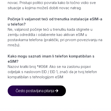
novac. Pristupi politici povrata kako bi točno vidio sve
situacije u kojima možeš dobiti novac natrag.
Počinje li valjanost teći od trenutka instalacije eSIM-a
u telefon?
Ne, valjanost počinje teći u trenutku kada stignete u
zemlju odredišta i odaberete kao aktivan eSIM u
postavkama telefona (praktički, pri prvom povezivanju na
mrežu).
Kako mogu saznati imam li telefon kompatibilan s
eSIM?
Nazovi kratki broj *#06#. Ako se na zaslonu pojavi
odjeljak s naslovom EID / EID 1, znači da je tvoj telefon
kompatibilan s tehnologijom eSIM
Često postavljana pitanja