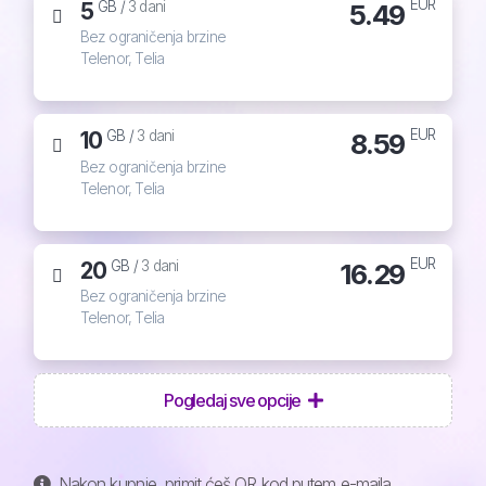
EUR
5
5.49
GB /
3 dani
Bez ograničenja brzine
Telenor, Telia
EUR
10
8.59
GB /
3 dani
Bez ograničenja brzine
Telenor, Telia
EUR
20
16.29
GB /
3 dani
Bez ograničenja brzine
Telenor, Telia
Pogledaj sve opcije
Nakon kupnje, primit ćeš QR kod putem e-maila,