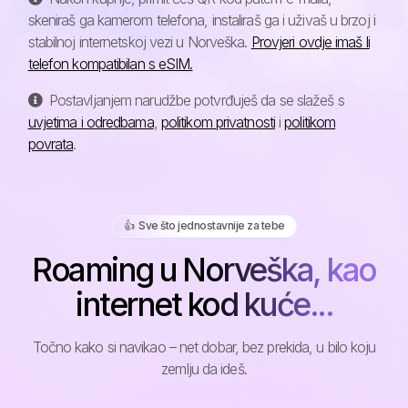
skeniraš ga kamerom telefona, instaliraš ga i uživaš u brzoj i
stabilnoj internetskoj vezi u Norveška.
Provjeri ovdje imaš li
telefon kompatibilan s eSIM.
Postavljanjem narudžbe potvrđuješ da se slažeš s
uvjetima i odredbama
,
politikom privatnosti
i
politikom
povrata
.
👍️ Sve što jednostavnije za tebe
Roaming u Norveška, kao
internet kod kuće...
Točno kako si navikao – net dobar, bez prekida, u bilo koju
zemlju da ideš.