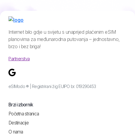
Internet bilo gdje u svijetu s unaprijed plaćenim eSIM
planovima za međunarodna putovanja – jednostavno,
brzo i bez briga!
Partnerstva
eSIModo ® | Registrirani žig EUIPO br. 019290453
Brzi izbornik
Početna stranica
Destinacije
O nama