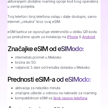
aktiviranjem dodatne roaming opcije kod tvog operatera
u zemlji porijekla.
Tvoj telefon i broj telefona ostaju i dalje dostupni, samo
internet „cirkulira” kroz ovaj eSIM.
eSIM kartica se isporučuje elektronički u obliku QR koda
uz pridružene upute za instalaciju na
iPhone
ili
Android
.
Značajke eSIM od eSIModo:
internetski promet u Meksiko
brzina do 5G
valjanost 3 dani od trenutka dolaska u Meksiko
Prednosti eSIM-a od eSIModo:
aktivacija za nekoliko minuta
značajne uštede u odnosu na naknade za roaming
kompatibilnost eSIM sa
širok raspon telefona