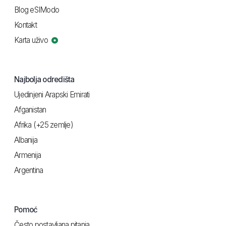
Blog eSIModo
Kontakt
Karta uživo
Najbolja odredišta
Ujedinjeni Arapski Emirati
Afganistan
Afrika (+25 zemlje)
Albanija
Armenija
Argentina
Pomoć
Često postavljana pitanja