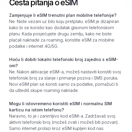
Česta pitanja o eSIM
Zamjenjuje li eSIM trenutni plan mobilne telefonije?
Ne. Niste vezani uz bilo koju pretplatu. eSIM je dizajniran
kako bi se koristio kao dodatak glavnom telefonskom
planu. Kada posjećujete drugu zemlju, kako ne biste
plaćali naknade za roaming, koristite eSIM za mobilne
podatke i internet 4G/5G.
Hoću li dobiti lokalni telefonski broj zajedno s eSIM-
om?
Ne. Nakon aktivacije eSIM-a, možeš nastaviti koristiti svoj
telefonski broj za slanje i primanje poziva i SMS poruka.
Novi eSIM plan se koristi samo za podatke, pomažući ti
da uštediš skupe roaming naknade.
Mogu li istovremeno koristiti eSIM i normalnu SIM
karticu na istom telefonu?
Naravno, to je i zanimljivo kod eSIM-a. Zadržavaš svoj
aktivni telefonski broj (možeš zvati i možeš biti pozvan).
Samo internet prolazi kroz eSIM kupljen kod nas.