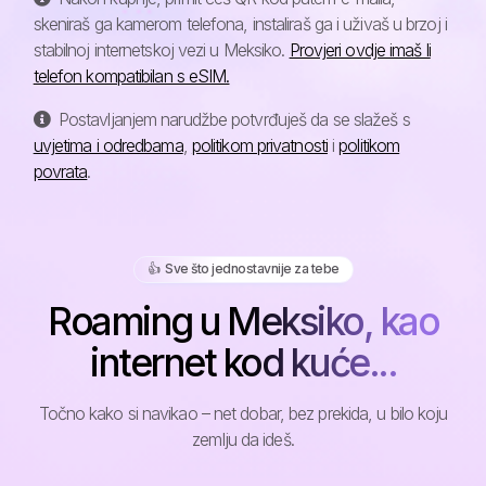
skeniraš ga kamerom telefona, instaliraš ga i uživaš u brzoj i
stabilnoj internetskoj vezi u Meksiko.
Provjeri ovdje imaš li
telefon kompatibilan s eSIM.
Postavljanjem narudžbe potvrđuješ da se slažeš s
uvjetima i odredbama
,
politikom privatnosti
i
politikom
povrata
.
👍️ Sve što jednostavnije za tebe
Roaming u Meksiko, kao
internet kod kuće...
Točno kako si navikao – net dobar, bez prekida, u bilo koju
zemlju da ideš.