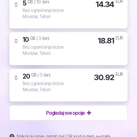
EUR
5
14.34
GB /
30 dani
Bez ograničenja brzine
Movistar, Telcel
EUR
10
18.81
GB /
3 dani
Bez ograničenja brzine
Movistar, Telcel
EUR
20
30.92
GB /
3 dani
Bez ograničenja brzine
Movistar, Telcel
Pogledaj sve opcije
Nakon kupnje, primit ćeš QR kod putem e-maila,