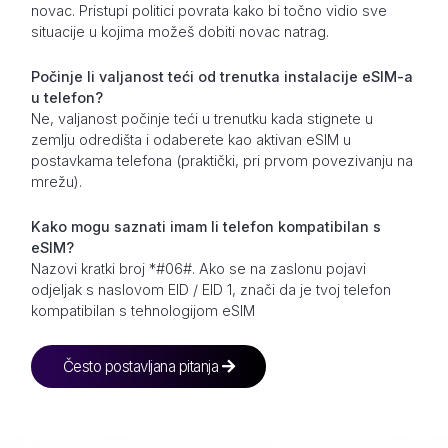
novac. Pristupi politici povrata kako bi točno vidio sve
situacije u kojima možeš dobiti novac natrag.
Počinje li valjanost teći od trenutka instalacije eSIM-a
u telefon?
Ne, valjanost počinje teći u trenutku kada stignete u
zemlju odredišta i odaberete kao aktivan eSIM u
postavkama telefona (praktički, pri prvom povezivanju na
mrežu).
Kako mogu saznati imam li telefon kompatibilan s
eSIM?
Nazovi kratki broj *#06#. Ako se na zaslonu pojavi
odjeljak s naslovom EID / EID 1, znači da je tvoj telefon
kompatibilan s tehnologijom eSIM
Često postavljana pitanja