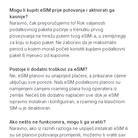
Mogu li kupiti eSIM prije putovanja i aktivirati ga
kasnije?
Naravno, čak preporučujemo to! Rok valjanosti
podatkovnog paketa počinje u trenutku prvog
povezivanja na mrežu putem tvog eSIM-a, u zemlji/regiji
za koju si kupio paket. Ne zaboravi da je maksimalni
period u kojem moraš početi koristiti kupljeni podatkovni
paket 6 mjeseci od kupovine.
Postoje li dodatni troškovi za eSIM?
Ne, eSIM planovi su unaprijed plaćeni, a prikazane cijene
uključuju sve poreze. Naši eSIM podatkovni planovi su
namijenjeni zamjeni roaming plana tvog operatera iz
zemlje. Nećeš biti dodatno naplaćen sve dok je eSIM
ispravno instaliran i konfiguriran, a roaming na klasičnom
SIM-u je deaktiviran.
Ako nešto ne funkcionira, mogu li ga vratiti?
Naravno, ako iz raznih razloga ne uspiješ instalirati eSIM ili
su se planovi putovanja promijenili, možemo ti vratiti sav