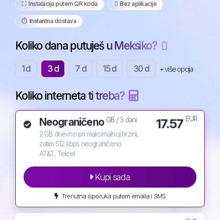
⛶️️ Instalacija putem QR koda
️ Bez aplikacije
⏱️️ Instantna dostava
Koliko dana putuješ u Meksiko?
1 d
3 d
7 d
15 d
30 d
+ više opcija
Koliko interneta ti treba?
EUR
Neograničeno
17.57
GB /
3 dani
2 GB dnevno pri maksimalnoj brzini,
zatim 512 kbps neograničeno
AT&T, Telcel
Kupi sada
Trenutna isporuka putem emaila i SMS